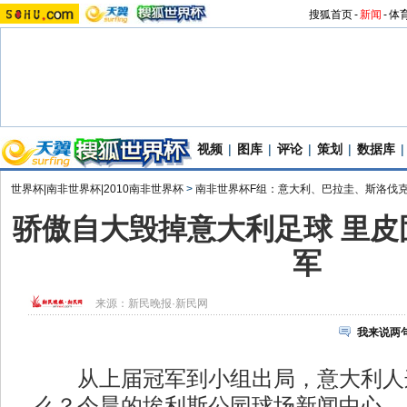
搜狐首页
-
新闻
-
体
视频
|
图库
|
评论
|
策划
|
数据库
|
世界杯|南非世界杯|2010南非世界杯
>
南非世界杯F组：意大利、巴拉圭、斯洛伐
骄傲自大毁掉意大利足球 里皮
军
来源：
新民晚报·新民网
我来说两
从上届冠军到小组出局，意大利人这
么？今晨的埃利斯公园球场新闻中心，