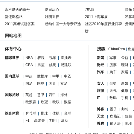
永不磨灭的番号
夏日甜心
7电影
快乐
新还珠格格
姚明退役
2011上海车展
私募
2011高考试题答案
感动中国十大母亲评选
社区2010年度行业口碑
贵州
榜
网站地图
体育中心
搜狐
|
ChinaRen
|
焦
篮球世界
|
NBA
|
赛程
|
视频
|
直播表
新闻
|
军事
|
公益
|
|
CBA
|
男篮
|
姚明
|
易建联
财经
|
股票
|
理财
|
汽车
|
购车
|
家居
|
国内足球
|
中超
|
数据库
|
中甲
|
中乙
|
国足
|
国奥
|
国青
|
女足
女人
|
母婴
|
新娘
|
旅游
|
天气
|
健康
|
国际足球
|
英超
|
意甲
|
西甲
|
海外
IT
|
数码
|
手机
|
|
欧预赛
|
欧冠
|
欧联
|
数据
博客
|
圈子
|
邮箱
|
综合体育
|
乒乓球
|
排球
|
体操
|
台球
天龙
|
鹿鼎记
|
短信
|
F1
|
高尔夫
|
刘翔
|
滚动
搜狗
|
输入法
|
地图