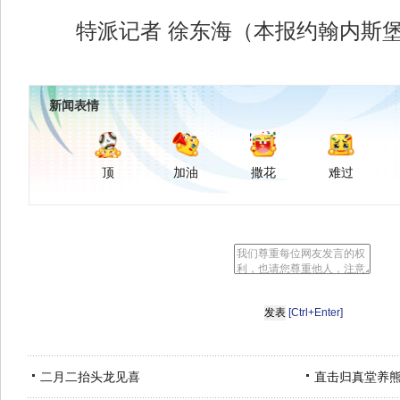
特派记者 徐东海（本报约翰内斯堡
新闻表情
顶
加油
撒花
难过
[Ctrl+Enter]
二月二抬头龙见喜
直击归真堂养