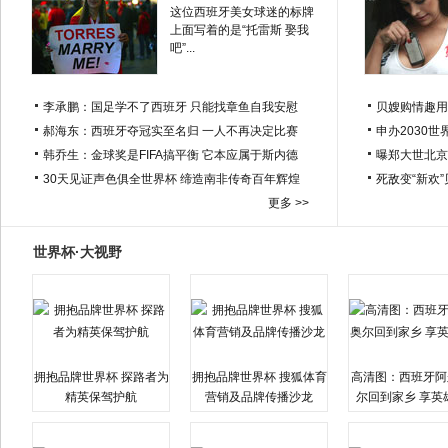
这位西班牙美女球迷的标牌
上面写着的是“托雷斯 娶我
吧”...
李承鹏：国足学不了西班牙 只能找章鱼自我安慰
贝嫂购情趣用
郝海东：西班牙夺冠实至名归 一人不再决定比赛
申办2030世
韩乔生：金球奖是FIFA搞平衡 它本应属于斯内德
曝郑大世北京
30天见证声色俱全世界杯 缔造南非传奇百年辉煌
死敌变“新欢
更多 >>
世界杯·大视野
拥抱品牌世界杯 探路者为
拥抱品牌世界杯 搜狐体育
高清图：西班牙阿
精英保驾护航
营销及品牌传播沙龙
尔回到家乡 享英