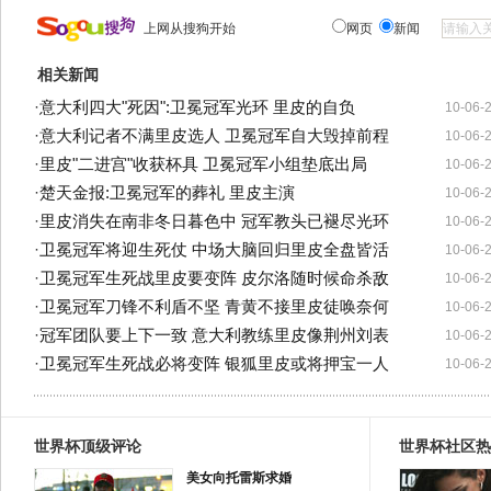
上网从搜狗开始
网页
新闻
相关新闻
·
意大利四大"死因":卫冕冠军光环 里皮的自负
10-06-
·
意大利记者不满里皮选人 卫冕冠军自大毁掉前程
10-06-
·
里皮"二进宫"收获杯具 卫冕冠军小组垫底出局
10-06-
·
楚天金报:卫冕冠军的葬礼 里皮主演
10-06-
·
里皮消失在南非冬日暮色中 冠军教头已褪尽光环
10-06-
·
卫冕冠军将迎生死仗 中场大脑回归里皮全盘皆活
10-06-
·
卫冕冠军生死战里皮要变阵 皮尔洛随时候命杀敌
10-06-
·
卫冕冠军刀锋不利盾不坚 青黄不接里皮徒唤奈何
10-06-
·
冠军团队要上下一致 意大利教练里皮像荆州刘表
10-06-
·
卫冕冠军生死战必将变阵 银狐里皮或将押宝一人
10-06-
世界杯顶级评论
世界杯社区热
美女向托雷斯求婚