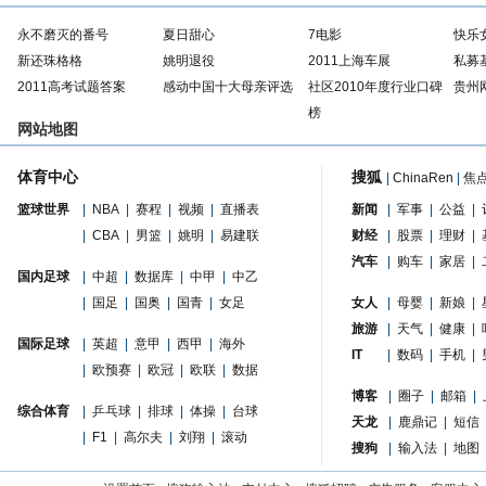
永不磨灭的番号
夏日甜心
7电影
快乐
新还珠格格
姚明退役
2011上海车展
私募
2011高考试题答案
感动中国十大母亲评选
社区2010年度行业口碑
贵州
榜
网站地图
体育中心
搜狐
|
ChinaRen
|
焦
篮球世界
|
NBA
|
赛程
|
视频
|
直播表
新闻
|
军事
|
公益
|
|
CBA
|
男篮
|
姚明
|
易建联
财经
|
股票
|
理财
|
汽车
|
购车
|
家居
|
国内足球
|
中超
|
数据库
|
中甲
|
中乙
|
国足
|
国奥
|
国青
|
女足
女人
|
母婴
|
新娘
|
旅游
|
天气
|
健康
|
国际足球
|
英超
|
意甲
|
西甲
|
海外
IT
|
数码
|
手机
|
|
欧预赛
|
欧冠
|
欧联
|
数据
博客
|
圈子
|
邮箱
|
综合体育
|
乒乓球
|
排球
|
体操
|
台球
天龙
|
鹿鼎记
|
短信
|
F1
|
高尔夫
|
刘翔
|
滚动
搜狗
|
输入法
|
地图