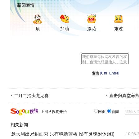
新闻表情
顶
加油
撒花
难过
[Ctrl+Enter]
二月二抬头龙见喜
直击归真堂养
上网从搜狗开始
网页
新闻
相关新闻
·
意大利出局封面秀:只有魂断蓝桥 没有灵魂附体(图)
10-06-