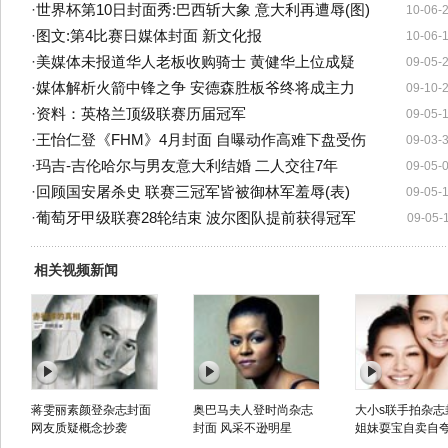
·
世界杯第10日封面秀:巴西斩大象 意大利再遭辱(图)
10-06-
·
图文:第4比赛日媒体封面 新文化报
10-06-
·
美媒体未报道华人老板收购骑士 黄健华上位成疑
09-05-
·
媒体解析火箭中锋之争 安德森胜板爷终将成主力
09-10-
·
资料：英格兰顶级联赛历届冠军
09-05-
·
王怡仁登《FHM》4月封面 自曝动作高难下盘受伤
09-03-
·
玛吉-吉伦哈尔与男友意大利结婚 二人交往7年
09-05-
·
回顾国安屠杀史 联赛三冠军皆被御林军羞辱(表)
09-05-
·
葡萄牙甲级联赛28轮结束 波尔图队提前获得冠军
09-05-
相关视频新闻
蒋雯丽素颜登杂志封面
奥巴马夫人登时尚杂志
大小s联手拍杂志
网友质疑概念抄袭
封面 风采不逊明星
姐妹耍宝自卖自