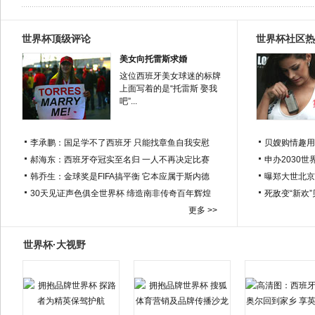
世界杯顶级评论
世界杯社区热
美女向托雷斯求婚
这位西班牙美女球迷的标牌
上面写着的是“托雷斯 娶我
吧”...
李承鹏：国足学不了西班牙 只能找章鱼自我安慰
贝嫂购情趣用
郝海东：西班牙夺冠实至名归 一人不再决定比赛
申办2030世
韩乔生：金球奖是FIFA搞平衡 它本应属于斯内德
曝郑大世北京
30天见证声色俱全世界杯 缔造南非传奇百年辉煌
死敌变“新欢
更多 >>
世界杯·大视野