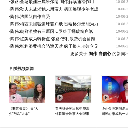
·
张路:全场最佳应属米尔纳 陶伟解读迪福作用
10-06-
·
陶伟:勒夫末战求稳未用蛮力 德国展现少年老成
10-06-
·
陶伟:法国队自作自受
10-06-
·
陶伟:梅西未捅破进球窗户纸 雷哈格尔无能为力
10-06-
·
陶伟:朝鲜溃败有三原因 C罗终于捅破窗户纸
10-06-
·
陶伟:红牌成为转折点 张路:智利浪费机会留憾
10-06-
·
陶伟:智利浪费机会恐遭天谴 疯子换人功效立见
10-06-
更多关于
陶伟 自信心
的新闻>
相关视频新闻
《非常夫妻》 吴"大
贾庆林会见出席中华海
淡化金牌刘翔退出
少"与岳"大拿"
外联谊会理事大会理事
国民心态成熟一