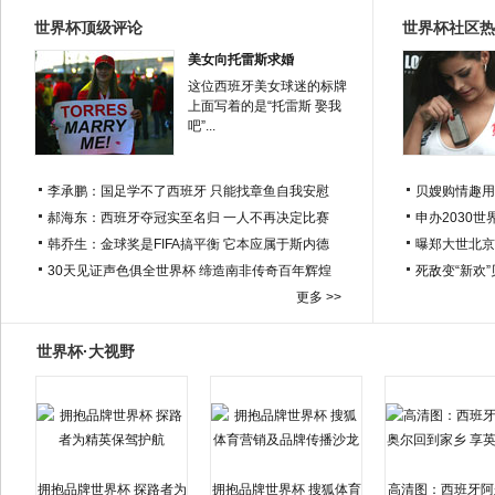
世界杯顶级评论
世界杯社区热
美女向托雷斯求婚
这位西班牙美女球迷的标牌
上面写着的是“托雷斯 娶我
吧”...
李承鹏：国足学不了西班牙 只能找章鱼自我安慰
贝嫂购情趣用
郝海东：西班牙夺冠实至名归 一人不再决定比赛
申办2030世
韩乔生：金球奖是FIFA搞平衡 它本应属于斯内德
曝郑大世北京
30天见证声色俱全世界杯 缔造南非传奇百年辉煌
死敌变“新欢
更多 >>
世界杯·大视野
拥抱品牌世界杯 探路者为
拥抱品牌世界杯 搜狐体育
高清图：西班牙阿