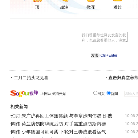
顶
加油
撒花
难过
[Ctrl+Enter]
二月二抬头龙见喜
直击归真堂养
上网从搜狗开始
网页
新闻
相关新闻
·
幻灯:朱广沪再回工体露笑颜 与李章洙陶伟叙旧-搜
10-06-
·
陶伟:荷兰防伤防牌练后防 对手需重点防斯内德
10-06-
·
陶伟:少年德国可刚可柔 下轮对三狮成败看运气
10-06-