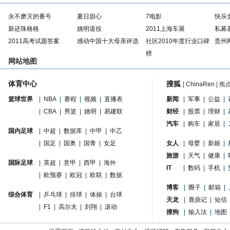
永不磨灭的番号
夏日甜心
7电影
快乐
新还珠格格
姚明退役
2011上海车展
私募
2011高考试题答案
感动中国十大母亲评选
社区2010年度行业口碑
贵州
榜
网站地图
体育中心
搜狐
|
ChinaRen
|
焦
篮球世界
|
NBA
|
赛程
|
视频
|
直播表
新闻
|
军事
|
公益
|
|
CBA
|
男篮
|
姚明
|
易建联
财经
|
股票
|
理财
|
汽车
|
购车
|
家居
|
国内足球
|
中超
|
数据库
|
中甲
|
中乙
|
国足
|
国奥
|
国青
|
女足
女人
|
母婴
|
新娘
|
旅游
|
天气
|
健康
|
国际足球
|
英超
|
意甲
|
西甲
|
海外
IT
|
数码
|
手机
|
|
欧预赛
|
欧冠
|
欧联
|
数据
博客
|
圈子
|
邮箱
|
综合体育
|
乒乓球
|
排球
|
体操
|
台球
天龙
|
鹿鼎记
|
短信
|
F1
|
高尔夫
|
刘翔
|
滚动
搜狗
|
输入法
|
地图