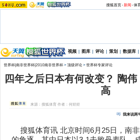
搜狐首页
-
新闻
-
体
视频
|
图库
|
评论
|
策划
|
数据库
|
世界杯|南非世界杯|2010南非世界杯
>
顶级评论
>
世界杯专家评论
四年之后日本有何改变？ 陶伟
高
来源：
搜狐体育
作者：何烃烃
我来说两
搜狐体育讯 北京时间6月25日，南非
的角逐，其中日本以3-1击败丹麦队，