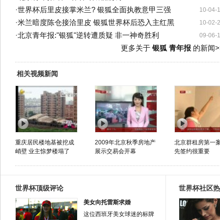
·
世界杯后里皮接掌米兰? 银狐全面执教意甲三强
10-04-
·
米兰暗度陈仓接洽里皮 银狐世界杯后恐入主红黑
10-02-
·
北京青年报:"银狐"逆转遭质疑 非一神奇胜利
09-06-
更多关于
银狐 青年报
的新闻>
相关视频新闻
重庆居民楼地基被挖成
2009年北京秋季房地产
北京群租房第一
峭壁 业主惊梦楼塌了
展示交易会开幕
先签约很重要
世界杯顶级评论
世界杯社区热
美女向托雷斯求婚
这位西班牙美女球迷的标牌