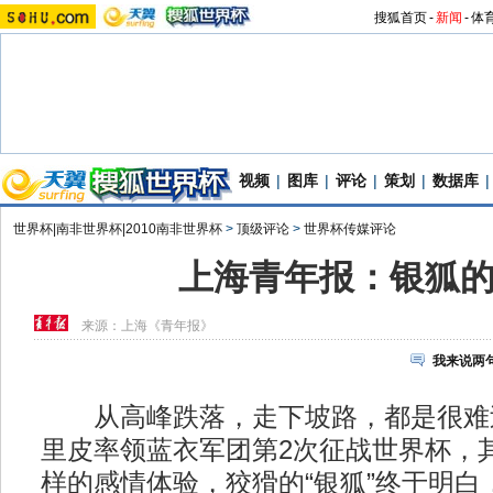
搜狐首页
-
新闻
-
体
视频
|
图库
|
评论
|
策划
|
数据库
|
世界杯|南非世界杯|2010南非世界杯
>
顶级评论
>
世界杯传媒评论
上海青年报：银狐
来源：
上海《青年报》
我来说两
从高峰跌落，走下坡路，都是很难过
里皮率领蓝衣军团第2次征战世界杯，
样的感情体验，狡猾的“银狐”终于明白