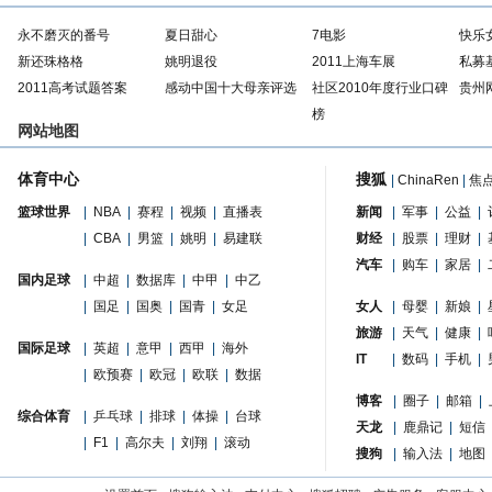
永不磨灭的番号
夏日甜心
7电影
快乐
新还珠格格
姚明退役
2011上海车展
私募
2011高考试题答案
感动中国十大母亲评选
社区2010年度行业口碑
贵州
榜
网站地图
体育中心
搜狐
|
ChinaRen
|
焦
篮球世界
|
NBA
|
赛程
|
视频
|
直播表
新闻
|
军事
|
公益
|
|
CBA
|
男篮
|
姚明
|
易建联
财经
|
股票
|
理财
|
汽车
|
购车
|
家居
|
国内足球
|
中超
|
数据库
|
中甲
|
中乙
|
国足
|
国奥
|
国青
|
女足
女人
|
母婴
|
新娘
|
旅游
|
天气
|
健康
|
国际足球
|
英超
|
意甲
|
西甲
|
海外
IT
|
数码
|
手机
|
|
欧预赛
|
欧冠
|
欧联
|
数据
博客
|
圈子
|
邮箱
|
综合体育
|
乒乓球
|
排球
|
体操
|
台球
天龙
|
鹿鼎记
|
短信
|
F1
|
高尔夫
|
刘翔
|
滚动
搜狗
|
输入法
|
地图