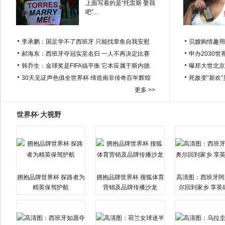
上面写着的是“托雷斯 娶我
吧”...
李承鹏：国足学不了西班牙 只能找章鱼自我安慰
贝嫂购情趣用
郝海东：西班牙夺冠实至名归 一人不再决定比赛
申办2030世
韩乔生：金球奖是FIFA搞平衡 它本应属于斯内德
曝郑大世北京
30天见证声色俱全世界杯 缔造南非传奇百年辉煌
死敌变“新欢
更多 >>
世界杯·大视野
拥抱品牌世界杯 探路者为
拥抱品牌世界杯 搜狐体育
高清图：西班牙阿
精英保驾护航
营销及品牌传播沙龙
尔回到家乡 享英