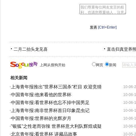
[Ctrl+Enter]
二月二抬头龙见喜
直击归真堂养
上网从搜狗开始
网页
新闻
相关新闻
·
上海青年报推出"世界杯三国杀"栏目 欢迎竞猜
10-06-
·
中国青年报:他来看他的世界杯
10-06-
·
中国青年报:看世界杯也忘不掉中国男足
10-06-
·
上海青年报:南非世界杯首日印象昆虫记
10-06-
·
中国青年报:世界杯的光辉岁月
10-06-
·
"银狐"之性老而弥辣 世界杯意大利队辉煌成疑
10-06-
·
北京青年报:看世界杯 讲藏品故事
10-05-