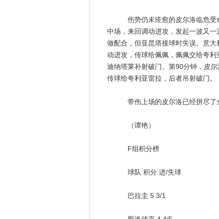
伤势仍未痊愈的皮尔洛临危受命，
中场，来回调动进攻，发起一波又一
做配合，但亚昆塔接球时失误。意大
动进攻，传球给佩佩，佩佩交给夸利
迪纳塔莱补射破门。第90分钟，皮
传球给夸利亚雷拉，后者吊射破门。
带伤上场的皮尔洛已经拼尽了全
（谭艳）
F组积分榜
球队 积分 进/失球
巴拉圭 5 3/1