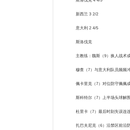
斯洛伐克 4 4/5
新西兰 3 2/2
意大利 2 4/5
斯洛伐克
主教练：魏斯（9）换人战术成功
穆查（7）与意大利队员频频冲
佩卡里克（7）对位防守佩佩成
斯科特尔（7）上半场头球解围险
杜里卡（7）最后时刻失误连
扎巴夫尼克（6）沿禁区前沿防守