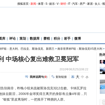
搜狐首页
-
新闻
-
体育
-
S
-
娱乐
-
V
-
财经
-
IT
-
汽车
-
房产
-
家居
-
女人
-
视
图库
|
评论
|
策划
|
数据库
|
赛程
|
积分
|
射手
|
微博
杯F组：意大利、巴拉圭、斯洛伐克、新西兰
>
南非世界杯F组：斯洛伐克VS意大利
热
大利 中场核心复出难救卫冕冠军
2010年06月25日06:22
大
中
我来说两句
(
0
)
复制链接
小
利告别南非，昨晚小组末战被斯洛伐克3比2击败。卡纳瓦罗拉
抹去眼泪，2006年金球奖得主离开的身影有点像4年前，只
。“银狐”里皮离场时，一把推开了蜂拥的人群。