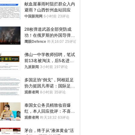
献血屋暴雨时阻拦群众入内
避雨？山西忻州血站回应
中国新闻网
6小时前
23评论
28枚弹道武器全部突防成
功！在俄罗斯的外国导弹发
射车都是合法打击目标
鹰眼Defence
昨天16:07
25评论
佛山一中学教师招聘，笔试
前13名被淘汰，后5名进体
检，被疑萝卜岗，官方通
九派新闻
3小时前
197评论
报：已叫停
多国足协“倒戈”，阿根廷足
协力挺因凡蒂诺：国际足联
今后应继续在其领导下前行
观察者网
8小时前
35评论
泰国女公务员精致妆容爆
红，本人回应批评：不喜欢
就别看
观察者网
昨天18:32
63评论
茅台，终于从“液体黄金”活