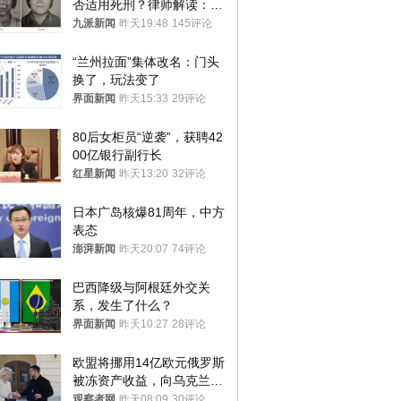
否适用死刑？律师解读：很
大概率不会被判处死刑
九派新闻
昨天19:48
145评论
“兰州拉面”集体改名：门头
换了，玩法变了
界面新闻
昨天15:33
29评论
80后女柜员“逆袭”，获聘42
00亿银行副行长
红星新闻
昨天13:20
32评论
日本广岛核爆81周年，中方
表态
澎湃新闻
昨天20:07
74评论
巴西降级与阿根廷外交关
系，发生了什么？
界面新闻
昨天10:27
28评论
欧盟将挪用14亿欧元俄罗斯
被冻资产收益，向乌克兰提
供援助
观察者网
昨天08:09
30评论