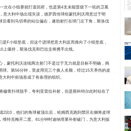
次在小组赛就打道回府，也是第4支未能晋级下一轮的卫冕
笔，意大利中场出现失误，德罗西传球给蒙托利沃用意过于明
球后看到马切蒂的站位偏右，遂劲射打在球门左下角，斯洛伐
F小组垫底，但这个进球把意大利反而推向了小组垫底，
比0上僵持，斯洛伐克和巴拉圭将携手出线。
蒙托利沃连续两次射门不是过于无力就是目标不明确，捣
球。第56分钟，里皮用完三个换人名额，经过15天养伤的皮
意大利中前场形成了有条理的组织。
穆查扑球脱手，夸利亚雷拉补射，但是斯科特尔此时站在了
。
2比0，他们的角球被顶出后，哈姆西克跑到禁区右侧将皮球
，维特克梅开二度。81分钟时迪纳塔莱补射破门，为意大利扳