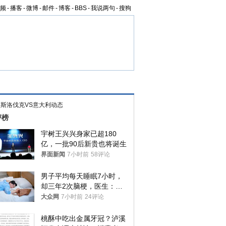
频
-
播客
-
微博
-
邮件
-
博客
-
BBS
-
我说两句
-
搜狗
>
斯洛伐克VS意大利动态
评榜
宇树王兴兴身家已超180
亿，一批90后新贵也将诞生
界面新闻
7小时前
58评论
男子平均每天睡眠7小时，
却三年2次脑梗，医生：这
样睡觉更伤身
大众网
7小时前
24评论
桃酥中吃出金属牙冠？泸溪