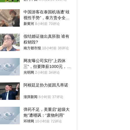
中国游客在泰国机场遭“歧
视性手势”，泰方责令全面
调查，对责任人采取最严厉
新黄河
8小时前
70评论
处分
假结婚证做出真胚胎 谁有
权销毁?
南方都市报
10小时前
36评论
网友曝公司实行“上四休
三”，但要降薪1000元，不
接受只能辞职
光明网
2小时前
34评论
阿根廷足协力挺因凡蒂诺
澎湃新闻
8小时前
37评论
弹药不足，美重启“超级大
炮”遭嘲讽：“废物利用”
环球网
10小时前
72评论