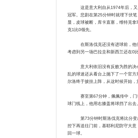
这是意大利自从1974年后，又一
冠军。悲剧在第25分钟时就埋下伏
显，皮球被断，库卡直塞，维特克拿
克1比0领先。
在斯洛伐克还没有进球前，他们是
考虑到另一场巴拉圭和新西兰还在0
意大利依旧没有反败为胜的决心，
乱的球迷还从看台上抛下了一个官方用
尔洛终于披挂上阵，从这时候开始，
赛至第67分钟，佩佩传中，门将
球门线上，他用右膝盖将球挡了出去
第73分钟时斯洛伐克将比分变成
控下再送往门前，基耶利尼防守大意
回一球。