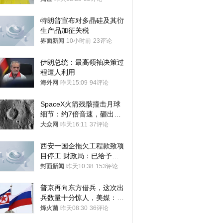
特朗普宣布对多晶硅及其衍
生产品加征关税
界面新闻
10小时前
23评论
伊朗总统：最高领袖决策过
程遭人利用
海外网
昨天15:09
94评论
SpaceX火箭残骸撞击月球
细节：约7倍音速，砸出直
径约30米撞击坑
大众网
昨天16:11
37评论
西安一国企拖欠工程款致项
目停工 财政局：已给予处
分，正督促整改
封面新闻
昨天10:38
153评论
普京再向东方借兵，这次出
兵数量十分惊人，美媒：俄
朝要动真格？
烽火菌
昨天08:30
36评论