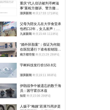
重庆“代人信访被判寻衅滋
事”案检方撤诉、警方撤
案，两被告人获国赔
澎湃新闻
昨天17:33
171评论
父母为陪女儿在大学食堂承
包档口2年，女儿发声：初
衷是为了陪伴，毕业后将不
九派新闻
昨天15:48
111评论
再营业
“婚外胚胎案”：假证为何能
在医院通行？谁有权销毁胚
胎？
南方都市报
昨天15:29
28评论
宇树科技发行价150.8元
澎湃新闻
昨天19:11
86评论
伊朗战争中被遗忘的数千海
员：困守霍尔木兹
知世
昨天15:06
29评论
人贩子“梅姨”若满75周岁是