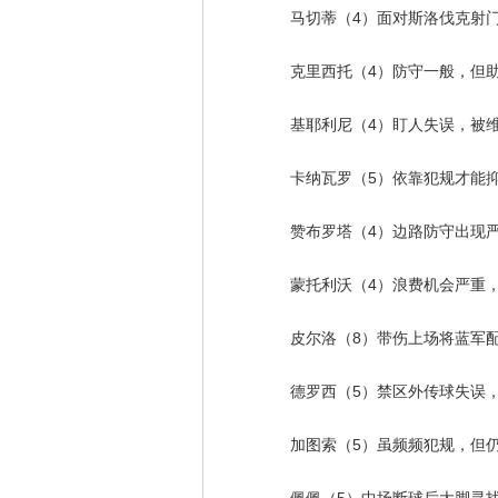
马切蒂（4）面对斯洛伐克射门
克里西托（4）防守一般，但助
基耶利尼（4）盯人失误，被维
卡纳瓦罗（5）依靠犯规才能抑
赞布罗塔（4）边路防守出现严
蒙托利沃（4）浪费机会严重，
皮尔洛（8）带伤上场将蓝军配合
德罗西（5）禁区外传球失误，
加图索（5）虽频频犯规，但仍