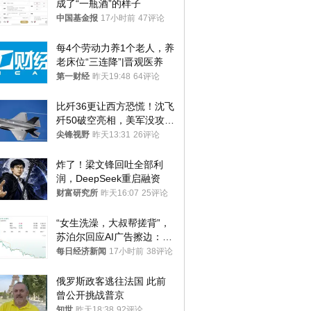
成了“一瓶酒”的样子
中国基金报
17小时前
47评论
每4个劳动力养1个老人，养
老床位“三连降”|晋观医养
第一财经
昨天19:48
64评论
比歼36更让西方恐慌！沈飞
歼50破空亮相，美军没攻克
的技术被拿下
尖锋视野
昨天13:31
26评论
炸了！梁文锋回吐全部利
润，DeepSeek重启融资
财富研究所
昨天16:07
25评论
“女生洗澡，大叔帮搓背”，
苏泊尔回应AI广告擦边：视
频全下架，已强化内容管理
每日经济新闻
17小时前
38评论
与审核
俄罗斯政客逃往法国 此前
曾公开挑战普京
知世
昨天18:38
92评论