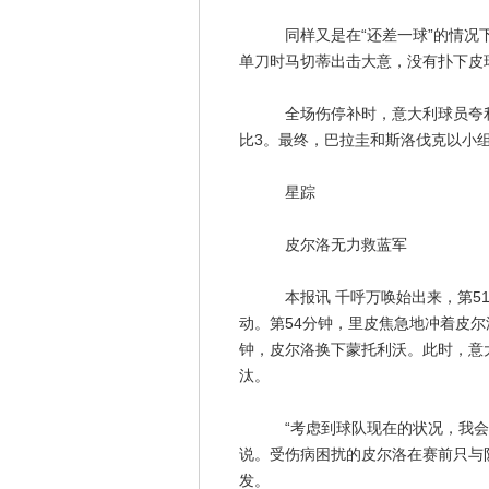
同样又是在“还差一球”的情况下
单刀时马切蒂出击大意，没有扑下皮
全场伤停补时，意大利球员夸利亚
比3。最终，巴拉圭和斯洛伐克以小
星踪
皮尔洛无力救蓝军
本报讯 千呼万唤始出来，第51
动。第54分钟，里皮焦急地冲着皮尔
钟，皮尔洛换下蒙托利沃。此时，意
汰。
“考虑到球队现在的状况，我会加
说。受伤病困扰的皮尔洛在赛前只与
发。