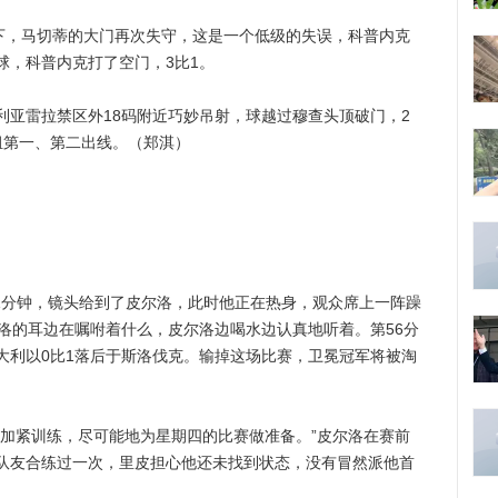
，马切蒂的大门再次失守，这是一个低级的失误，科普内克
球，科普内克打了空门，3比1。
雷拉禁区外18码附近巧妙吊射，球越过穆查头顶破门，2
组第一、第二出线。（郑淇）
分钟，镜头给到了皮尔洛，此时他正在热身，观众席上一阵躁
洛的耳边在嘱咐着什么，皮尔洛边喝水边认真地听着。第56分
大利以0比1落后于斯洛伐克。输掉这场比赛，卫冕冠军将被淘
紧训练，尽可能地为星期四的比赛做准备。”皮尔洛在赛前
队友合练过一次，里皮担心他还未找到状态，没有冒然派他首