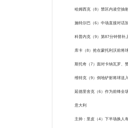
哈姆西克（8）禁区内凌空抽射，
施特尔巴（6）中场直接对话加图
科普内克（9）第87分钟替补上
库卡（8）抢在蒙托利沃前将球
斯托奇（7）面对卡纳瓦罗、赞
维特克（9）倒地铲射将球送入
延德里舍克（6）作为前锋全场
意大利
主帅：里皮（4）下半场换人有效