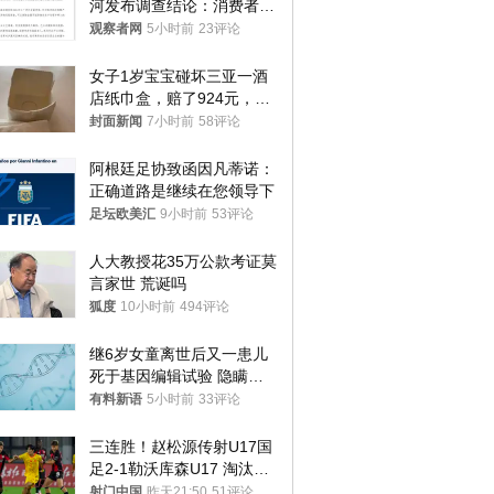
河发布调查结论：消费者已
澄清，所发视频情况不属实
观察者网
5小时前
23评论
女子1岁宝宝碰坏三亚一酒
店纸巾盒，赔了924元，发
帖吐槽后酒店退还一半的
封面新闻
7小时前
58评论
钱，当地市监局回应
阿根廷足协致函因凡蒂诺：
正确道路是继续在您领导下
足坛欧美汇
9小时前
53评论
人大教授花35万公款考证莫
言家世 荒诞吗
狐度
10小时前
494评论
继6岁女童离世后又一患儿
死于基因编辑试验 隐瞒一
年才对外披露
有料新语
5小时前
33评论
三连胜！赵松源传射U17国
足2-1勒沃库森U17 淘汰赛
将战河床
射门中国
昨天21:50
51评论