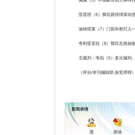
佩佩（5）中场断球后大脚寻找亚
亚昆塔（6）脚后跟传球策动意
迪纳塔莱（7）门前补射打入一
夸利亚雷拉（8）禁区左路抽射击
主裁判：韦伯（5）多次漏判、错
（评分/本刊编辑部 执笔邓铎
新闻表情
顶
加油