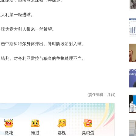
昆塔，但落点太深被门将破坏。
大利第一粒进球。
球为意大利人带来一丝希望。
中斯科特尔身体弹出。补时阶段吊射入球。
判。对夸利亚雷拉与穆查的争执处理不当。
）
(责任编辑：月影)
撒花
难过
鄙视
臭鸡蛋