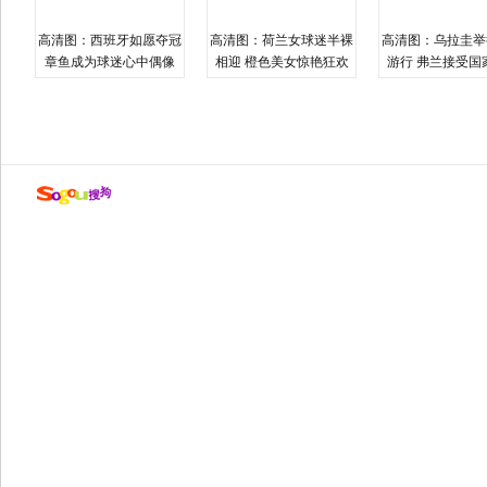
高清图：西班牙如愿夺冠
高清图：荷兰女球迷半裸
高清图：乌拉圭举
章鱼成为球迷心中偶像
相迎 橙色美女惊艳狂欢
游行 弗兰接受国