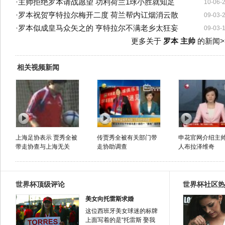
·
主帅拒绝罗本请战愿望 功利荷兰1球小胜就知足
10-06-
·
罗本祝贺亨特拉尔梅开二度 荷兰帮内讧烟消云散
09-03-
·
罗本似成皇马众矢之的 亨特拉尔不满老乡太狂妄
09-03-
更多关于
罗本 主帅
的新闻>
相关视频新闻
上海足协表示 贾秀全被
传贾秀全被有关部门带
申花官网介绍主
带走协查与上海无关
走协助调查
人布拉泽维奇
世界杯顶级评论
世界杯社区热
美女向托雷斯求婚
这位西班牙美女球迷的标牌
上面写着的是“托雷斯 娶我