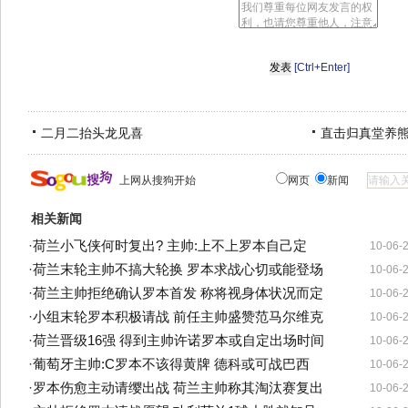
[Ctrl+Enter]
二月二抬头龙见喜
直击归真堂养
上网从搜狗开始
网页
新闻
相关新闻
·
荷兰小飞侠何时复出? 主帅:上不上罗本自己定
10-06-
·
荷兰末轮主帅不搞大轮换 罗本求战心切或能登场
10-06-
·
荷兰主帅拒绝确认罗本首发 称将视身体状况而定
10-06-
·
小组末轮罗本积极请战 前任主帅盛赞范马尔维克
10-06-
·
荷兰晋级16强 得到主帅许诺罗本或自定出场时间
10-06-
·
葡萄牙主帅:C罗本不该得黄牌 德科或可战巴西
10-06-
·
罗本伤愈主动请缨出战 荷兰主帅称其淘汰赛复出
10-06-