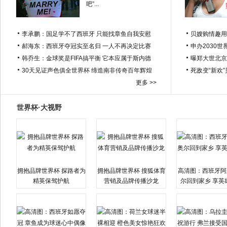
吧”...
李承鹏：国足学不了西班牙 只能找章鱼自我安慰
贝嫂购情趣用
郝海东：西班牙夺冠实至名归 一人不再决定比赛
申办2030世
韩乔生：金球奖是FIFA搞平衡 它本应属于斯内德
曝郑大世北京
30天见证声色俱全世界杯 缔造南非传奇百年辉煌
死敌变“新欢
更多 >>
世界杯·大视野
拥抱品牌世界杯 探路者为
拥抱品牌世界杯 搜狐体育
高清图：西班牙阿
精英保驾护航
营销及品牌传播沙龙
尔回到家乡 享英