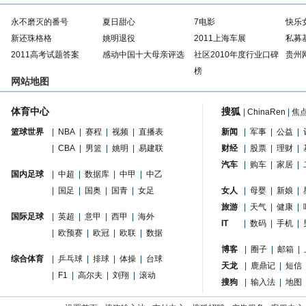
永不磨灭的番号
夏日甜心
7电影
快乐
新还珠格格
姚明退役
2011上海车展
私募
2011高考试题答案
感动中国十大母亲评选
社区2010年度行业口碑
贵州
榜
网站地图
体育中心
搜狐
|
ChinaRen
|
焦
篮球世界
|
NBA
|
赛程
|
视频
|
直播表
新闻
|
军事
|
公益
|
|
CBA
|
男篮
|
姚明
|
易建联
财经
|
股票
|
理财
|
汽车
|
购车
|
家居
|
国内足球
|
中超
|
数据库
|
中甲
|
中乙
|
国足
|
国奥
|
国青
|
女足
女人
|
母婴
|
新娘
|
旅游
|
天气
|
健康
|
国际足球
|
英超
|
意甲
|
西甲
|
海外
IT
|
数码
|
手机
|
|
欧预赛
|
欧冠
|
欧联
|
数据
博客
|
圈子
|
邮箱
|
综合体育
|
乒乓球
|
排球
|
体操
|
台球
天龙
|
鹿鼎记
|
短信
|
F1
|
高尔夫
|
刘翔
|
滚动
搜狗
|
输入法
|
地图