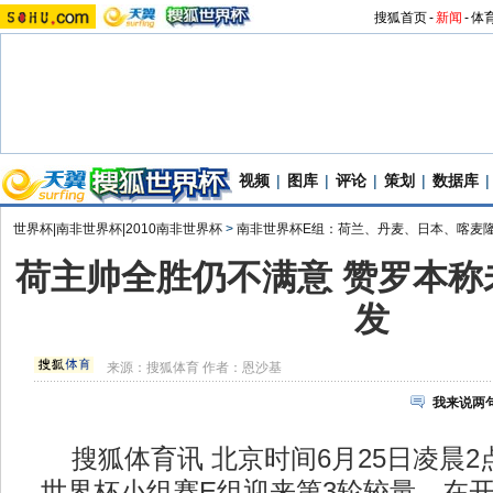
搜狐首页
-
新闻
-
体
视频
|
图库
|
评论
|
策划
|
数据库
|
世界杯|南非世界杯|2010南非世界杯
>
南非世界杯E组：荷兰、丹麦、日本、喀麦
荷主帅全胜仍不满意 赞罗本称
发
来源：
搜狐体育
作者：恩沙基
我来说两
搜狐体育讯 北京时间6月25日凌晨2点
世界杯小组赛E组迎来第3轮较量。在