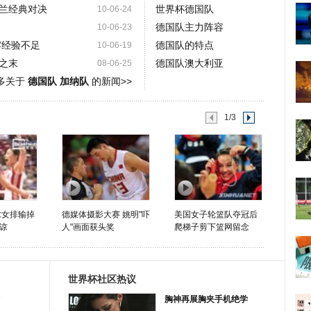
兰经典对决
世界杯德国队
10-06-24
德国队主力阵容
10-06-23
露经验不足
德国队的特点
10-06-19
之末
德国队澳大利亚
08-06-25
多关于
德国队 加纳队
的新闻>>
1/3
:女排输掉
德媒体摄影大赛 姚明"吓
美国女子轮篮队夺冠后
谅
人"画面获头奖
爬梯子剪下篮网留念
世界杯社区热议
胸神再展胸夹手机绝学