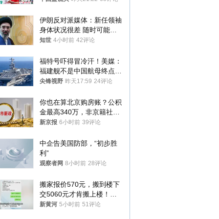
伊朗反对派媒体：新任领袖
身体状况很差 随时可能离
世
知世
4小时前
42评论
福特号吓得冒冷汗！美媒：
福建舰不是中国航母终点，
而是新起点！
尖锋视野
昨天17:59
24评论
你也在算北京购房账？公积
金最高340万，非京籍社保
1年
新京报
6小时前
39评论
中企告美国防部，“初步胜
利”
观察者网
8小时前
28评论
搬家报价570元，搬到楼下
交5060元才肯搬上楼！女
子傻眼了……
新黄河
5小时前
51评论