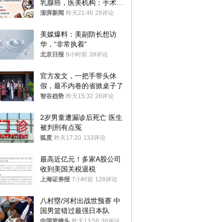
乳腺癌，医美机构：手术不
可能引发癌症，建议走司法
澎湃新闻
昨天21:46
28评论
途径
美媒爆料：美副防长想访
华，“非常执着”
北京日报
8小时前
39评论
官方发文，一把手带头休
假，最不内卷的省掀桌子了
智谷趋势
昨天15:32
26评论
2岁男童遭漏诊后死亡 医生
被判刑有点冤
狐度
昨天17:20
133评论
最高近亿元！多家A股公司
收到美国关税退税
上海证券报
7小时前
128评论
八村塁/河村出战世预赛 中
国男篮错过最强日本队
中国篮镜头
昨天13:58
36评论