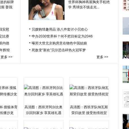
迷的标牌
世界杯胸神再展胸夹手机绝
雷斯 娶我
学 秀球技不慎走光...
我安慰
贝嫂购情趣用品 添八件套讨小贝欢心
定比赛
申办2030世界杯？何不把目标定为2046
于斯内德
曝郑大世北京购房意在物色中国姑娘
百年辉煌
死敌变“新欢”贝尔恐击碎热火冠军梦
更多 >>
更多 >>
杯 搜狐体育
高清图：西班牙阿尔比奥
高清图：西班牙队纳瓦斯
传播沙龙
尔回到家乡 享英雄礼遇
荣归故里 接受热情祝贺