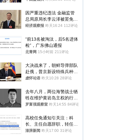
因严重违纪违法 金融监管
总局原局长李云泽被罢免全
国人大代表
经济观察报
昨天16:24
112评论
“前13名被淘汰，后5名进体
检”，广东佛山通报
北青网
15小时前
211评论
大决战来了，朝鲜导弹部队
赴俄，普京新设特殊兵种，
76岁老将扛旗
虚怀论语
昨天10:28
28评论
去年八月，两位海警战士牺
牲在维护黄岩岛主权的行动
中
罗富强观察室
昨天14:55
84评论
高校任免通知引关注：科
长、主任自愿辞职，转任思
政辅导员
澎湃新闻
昨天17:00
31评论