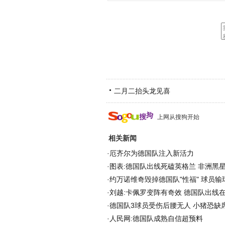
二月二抬头龙见喜
上网从搜狗开始
相关新闻
·
厄齐尔为德国队注入新活力
·
图表:德国队出线死磕英格兰 非洲黑
·
约万诺维奇毁掉德国队"性福" 球员输
·
刘越:卡佩罗变阵有奇效 德国队出线在
·
德国队3球员受伤后腰无人 小猪恐缺
·
人民网:德国队成熟自信超预料