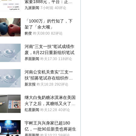
索要1888元，平台：正和
司机沟通协商
九派新闻
7小时前
40评论
「1000万」的竹知了，下
架了「余大嘴」
豹变
昨天08:00
82评论
河南“三支一扶”笔试成绩作
废，8月22日重新组织笔试
界面新闻
昨天17:30
118评论
河南公安机关查实“三支一
扶”招募笔试存在组织作弊
犯罪行为
新京报
昨天16:28
292评论
继大白兔奶糖冰淇淋在美国
火了之后，其糖纸又火了！
海外博主盛赞：平面设计经
红星新闻
昨天12:28
40评论
典之作
宇树王兴兴身家已超180
亿，一批90后新贵也将诞生
界面新闻
昨天10:22
59评论