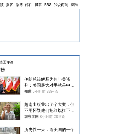
频
-
播客
-
微博
-
邮件
-
博客
-
BBS
-
我说两句
-
搜狗
S德国评论
评榜
伊朗总统解释为何与美谈
判：美国最大对手就是中
国，但他们也在对话
知世
5小时前
33评论
越南出版业出了个大案，但
不用怀疑他们把红旗扛下去
的决心
观察者网
8小时前
28评论
历史性一天，给美国的一个