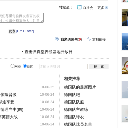
转发至：
白社会
更多
开
心
豆
网
瓣
[Ctrl+Enter]
我来说两句
(
0
)
复制链接
直击归真堂养熊基地开放日
网页
新闻
相关推荐
德国队的最新图片
10-06-25
星惊险晋级
德国队吧
10-06-24
球难享受
德国队队服
10-06-24
情理当中(图)
德国队主教练
10-06-24
席英德大战
德国队球衣
10-06-24
德国队球员名单
10-06-24