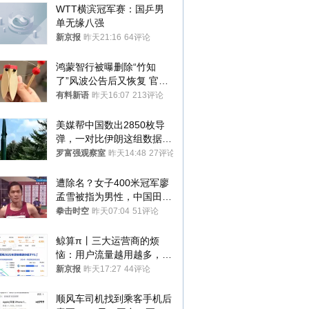
WTT横滨冠军赛：国乒男
单无缘八强
新京报
昨天21:16
64评论
鸿蒙智行被曝删除“竹知
了”风波公告后又恢复 官媒
曾力挺：劝华为要大度的，
有料新语
昨天16:07
213评论
你们适不适合？
美媒帮中国数出2850枚导
弹，一对比伊朗这组数据，
发现出大事了
罗富强观察室
昨天14:48
27评论
遭除名？女子400米冠军廖
孟雪被指为男性，中国田协
默不作声
拳击时空
昨天07:04
51评论
鲸算π丨三大运营商的烦
恼：用户流量越用越多，收
入却越来越少
新京报
昨天17:27
44评论
顺风车司机找到乘客手机后