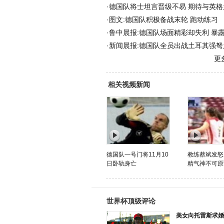
·
德国队将士坦言晋级不易 期待与英格
·
图文:德国队积极备战末轮 跑动练习
·
鲁中晨报:德国队场面精彩却失利 暴
·
新闻晨报:德国队全员出战土耳其强弩
更
相关视频新闻
德国队一号门将11月10
教练蔡斌发怒
日卧轨身亡
精气神不可原
世界杯顶级评论
美女向托雷斯求婚