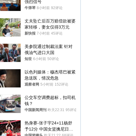
强烈信号
牛弹琴
8小时前
92评论
丈夫坠亡后百万赔偿款被婆
家转移，妻女仅得3万元
新快报
7小时前
45评论
美参院通过制裁法案 针对
俄油气进口大国
知世
6小时前
50评论
以色列媒体：穆杰塔巴被紧
急送医，情况危急
观察者网
5小时前
152评论
公交车空调费超标，扣司机
钱？
中国新闻周刊
昨天22:31
95评论
热身赛-张子宇24+11杨舒
予12分 中国女篮擒尼日利
亚
中国篮镜头
昨天21:22
68评论