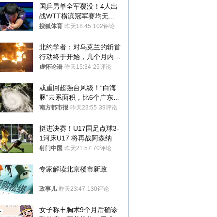
国乒男单全军覆没！4人出
战WTT横滨冠军赛均无缘
八强
搜狐体育
昨天18:45
102评论
北约学者：对乌克兰的斩首
行动终于开始，几个月内乌
将投降
虚怀论语
昨天15:34
25评论
或重回超强台风级！“白海
豚”云系面积，比6个广东还
大！深圳官方：注意这件事
南方都市报
昨天23:55
39评论
挺进决赛！U17国足点球3-
1河床U17 将再战阿森纳
射门中国
昨天21:57
70评论
专家解读北京楼市新政
政事儿
昨天23:47
130评论
女子称丰胸术9个月后确诊