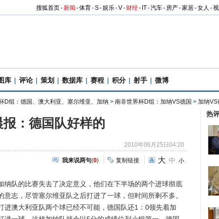
搜狐首页
-
新闻
-
体育
-
S
-
娱乐
-
V
-
财经
-
IT
-
汽车
-
房产
-
家居
-
女人
-
视
图库
|
评论
|
策划
|
数据库
|
赛程
|
积分
|
射手
|
微博
杯D组：德国、澳大利亚、塞尔维亚、加纳
>
南非世界杯D组：加纳VS德国
>
加纳V
热
晨报：德国队好样的
2010年06月25日04:20
大
中
我来说两句
(
0
)
复制链接
小
纳队的比赛失去了决定意义，他们在下半场的两个进球彻底
的意志，尽管塞尔维亚队之后打进了一球，但时间所剩不多。
打进澳大利亚队两个球已经不可能，德国队还1：0领先着加