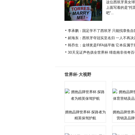
这位西班牙美女球
上面写着的是“托
吧”...
李承鹏：国足学不了西班牙 只能找章鱼自
郝海东：西班牙夺冠实至名归 一人不再决
韩乔生：金球奖是FIFA搞平衡 它本应属
30天见证声色俱全世界杯 缔造南非传奇
世界杯·大视野
拥抱品牌世界杯 探路者为
拥抱品牌世界
精英保驾护航
营销及品牌