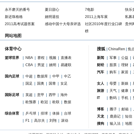
永不磨灭的番号
夏日甜心
7电影
快乐
新还珠格格
姚明退役
2011上海车展
私募
2011高考试题答案
感动中国十大母亲评选
社区2010年度行业口碑
贵州
榜
网站地图
体育中心
搜狐
|
ChinaRen
|
焦
篮球世界
|
NBA
|
赛程
|
视频
|
直播表
新闻
|
军事
|
公益
|
|
CBA
|
男篮
|
姚明
|
易建联
财经
|
股票
|
理财
|
汽车
|
购车
|
家居
|
国内足球
|
中超
|
数据库
|
中甲
|
中乙
|
国足
|
国奥
|
国青
|
女足
女人
|
母婴
|
新娘
|
旅游
|
天气
|
健康
|
国际足球
|
英超
|
意甲
|
西甲
|
海外
IT
|
数码
|
手机
|
|
欧预赛
|
欧冠
|
欧联
|
数据
博客
|
圈子
|
邮箱
|
综合体育
|
乒乓球
|
排球
|
体操
|
台球
天龙
|
鹿鼎记
|
短信
|
F1
|
高尔夫
|
刘翔
|
滚动
搜狗
|
输入法
|
地图