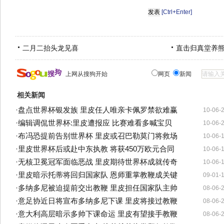
[Ctrl+Enter]
二月二抬头龙见喜
直击归真堂养
上网从搜狗开始
网页
新闻
相关新闻
·
盘点世界杯银发族 里皮任人唯亲卡佩罗禁欲难赢
10-06-
·
编辑调侃世界杯:里皮遭报应 比赛难看多喊宝贝
10-06-
·
布冯恐提前告别世界杯 里皮或召巴勒莫门将救场
10-06-
·
里皮世界杯后或赴中东执教 将获450万欧元合同
10-06-
·
无核卫冕冠军面临恶战 里皮期待世界杯成就传奇
10-06-
·
里皮暗示托蒂将回归国家队 恩师重掌教鞭成关键
09-01-
·
多纳多尼被迫提前交出教鞭 里皮担任国家队主帅
08-06-
·
意足协近日将宣布多纳多尼下课 里皮将接过教鞭
08-06-
·
意大利高层暗示多帅下课命运 里皮有望接手教鞭
08-06-