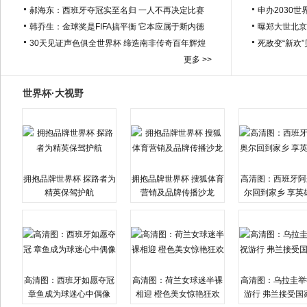
郝海东：西班牙夺冠实至名归 一人不再决定比赛
申办2030世
韩乔生：金球奖是FIFA搞平衡 它本应属于斯内德
曝郑大世北京
30天见证声色俱全世界杯 缔造南非传奇百年辉煌
死敌变“新欢
更多 >>
世界杯·大视野
拥抱品牌世界杯 探路者为
拥抱品牌世界杯 搜狐体育
高清图：西班牙阿
精英保驾护航
营销及品牌传播沙龙
尔回到家乡 享英
高清图：西班牙如愿夺冠
高清图：荷兰女球迷半裸
高清图：乌拉圭举
章鱼成为球迷心中偶像
相迎 橙色美女惊艳狂欢
游行 弗兰接受国