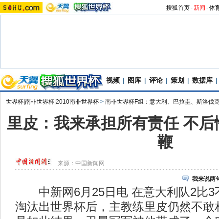
搜狐首页
-
新闻
-
体
视频
|
图库
|
评论
|
策划
|
数据库
|
世界杯|南非世界杯|2010南非世界杯
>
南非世界杯F组：意大利、巴拉圭、斯洛伐
里皮：我来承担所有责任 不后
鞭
来源：
中国新闻网
我来说两
中新网6月25日电 在意大利队2比3
淘汰出世界杯后，主教练里皮仍然不敢