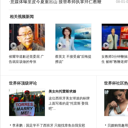
·
意媒体曝里皮今夏重出山 接替希帅执掌拜仁教鞭
08-01-
相关视频新闻
侯耀华道歉还觉委屈 广
蔡英文 不接受扁"后悔提
女教师3分钟鞭抽
告就应该做的夸张
携说"
生 被称"教鞭老师
世界杯顶级评论
世界杯社区热
美女向托雷斯求婚
这位西班牙美女球迷的标牌
上面写着的是“托雷斯 娶我
吧”...
李承鹏：国足学不了西班牙 只能找章鱼自我安慰
贝嫂购情趣用