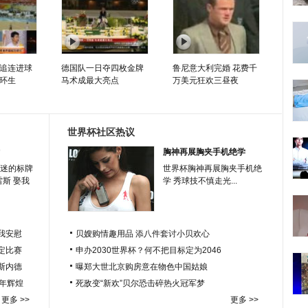
追连进球
德国队一日夺四枚金牌
鲁尼意大利完婚 花费千
环生
马术成最大亮点
万美元狂欢三昼夜
世界杯社区热议
胸神再展胸夹手机绝学
迷的标牌
世界杯胸神再展胸夹手机绝
雷斯 娶我
学 秀球技不慎走光...
我安慰
贝嫂购情趣用品 添八件套讨小贝欢心
定比赛
申办2030世界杯？何不把目标定为2046
于斯内德
曝郑大世北京购房意在物色中国姑娘
百年辉煌
死敌变“新欢”贝尔恐击碎热火冠军梦
更多 >>
更多 >>