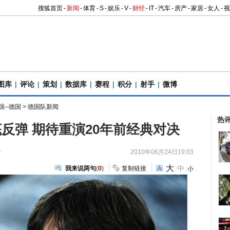
搜狐首页
-
新闻
-
体育
-
S
-
娱乐
-
V
-
财经
-
IT
-
汽车
-
房产
-
家居
-
女人
-
视
图库
|
评论
|
策划
|
数据库
|
赛程
|
积分
|
射手
|
微博
强--德国
>
德国队新闻
热
反弹 期待重演20年前经典对决
兮
2010年06月24日19:03
大
中
我来说两句
(
0
)
复制链接
小