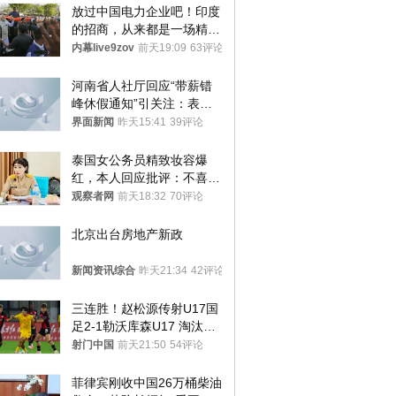
放过中国电力企业吧！印度
的招商，从来都是一场精准
收割
内幕live9zov
前天19:09
63评论
河南省人社厅回应“带薪错
峰休假通知”引关注：表述
不够准确，待修改后印发
界面新闻
昨天15:41
39评论
泰国女公务员精致妆容爆
红，本人回应批评：不喜欢
就别看
观察者网
前天18:32
70评论
北京出台房地产新政
新闻资讯综合
昨天21:34
42评论
三连胜！赵松源传射U17国
足2-1勒沃库森U17 淘汰赛
将战河床
射门中国
前天21:50
54评论
菲律宾刚收中国26万桶柴油