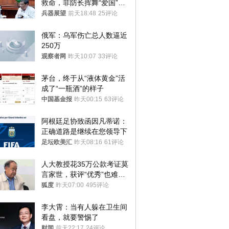
救命，菲防长挥舞“爱国”大
棒，谁亲华谁下台？
兵器展望
前天18:48
25评论
俄军：乌军伤亡总人数逼近
250万
观察者网
昨天10:07
33评论
茅台，终于从“液体黄金”活
成了“一瓶酒”的样子
中国基金报
昨天00:15
63评论
阿根廷足协致函因凡蒂诺：
正确道路是继续在您领导下
足坛欧美汇
昨天08:16
61评论
人大教授花35万公款考证莫
言家世，获评“优秀”也难服
众
狐度
昨天07:00
495评论
李大霄：当有人躲在卫生间
看盘，就要警惕了
财闻
前天22:17
24评论