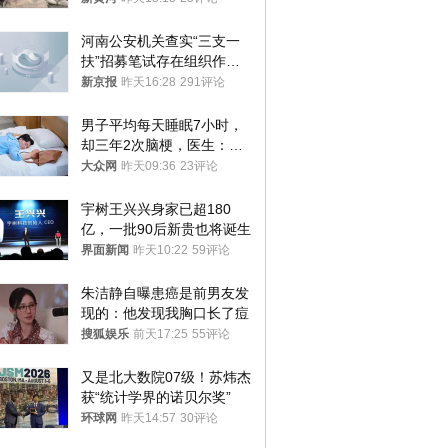
清责任
河南公安机关查实“三支一
扶”招募笔试存在组织作弊
犯罪行为
新京报
昨天16:28
291评论
男子平均每天睡眠7小时，
却三年2次脑梗，医生：这
样睡觉更伤身
大众网
昨天09:36
23评论
宇树王兴兴身家已超180
亿，一批90后新贵也将诞生
界面新闻
昨天10:22
59评论
朱洁静自曝患癌是前男友发
现的：他发现我胸口长了痘
搜狐娱乐
前天17:25
55评论
又是北大数院07级！苏炜杰
获“统计学界的诺贝尔奖”
环球网
昨天14:57
30评论