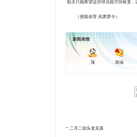
勒夫只能希望这些球员能尽快恢复，
（搜狐体育 风萧萧兮）
新闻表情
顶
加油
二月二抬头龙见喜