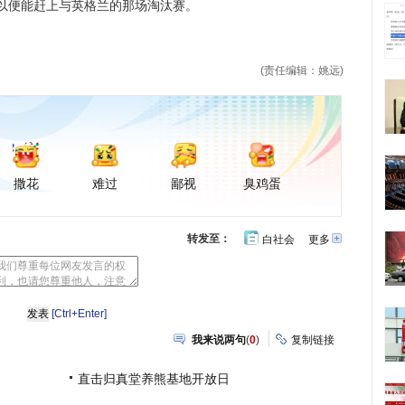
以便能赶上与英格兰的那场淘汰赛。
(责任编辑：姚远)
撒花
难过
鄙视
臭鸡蛋
转发至：
白社会
更多
开
心
豆
网
瓣
[Ctrl+Enter]
我来说两句
(
0
)
复制链接
直击归真堂养熊基地开放日