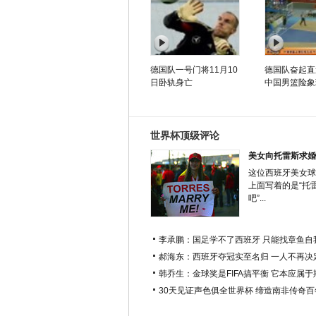
德国队一号门将11月10
德国队奋起直
日卧轨身亡
中国男篮险象
世界杯顶级评论
美女向托雷斯求婚
这位西班牙美女球
上面写着的是“托
吧”...
李承鹏：国足学不了西班牙 只能找章鱼自
郝海东：西班牙夺冠实至名归 一人不再决
韩乔生：金球奖是FIFA搞平衡 它本应属
30天见证声色俱全世界杯 缔造南非传奇