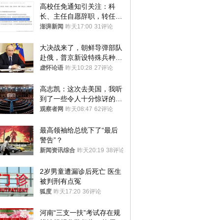
高校任免通知引关注：科
长、主任自愿辞职，转任思
政辅导员
澎湃新闻
昨天17:00
31评论
大决战来了，朝鲜导弹部队
赴俄，普京新设特殊兵种，
76岁老将扛旗
虚怀论语
昨天10:28
27评论
高志凯：这次去美国，我听
到了一些令人十分惊讶的消
息
观察者网
昨天08:47
62评论
最高领袖给总统下了“最后
警告”？
新闻资讯综合
昨天20:19
38评论
2岁男童遭漏诊后死亡 医生
被判刑有点冤
狐度
昨天17:20
36评论
河南“三支一扶”考试存在规