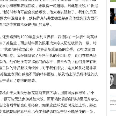
尼在小组赛里表现疲软，未取得一粒进球。对此勒夫说：“鲁尼
，他随时都有可能会突然爆发，他太难以阻挡了。我们的后卫
国两大中卫组合中，默特萨克与弗里德里希身高体壮头球方面不
鲁尼这类前锋恰好是他们的克星。
要追溯到1990年意大利世界杯，西德队在半决赛中与英格
汰了英格兰，而加斯科因的眼泪成为令人记忆犹新的一幕。时
：“我很期待这场比赛，这将是场重量级的交手。20年之前西
大的比赛。我仔细研究了英格兰队的小组比赛，他们在前两场
常的。他们还没有发挥他们的水平，但至今为止他们并没有出
格兰队的球员都很有经验，对于我们来说，这支球队将是非常
，英格兰表现出截然不同的精神面貌，以及场上球员所体现的技
队中受到了伤病的侵袭。
格由于大腿受伤被克洛斯替换下场，据德国媒体报道，“小
伤，很可能无法参加英德大战。而那场比赛的进球功臣厄齐尔也
在比赛后背部也出现疼痛。如果这些球员届时无法上场，那么
毕竟施魏因施泰格和厄齐尔都是德国队中场不能缺少的一员，