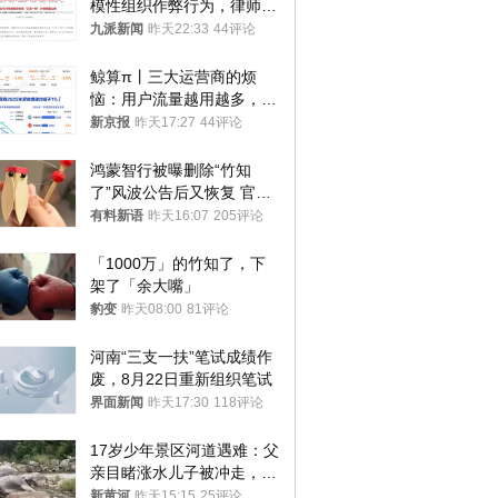
模性组织作弊行为，律师：
涉嫌非法获取国家秘密罪等
九派新闻
昨天22:33
44评论
罪名
鲸算π丨三大运营商的烦
恼：用户流量越用越多，收
入却越来越少
新京报
昨天17:27
44评论
鸿蒙智行被曝删除“竹知
了”风波公告后又恢复 官媒
曾力挺：劝华为要大度的，
有料新语
昨天16:07
205评论
你们适不适合？
「1000万」的竹知了，下
架了「余大嘴」
豹变
昨天08:00
81评论
河南“三支一扶”笔试成绩作
废，8月22日重新组织笔试
界面新闻
昨天17:30
118评论
17岁少年景区河道遇难：父
亲目睹涨水儿子被冲走，当
地排除上游泄洪，家属盼厘
新黄河
昨天15:15
25评论