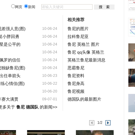
网页
新闻
相关推荐
差强人意(图)
鲁尼的图片
10-06-24
挺小胖回勇
拉科鲁尼亚
10-06-24
星是公平的
鲁尼 英格兰 图片
10-06-24
鲁尼 qq头像 英格兰
10-06-24
佩罗的信任
英格兰鲁尼最新消息
10-06-24
独缺鲁尼(图)
恶霸鲁尼
10-06-24
出任单箭头
鲁尼资料
10-06-23
练心情佳(图)
鲁尼身高
10-06-22
鲁尼视频
10-06-20
年赛大满贯
德国队的最新图片
09-07-01
更多关于
鲁尼 德国队
的新闻>>
1/2