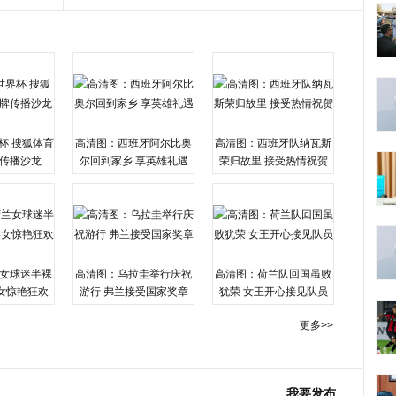
杯 搜狐体育
高清图：西班牙阿尔比奥
高清图：西班牙队纳瓦斯
传播沙龙
尔回到家乡 享英雄礼遇
荣归故里 接受热情祝贺
女球迷半裸
高清图：乌拉圭举行庆祝
高清图：荷兰队回国虽败
女惊艳狂欢
游行 弗兰接受国家奖章
犹荣 女王开心接见队员
更多>>
我要发布