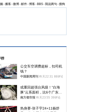
频
-
播客
-
微博
-
邮件
-
博客
-
BBS
-
我说两句
-
搜狗
评榜
公交车空调费超标，扣司机
钱？
中国新闻周刊
昨天22:31
88评论
或重回超强台风级！“白海
豚”云系面积，比6个广东还
大！深圳官方：注意这件事
南方都市报
昨天23:55
39评论
热身赛-张子宇24+11杨舒