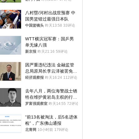
八村塁/河村出战世预赛 中
国男篮错过最强日本队
中国篮镜头
昨天13:58
33评论
WTT横滨冠军赛：国乒男
单无缘八强
新京报
昨天21:16
59评论
因严重违纪违法 金融监管
总局原局长李云泽被罢免全
国人大代表
经济观察报
昨天16:24
112评论
去年八月，两位海警战士牺
牲在维护黄岩岛主权的行动
中
罗富强观察室
昨天14:55
72评论
“前13名被淘汰，后5名进体
检”，广东佛山通报
北青网
10小时前
179评论