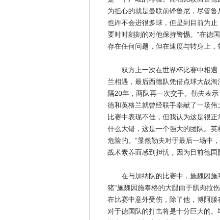
为担心的就是曼联前锋鲁尼，尽管鲁
也许不会进很多球，但是到目前为止
要时时刻刻的对他保持警惕。”在德
存在任何问题，但在速度与转身上，
双方上一次在世界杯比赛中相遇，还
兰相遇，最后西德队凭借点球大战淘
隔20年，两队再一次交手。勒夫表示
德和英格兰就曾经联手奉献了一场伟
比赛中表现不佳，但我认为这是很正
什么大错，这是一个强大的团队。英
危险的。”显然勒夫对于最后一场中
战术素养而感到担忧，因为目前德国
在与加纳队的比赛中，施魏因施泰
猪”施魏因施泰格的大腿由于肌肉拉
在比赛中意外受伤，除了他，博阿滕
对于德国队的打击将是十分巨大的。