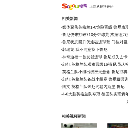
上网从搜狗开始
相关新闻
·
媒体聚焦英格兰1-0惊险晋级 鲁尼表现
·
鲁尼仍未打破710分钟球荒 杰拉德力
·
鲁尼状态回升仍难破进球荒 门柱对巨
·
郭瑞龙:我不同意换下鲁尼
·
神奇迪福一首发就进球 鲁尼或失去卡
·
幻灯:英格兰队艰难晋级16强 队员庆祝
·
英格兰队小组出线应无悬念 鲁尼或将
·
幻灯:英格兰队备战小组赛 鲁尼蓄须训
·
图文:英格兰队奔赴约翰内斯堡 鲁尼
·
4-0大胜英格兰队夺冠 德国队实现青
相关视频新闻