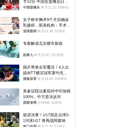
予12分 中国女篮擒尼日利
亚
中国篮镜头
昨天21:22
50评论
女子称丰胸术9个月后确诊
乳腺癌，医美机构：手术不
可能引发癌症，建议走司法
澎湃新闻
昨天21:46
25评论
途径
专家解读北京楼市新政
政事儿
昨天23:47
121评论
国乒男单全军覆没！4人出
战WTT横滨冠军赛均无缘
八强
搜狐体育
昨天18:45
100评论
美参议院法案拟对中印加税
100%，中方坚决反对
观察者网
3小时前
32评论
挺进决赛！U17国足点球3-
1河床U17 将再战阿森纳
射门中国
昨天21:57
57评论