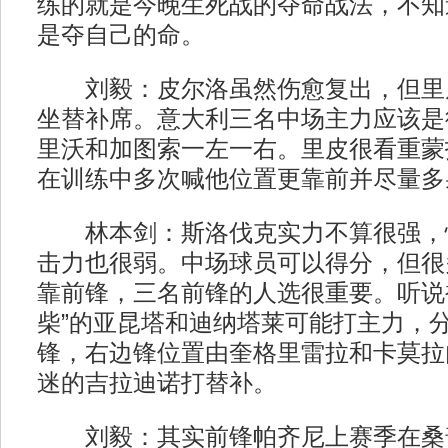
练的就是今晚生死战的夺命战法，不知
是夺自己的命。
刘毅：皮尔洛虽然伤愈复出，但里
坐替补席。意大利三名中场主力应该是
里沃和加图索一左一右。里皮很看重蒙
在训练中多次喊他位置更靠前并尽量多
林本剑：斯洛伐克实力不算很强，
击力也很弱。中场球员可以得分，但很
靠前锋，三名前锋的人选很重要。听说
柴”的亚昆塔和迪纳塔莱可能打主力，
锋，右边锋位置由奎格里雷拉和卡莫拉
迷的吉拉迪诺打替补。
刘毅：其实前锋帕齐尼上赛季在桑