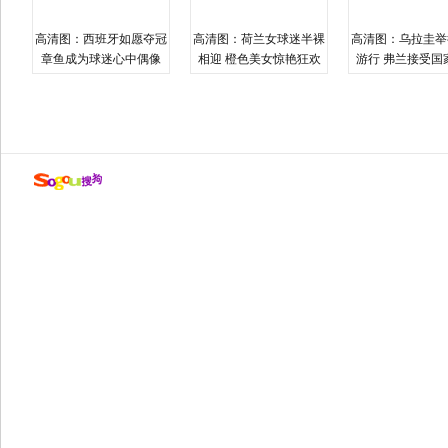
高清图：西班牙如愿夺冠
高清图：荷兰女球迷半裸
高清图：乌拉圭举
章鱼成为球迷心中偶像
相迎 橙色美女惊艳狂欢
游行 弗兰接受国