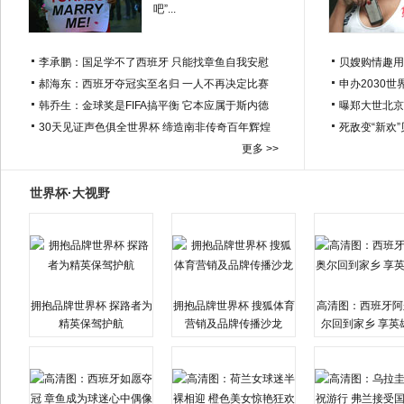
吧”...
李承鹏：国足学不了西班牙 只能找章鱼自我安慰
贝嫂购情趣用
郝海东：西班牙夺冠实至名归 一人不再决定比赛
申办2030世
韩乔生：金球奖是FIFA搞平衡 它本应属于斯内德
曝郑大世北京
30天见证声色俱全世界杯 缔造南非传奇百年辉煌
死敌变“新欢
更多 >>
世界杯·大视野
拥抱品牌世界杯 探路者为
拥抱品牌世界杯 搜狐体育
高清图：西班牙阿
精英保驾护航
营销及品牌传播沙龙
尔回到家乡 享英