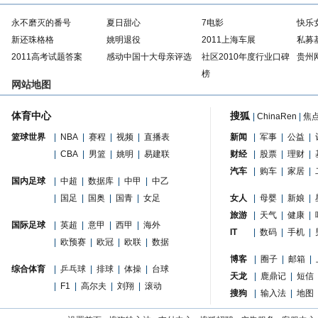
永不磨灭的番号
夏日甜心
7电影
快乐
新还珠格格
姚明退役
2011上海车展
私募
2011高考试题答案
感动中国十大母亲评选
社区2010年度行业口碑
贵州
榜
网站地图
体育中心
搜狐
|
ChinaRen
|
焦
篮球世界
|
NBA
|
赛程
|
视频
|
直播表
新闻
|
军事
|
公益
|
|
CBA
|
男篮
|
姚明
|
易建联
财经
|
股票
|
理财
|
汽车
|
购车
|
家居
|
国内足球
|
中超
|
数据库
|
中甲
|
中乙
|
国足
|
国奥
|
国青
|
女足
女人
|
母婴
|
新娘
|
旅游
|
天气
|
健康
|
国际足球
|
英超
|
意甲
|
西甲
|
海外
IT
|
数码
|
手机
|
|
欧预赛
|
欧冠
|
欧联
|
数据
博客
|
圈子
|
邮箱
|
综合体育
|
乒乓球
|
排球
|
体操
|
台球
天龙
|
鹿鼎记
|
短信
|
F1
|
高尔夫
|
刘翔
|
滚动
搜狗
|
输入法
|
地图