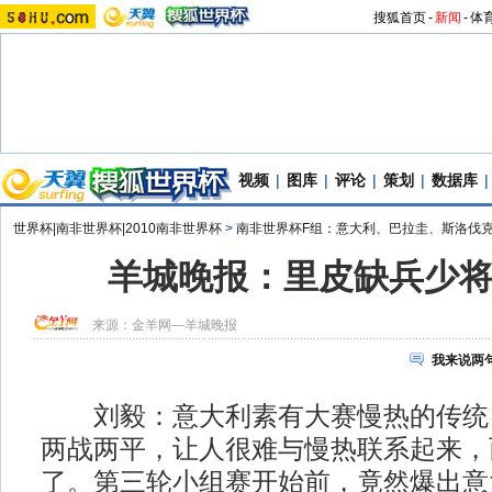
搜狐首页
-
新闻
-
体
视频
|
图库
|
评论
|
策划
|
数据库
|
世界杯|南非世界杯|2010南非世界杯
>
南非世界杯F组：意大利、巴拉圭、斯洛伐
羊城晚报：里皮缺兵少
来源：
金羊网—羊城晚报
我来说两
刘毅：意大利素有大赛慢热的传统
两战两平，让人很难与慢热联系起来，
了。第三轮小组赛开始前，竟然爆出意