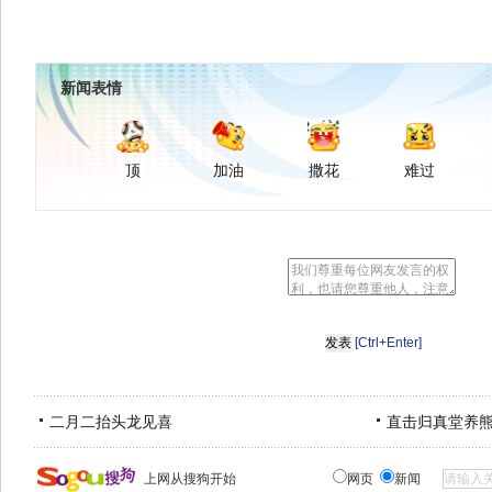
新闻表情
顶
加油
撒花
难过
[Ctrl+Enter]
二月二抬头龙见喜
直击归真堂养
上网从搜狗开始
网页
新闻