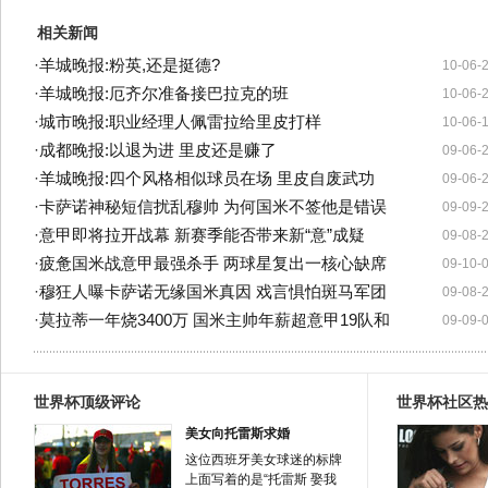
相关新闻
·
羊城晚报:粉英,还是挺德?
10-06-
·
羊城晚报:厄齐尔准备接巴拉克的班
10-06-
·
城市晚报:职业经理人佩雷拉给里皮打样
10-06-
·
成都晚报:以退为进 里皮还是赚了
09-06-
·
羊城晚报:四个风格相似球员在场 里皮自废武功
09-06-
·
卡萨诺神秘短信扰乱穆帅 为何国米不签他是错误
09-09-
·
意甲即将拉开战幕 新赛季能否带来新“意”成疑
09-08-
·
疲惫国米战意甲最强杀手 两球星复出一核心缺席
09-10-
·
穆狂人曝卡萨诺无缘国米真因 戏言惧怕斑马军团
09-08-
·
莫拉蒂一年烧3400万 国米主帅年薪超意甲19队和
09-09-
世界杯顶级评论
世界杯社区热
美女向托雷斯求婚
这位西班牙美女球迷的标牌
上面写着的是“托雷斯 娶我