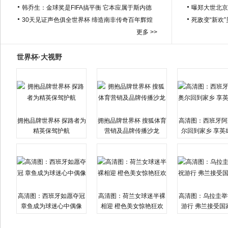
韩乔生：金球奖是FIFA搞平衡 它本应属于斯内德
曝郑大世北京
30天见证声色俱全世界杯 缔造南非传奇百年辉煌
死敌变“新欢
更多 >>
世界杯·大视野
拥抱品牌世界杯 探路者为
拥抱品牌世界杯 搜狐体育
高清图：西班牙阿
精英保驾护航
营销及品牌传播沙龙
尔回到家乡 享英
高清图：西班牙如愿夺冠
高清图：荷兰女球迷半裸
高清图：乌拉圭举
章鱼成为球迷心中偶像
相迎 橙色美女惊艳狂欢
游行 弗兰接受国