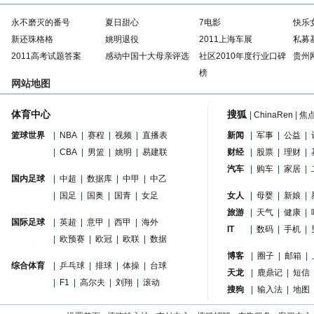
永不磨灭的番号
夏日甜心
7电影
快乐
新还珠格格
姚明退役
2011上海车展
私募
2011高考试题答案
感动中国十大母亲评选
社区2010年度行业口碑
贵州
榜
网站地图
体育中心
搜狐
|
ChinaRen
|
焦
篮球世界
|
NBA
|
赛程
|
视频
|
直播表
新闻
|
军事
|
公益
|
|
CBA
|
男篮
|
姚明
|
易建联
财经
|
股票
|
理财
|
汽车
|
购车
|
家居
|
国内足球
|
中超
|
数据库
|
中甲
|
中乙
|
国足
|
国奥
|
国青
|
女足
女人
|
母婴
|
新娘
|
旅游
|
天气
|
健康
|
国际足球
|
英超
|
意甲
|
西甲
|
海外
IT
|
数码
|
手机
|
|
欧预赛
|
欧冠
|
欧联
|
数据
博客
|
圈子
|
邮箱
|
综合体育
|
乒乓球
|
排球
|
体操
|
台球
天龙
|
鹿鼎记
|
短信
|
F1
|
高尔夫
|
刘翔
|
滚动
搜狗
|
输入法
|
地图