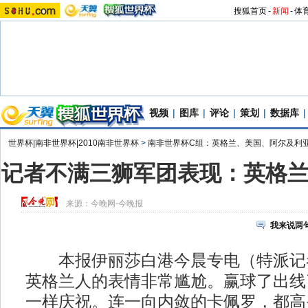
搜狐首页
-
新闻
-
体
视频
|
图库
|
评论
|
策划
|
数据库
|
世界杯|南非世界杯|2010南非世界杯
>
南非世界杯C组：英格兰、美国、阿尔及利
记者不满三狮军团表现：英格
来源：
今晚网-今晚报
我来说两
本报伊丽莎白港今晨专电（特派记
英格兰人的表情非常尴尬。赢球了出线
一样庆祝。连一向内敛的卡佩罗，都高