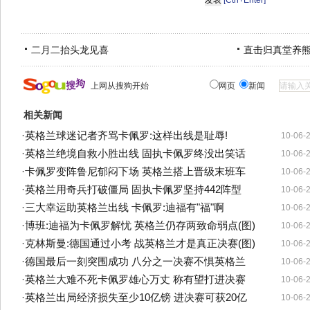
[Ctrl+Enter]
二月二抬头龙见喜
直击归真堂养
上网从搜狗开始
网页
新闻
相关新闻
·
英格兰球迷记者齐骂卡佩罗:这样出线是耻辱!
10-06-
·
英格兰绝境自救小胜出线 固执卡佩罗终没出笑话
10-06-
·
卡佩罗变阵鲁尼郁闷下场 英格兰搭上晋级末班车
10-06-
·
英格兰用奇兵打破僵局 固执卡佩罗坚持442阵型
10-06-
·
三大幸运助英格兰出线 卡佩罗:迪福有"福"啊
10-06-
·
博班:迪福为卡佩罗解忧 英格兰仍存两致命弱点(图)
10-06-
·
克林斯曼:德国通过小考 战英格兰才是真正决赛(图)
10-06-
·
德国最后一刻突围成功 八分之一决赛不惧英格兰
10-06-
·
英格兰大难不死卡佩罗雄心万丈 称有望打进决赛
10-06-
·
英格兰出局经济损失至少10亿镑 进决赛可获20亿
10-06-