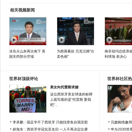
相关视频新闻
冰岛火山灰再次南下 英
为慈善募款 贝克汉姆"出
南非祖玛总统亲
国关闭部分空域
卖色相"
利球场 表决心
世界杯顶级评论
世界杯社区热
美女向托雷斯求婚
这位西班牙美女球迷的标牌
上面写着的是“托雷斯 娶我
吧”...
李承鹏：国足学不了西班牙 只能找章鱼自我安慰
贝嫂购情趣用
郝海东：西班牙夺冠实至名归 一人不再决定比赛
申办2030世