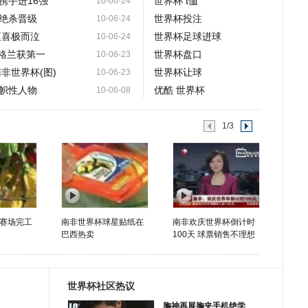
携手进16强
世界杯 t恤
10-06-24
国绝杀晋级
世界杯投注
10-06-24
臣喜极而泣
世界杯足球进球
10-06-24
英格兰获第一
世界杯盘口
10-06-23
非世界杯(图)
世界杯让球
10-06-23
帜性人物
优酷 世界杯
10-06-08
1/3
赛场完工
南非世界杯球星贴纸在
南非欢庆世界杯倒计时
巴西热卖
100天 球票销售不理想
世界杯社区热议
胸神再展胸夹手机绝学