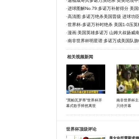
·
迪福成奇兵多诺万演绝杀 英美绝境中
·
进球图解No.79:多诺万补射得分 美
·
高清图:多诺万绝杀美国晋级 进球功
·
世界杯-多诺万补时绝杀 美国1-0压
·
漫画:美国英雄多诺万 山姆大叔扬威南
·
南非世界杯明星谱:多诺万成美国队旗
相关视频新闻
"黑帕瓦罗蒂"世界杯开
南非世界杯主
幕式歌手猝然离世
只待开幕
世界杯顶级评论
美女向托雷斯求婚