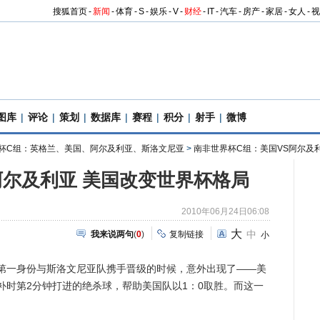
搜狐首页
-
新闻
-
体育
-
S
-
娱乐
-
V
-
财经
-
IT
-
汽车
-
房产
-
家居
-
女人
-
视
图库
|
评论
|
策划
|
数据库
|
赛程
|
积分
|
射手
|
微博
杯C组：英格兰、美国、阿尔及利亚、斯洛文尼亚
>
南非世界杯C组：美国VS阿尔及
尔及利亚 美国改变世界杯格局
2010年06月24日06:08
大
中
我来说两句
(
0
)
复制链接
小
一身份与斯洛文尼亚队携手晋级的时候，意外出现了——美
补时第2分钟打进的绝杀球，帮助美国队以1：0取胜。而这一
。