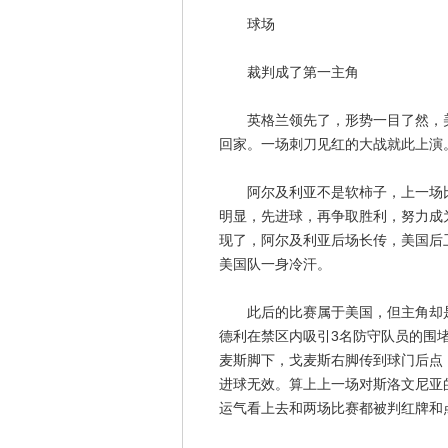
球场
裁判成了第一主角
英格兰领先了，形势一目了然，美
回家。一场刺刀见红的大战就此上演
阿尔及利亚不是软柿子，上一场比
明显，先进球，再争取胜利，努力成
现了，阿尔及利亚后场长传，美国后
美国队一身冷汗。
此后的比赛属于美国，但主角却是
德利在禁区内吸引3名防守队员的围
麦斯脚下，戈麦斯右脚传到球门后点
进球无效。算上上一场对斯洛文尼亚
运气看上去和两场比赛都被判红牌和