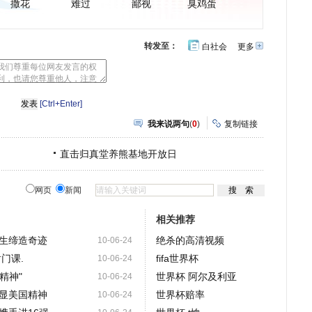
撒花
难过
鄙视
臭鸡蛋
转发至：
白社会
更多
开
心
豆
网
瓣
[Ctrl+Enter]
我来说两句
(
0
)
复制链接
直击归真堂养熊基地开放日
网页
新闻
相关推荐
生缔造奇迹
绝杀的高清视频
10-06-24
门课.
fifa世界杯
10-06-24
精神"
世界杯 阿尔及利亚
10-06-24
显美国精神
世界杯赔率
10-06-24