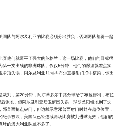
国队与阿尔及利亚的比赛必须分出胜负，否则两队都得一起
。
赛他们就逼平了强大的英格兰，这一场比赛，他们的目标很
为第一支出线的非洲球队。仅仅5分钟，他们的愿望就差点实
卫争顶失误，阿尔及利亚11号杰布尔直接射门打中横梁，惊出
裁判，第20分钟，阿尔蒂多尔中路分球给了布拉德利，布拉
堵后倒地，但阿尔及利亚后卫解围失误，球阴差阳错地到了戈
，邓普西抢点破门，但边裁示意邓普西射门时处在越位位置，
的绝杀被吹，美国队已经连续两场比赛被判进球无效，他们的
点球的澳大利亚队差不多了。