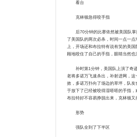
看台
克林顿急得咬手指
后70分钟的比赛依然被美国队掌
了美国队的两次必杀，时间一点一点
上，开场还和布拉特有说有笑的美国
顾地咬住了自己的手指，眼睛当然也
补时第1分钟，美国队上演了奇迹
老将多诺万飞速杀出，补射进网，这
效，多诺万扑向了场边的草坪，队友
于放下了已经被咬得湿嗒嗒的手指，
布拉特好不容易挣脱出来，克林顿又
形势
强队全到了下半区