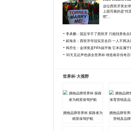
这位西班牙美女球
上面写着的是“托
吧”...
李承鹏：国足学不了西班牙 只能找章鱼自
郝海东：西班牙夺冠实至名归 一人不再决
韩乔生：金球奖是FIFA搞平衡 它本应属
30天见证声色俱全世界杯 缔造南非传奇
世界杯·大视野
拥抱品牌世界杯 探路者为
拥抱品牌世界
精英保驾护航
营销及品牌