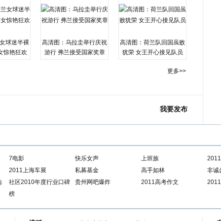
女球迷半裸
高清图：乌拉圭举行庆祝
高清图：荷兰队回国虽败
女惊艳狂欢
游行 弗兰接受国家奖章
犹荣 女王开心接见队员
更多>>
我要发布
7电影
快乐女声
上班族
20
2011上海车展
私募基金
高手如林
非诚
选
社区2010年度行业口碑
贵州网吧爆炸
2011高考作文
201
榜