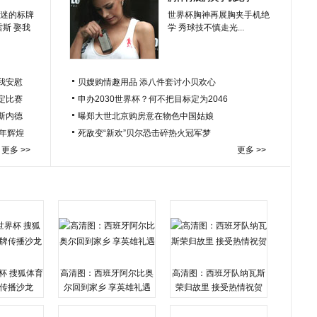
迷的标牌
世界杯胸神再展胸夹手机绝
雷斯 娶我
学 秀球技不慎走光...
我安慰
贝嫂购情趣用品 添八件套讨小贝欢心
定比赛
申办2030世界杯？何不把目标定为2046
于斯内德
曝郑大世北京购房意在物色中国姑娘
百年辉煌
死敌变“新欢”贝尔恐击碎热火冠军梦
更多 >>
更多 >>
杯 搜狐体育
高清图：西班牙阿尔比奥
高清图：西班牙队纳瓦斯
传播沙龙
尔回到家乡 享英雄礼遇
荣归故里 接受热情祝贺