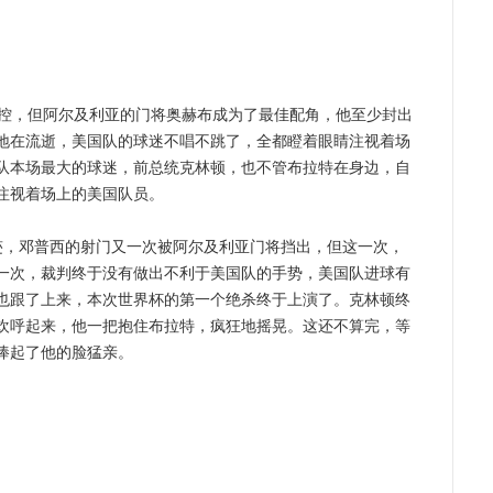
控，但阿尔及利亚的门将奥赫布成为了最佳配角，他至少封出
地在流逝，美国队的球迷不唱不跳了，全都瞪着眼睛注视着场
队本场最大的球迷，前总统克林顿，也不管布拉特在身边，自
注视着场上的美国队员。
，邓普西的射门又一次被阿尔及利亚门将挡出，但这一次，
一次，裁判终于没有做出不利于美国队的手势，美国队进球有
也跟了上来，本次世界杯的第一个绝杀终于上演了。克林顿终
欢呼起来，他一把抱住布拉特，疯狂地摇晃。这还不算完，等
捧起了他的脸猛亲。