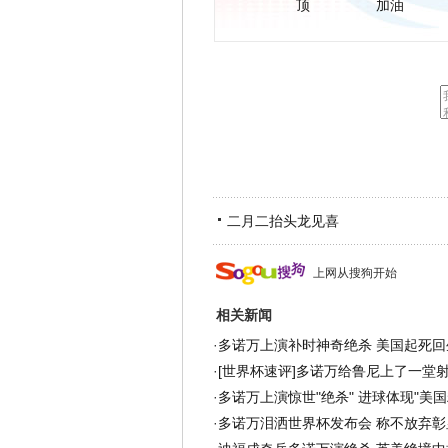
顶
加油
二月二抬头龙见喜
上网从搜狗开始
相关新闻
·
多诺万上演补时神奇绝杀 美国起死回
·
[世界杯速评]多诺万给鲁尼上了一堂射
·
多诺万上演惊世"绝杀" 进球体现"美国
·
多诺万泪洒世界杯发布会 称不放弃彰