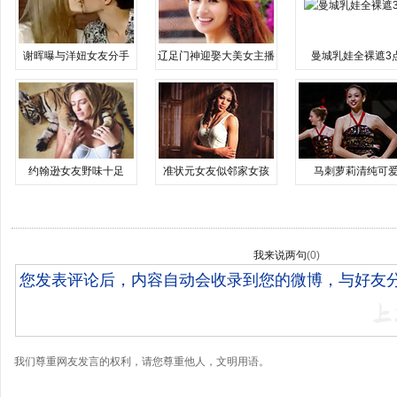
谢晖曝与洋妞女友分手
辽足门神迎娶大美女主播
曼城乳娃全裸遮3
约翰逊女友野味十足
准状元女友似邻家女孩
马刺萝莉清纯可
我来说两句
(
0
)
我们尊重网友发言的权利，请您尊重他人，文明用语。