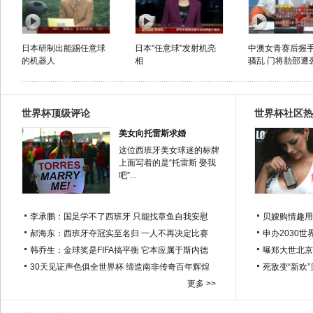
日本研制出能踢任意球
日本"任意球"发射机亮
中澳女青赛后握
的机器人
相
骚乱 门将肋部遭
世界杯顶级评论
世界杯社区热
美女向托雷斯求婚
这位西班牙美女球迷的标牌
上面写着的是“托雷斯 娶我
吧”...
李承鹏：国足学不了西班牙 只能找章鱼自我安慰
贝嫂购情趣用
郝海东：西班牙夺冠实至名归 一人不再决定比赛
申办2030世
韩乔生：金球奖是FIFA搞平衡 它本应属于斯内德
曝郑大世北京
30天见证声色俱全世界杯 缔造南非传奇百年辉煌
死敌变“新欢
更多 >>