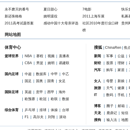
永不磨灭的番号
夏日甜心
7电影
快乐
新还珠格格
姚明退役
2011上海车展
私募
2011高考试题答案
感动中国十大母亲评选
社区2010年度行业口碑
贵州
榜
网站地图
体育中心
搜狐
|
ChinaRen
|
焦
篮球世界
|
NBA
|
赛程
|
视频
|
直播表
新闻
|
军事
|
公益
|
|
CBA
|
男篮
|
姚明
|
易建联
财经
|
股票
|
理财
|
汽车
|
购车
|
家居
|
国内足球
|
中超
|
数据库
|
中甲
|
中乙
|
国足
|
国奥
|
国青
|
女足
女人
|
母婴
|
新娘
|
旅游
|
天气
|
健康
|
国际足球
|
英超
|
意甲
|
西甲
|
海外
IT
|
数码
|
手机
|
|
欧预赛
|
欧冠
|
欧联
|
数据
博客
|
圈子
|
邮箱
|
综合体育
|
乒乓球
|
排球
|
体操
|
台球
天龙
|
鹿鼎记
|
短信
|
F1
|
高尔夫
|
刘翔
|
滚动
搜狗
|
输入法
|
地图