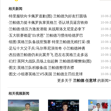
相关新闻
·
特里服软向卡佩罗道歉(图) 兰帕德为好友打圆场
10-06-
·
兰帕德力挺卡佩罗执掌英格兰 否认球员逼宫铁帅
10-06-
·
兰帕德:借压力激发潜能 末战斯洛文尼亚必拿下
10-06-
·
五大联赛都是"白求恩" 兰帕德习惯传给德罗巴
10-06-
·
组图:英格兰队备战世预赛 特里兰帕德无精打采-搜
10-06-
·
足坛十大父子兵:马尔蒂尼演传奇 小兰帕德神勇
10-06-
·
杰拉德兰帕德仍未比翼齐飞 恐左右英格兰走多远
10-06-
·
幻灯:英阿大战队员场上似起舞 兰帕德捂嘴懊恼(图)
10-06-
·
图文:英格兰队积极备战 兰帕德整理衣襟
10-06-
·
图文:小组赛英格兰VS美国 兰帕德主罚任意球
10-06-
更多关于
兰帕德 任意球
的新闻>
相关视频新闻