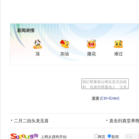
新闻表情
顶
加油
撒花
难过
[Ctrl+Enter]
二月二抬头龙见喜
直击归真堂养
上网从搜狗开始
网页
新闻