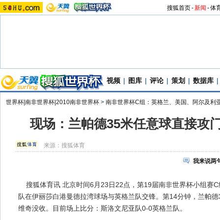
搜狐首页
-
新闻
-
体
视频
|
图库
|
评论
|
策划
|
数据库
|
世界杯|南非世界杯|2010南非世界杯
>
南非世界杯C组：英格兰、美国、阿尔及利
现场：兰帕德35米任意球直接攻门
来源：
搜狐体育
我来说两
搜狐体育讯 北京时间6月23日22点，第19届南非世界杯小组赛
队在伊丽莎白港曼德拉湾球场与英格兰队交锋。第14分钟，兰帕德
维奇没收。目前场上比分：斯洛文尼亚队0-0英格兰队。