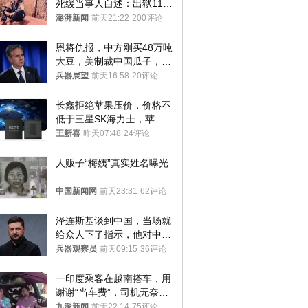
死缓当事人自述：出狱11年
间始终刻意躲避被害人家属
澎湃新闻
前天21:22
200评论
恩将仇报，中方刚买48万吨
大豆，美制裁中国瓜子，布
林肯措辞变了
兵器展望
前天16:58
20评论
长鑫拒绝苹果压价，价格不
低于三星SK海力士，苹果
失去了议价权
王新喜
昨天07:48
24评论
人贩子“梅姨”真实姓名曝光
中国新闻网
前天23:31
62评论
泽连斯基谈到中国，当场就
给众人下了指示，他对中国
和中乌关系，显然又有了新
兵器观察员
前天09:15
36评论
的想法
一印度乘客在越南搭车，用
谢谢“当车费”，司机无奈发
笑；印度网友：不代表印度
九派新闻
前天22:14
75评论