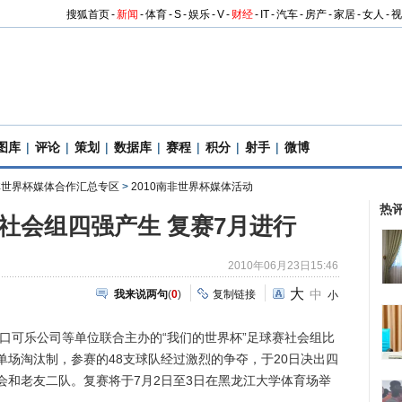
搜狐首页
-
新闻
-
体育
-
S
-
娱乐
-
V
-
财经
-
IT
-
汽车
-
房产
-
家居
-
女人
-
视
图库
|
评论
|
策划
|
数据库
|
赛程
|
积分
|
射手
|
微博
南非世界杯媒体合作汇总专区
>
2010南非世界杯媒体活动
热
”社会组四强产生 复赛7月进行
2010年06月23日15:46
大
中
我来说两句
(
0
)
复制链接
小
可乐公司等单位联合主办的“我们的世界杯”足球赛社会组比
场淘汰制，参赛的48支球队经过激烈的争夺，于20日决出四
会和老友二队。复赛将于7月2日至3日在黑龙江大学体育场举