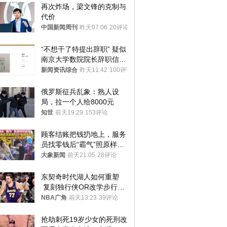
再次炸场，梁文锋的克制与
代价
中国新闻周刊
昨天07:06
20评论
“不想干了特提出辞职” 疑似
南京大学数院院长辞职信流
传 院方回应
新闻资讯综合
昨天11:42
100评论
俄罗斯征兵乱象：熟人设
局，拉一个人给8000元
知世
前天19:29
153评论
顾客结账把钱扔地上，服务
员找零钱后“霸气”照原样扔
回去
大象新闻
前天21:05
28评论
东契奇时代湖人如何重塑
 复刻独行侠OR改学步行
者？
NBA广角
前天13:23
39评论
抢劫刺死19岁少女的死刑改