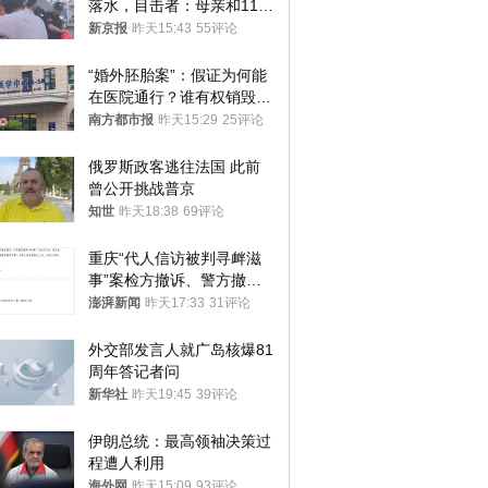
落水，目击者：母亲和11岁
儿子先后被打捞上岸
新京报
昨天15:43
55评论
“婚外胚胎案”：假证为何能
在医院通行？谁有权销毁胚
胎？
南方都市报
昨天15:29
25评论
俄罗斯政客逃往法国 此前
曾公开挑战普京
知世
昨天18:38
69评论
重庆“代人信访被判寻衅滋
事”案检方撤诉、警方撤
案，两被告人获国赔
澎湃新闻
昨天17:33
31评论
外交部发言人就广岛核爆81
周年答记者问
新华社
昨天19:45
39评论
伊朗总统：最高领袖决策过
程遭人利用
海外网
昨天15:09
93评论