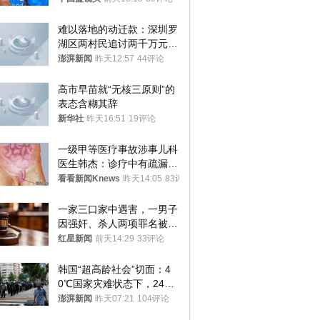
难以落地的动迁款：深圳罗
湖区两村民追讨两千万元动
迁款八年未果
澎湃新闻
昨天12:57
44评论
高市早苗就“无核三原则”的
表态含糊其辞
新华社
昨天16:51
19评论
一级甲等医疗事故涉事儿科
医生韩杰：诊疗中有疏漏，
我认错，但不能认罪
看看新闻Knews
昨天14:05
83评论
一家三口家中遇害，一男子
因强奸、杀人两项罪名被判
死缓 最高检介入后改判无
红星新闻
前天14:29
33评论
罪
韩国“超高龄社会”切面：4
0℃国家灾难状态下，2400
名首尔老人还在巷子里收废
澎湃新闻
昨天07:21
104评论
纸