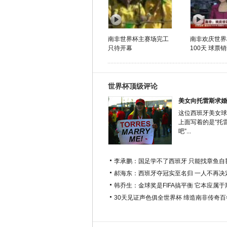
南非世界杯主赛场完工
南非欢庆世界
只待开幕
100天 球票
世界杯顶级评论
美女向托雷斯求婚
这位西班牙美女球
上面写着的是“托
吧”...
李承鹏：国足学不了西班牙 只能找章鱼自
郝海东：西班牙夺冠实至名归 一人不再决
韩乔生：金球奖是FIFA搞平衡 它本应属
30天见证声色俱全世界杯 缔造南非传奇