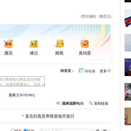
(责任编辑：魏贵玉)
撒花
难过
鄙视
臭鸡蛋
转发至：
白社会
更多
开
心
豆
网
瓣
[Ctrl+Enter]
我来说两句
(
0
)
复制链接
直击归真堂养熊基地开放日