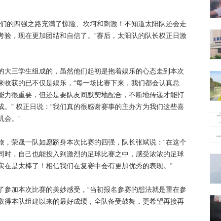
们的四强之路充满了惊险、坎坷和刺激！不知道太阳队还会走
考验，现在更加团结和自信了。”赛后，太阳队的队长权正日激
大三学生组成的，虽然他们起初是抱着娱乐的心态走到本次
来收获的已不仅是娱乐，“每一场比赛下来，我们都会认真总
能力很重要，但还是要队友间默契地配合，不断地传递才能打
。” 权正日说：“我们真的很感谢赛事的主办方为我们这些喜
机会。”
，荣晟一队如愿跻身本次比赛的四强，队长张斌说：“在这个
同时，自己也能投入到激烈的足球比赛之中，感受浓浓的足球
实在是太棒了！相信我们在复赛中会有更加优秀的表现。”
参加本次比赛的美妙感受，“当初报名参赛的想法就是重在参
取得本队组建以来的最好成绩，全队备受鼓舞，更希望再接再