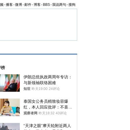
频
-
播客
-
微博
-
邮件
-
博客
-
BBS
-
我说两句
-
搜狗
评榜
伊朗总统执政两周年专访：
与新领袖联络困难
知世
昨天19:00
24评论
泰国女公务员精致妆容爆
红，本人回应批评：不喜欢
就别看
观察者网
昨天18:32
43评论
“天津之眼”摩天轮附近两人