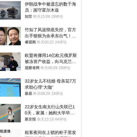
伊朗战争中被遗忘的数千海
员：困守霍尔木兹
知世
昨天15:06
29评论
竹知了风波彻底失控，官方
出手狠狠为余承东出气！雷
军果然没说错
睿观阁
昨天00:22
24评论
欧盟将挪用14亿欧元俄罗斯
被冻资产收益，向乌克兰提
供援助
观察者网
昨天08:09
29评论
32岁女儿不结婚 母亲花7万
求助心理“大咖”
极昼
昨天08:29
19评论
22岁女生南太行山失联已1
0天，家属：她刚大学毕业
想到山里旅行
新京报
前天23:18
64评论
租客夜间在上锁的柜子里发