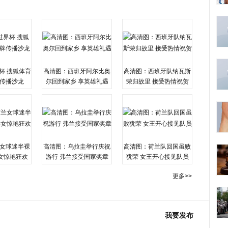
杯 搜狐体育
高清图：西班牙阿尔比奥
高清图：西班牙队纳瓦斯
传播沙龙
尔回到家乡 享英雄礼遇
荣归故里 接受热情祝贺
女球迷半裸
高清图：乌拉圭举行庆祝
高清图：荷兰队回国虽败
女惊艳狂欢
游行 弗兰接受国家奖章
犹荣 女王开心接见队员
更多>>
我要发布