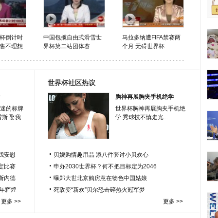
杯倒计时
中国包揽自由式滑雪世
马拉多纳遭FIFA禁赛两
销售不理想
界杯第二站团体赛
个月 无碍世界杯
世界杯社区热议
胸神再展胸夹手机绝学
迷的标牌
世界杯胸神再展胸夹手机绝
雷斯 娶我
学 秀球技不慎走光...
我安慰
贝嫂购情趣用品 添八件套讨小贝欢心
定比赛
申办2030世界杯？何不把目标定为2046
于斯内德
曝郑大世北京购房意在物色中国姑娘
百年辉煌
死敌变“新欢”贝尔恐击碎热火冠军梦
更多 >>
更多 >>