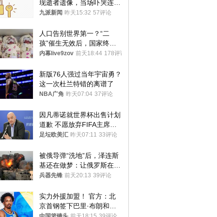
现逝者遗像，当场吓哭连夜
搬离，房东退还押金
九派新闻
昨天15:32
57评论
人口告别世界第一？“二
孩”催生无效后，国家终于
向住房出手了！
内幕live9zov
前天18:44
178评论
新版76人强过当年宇宙勇？
这一次杜兰特错的离谱了
NBA广角
昨天07:04
37评论
因凡蒂诺就世界杯出售计划
道歉 不愿放弃FIFA主席职
位
足坛欧美汇
昨天07:11
33评论
被俄导弹“洗地”后，泽连斯
基还在做梦：让俄罗斯在冬
季前求和？
兵器先锋
前天20:13
39评论
实力外援加盟！ 官方：北
京首钢签下巴里·布朗和桑
普森
中国篮镜头
前天18:15
39评论