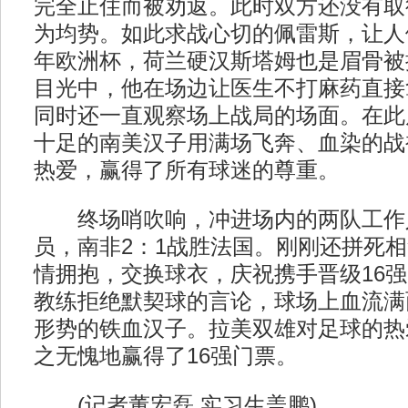
完全止住而被劝返。此时双方还没有取
为均势。如此求战心切的佩雷斯，让人们
年欧洲杯，荷兰硬汉斯塔姆也是眉骨被
目光中，他在场边让医生不打麻药直接
同时还一直观察场上战局的场面。在此
十足的南美汉子用满场飞奔、血染的战
热爱，赢得了所有球迷的尊重。
终场哨吹响，冲进场内的两队工作
员，南非2：1战胜法国。刚刚还拼死
情拥抱，交换球衣，庆祝携手晋级16
教练拒绝默契球的言论，球场上血流满
形势的铁血汉子。拉美双雄对足球的热
之无愧地赢得了16强门票。
(记者董宏磊 实习生盖鹏)