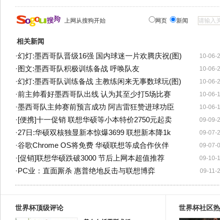
上网从搜狗开始
网页
新闻
相关新闻
·
幻灯:墨西哥队晋级16强 国内球迷一片欢腾庆祝(图)
10-06-
·
图文:墨西哥队积极训练备战 呼唤队友
10-06-
·
幻灯:墨西哥队训练备战 主教练闲来无事数球玩(图)
10-06-
·
前主帅看好墨西哥队出线 认为其至少打5场比赛
10-06-
·
墨西哥队主帅赛前预言成功 阿吉雷狂赞进球功臣
10-06-
·
[便携]十一促销 联想华硕等小本特价2750元起卖
09-09-
·
27日:华硕双核独显新本惊爆3699 联想新本降1k
09-07-
·
谷歌Chrome OS将免费 华硕联想等成合作伙伴
09-07-
·
[促销]联想华硕跌破3000 节后上网本超值推荐
09-10-
·
PC业：直面厮杀 惠普绝地反击与联想博弈
09-11-
世界杯顶级评论
世界杯社区热