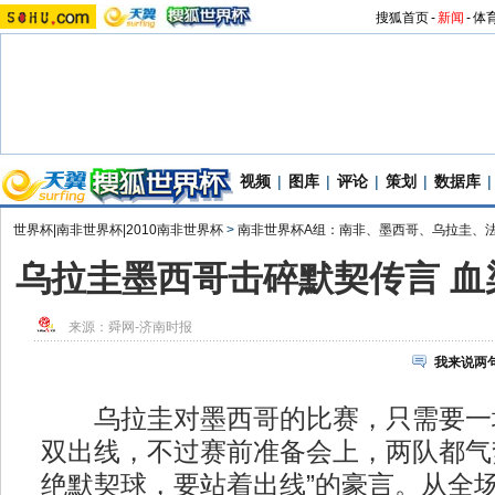
搜狐首页
-
新闻
-
体
视频
|
图库
|
评论
|
策划
|
数据库
|
世界杯|南非世界杯|2010南非世界杯
>
南非世界杯A组：南非、墨西哥、乌拉圭、
乌拉圭墨西哥击碎默契传言 血
来源：
舜网-济南时报
我来说两
乌拉圭对墨西哥的比赛，只需要一
双出线，不过赛前准备会上，两队都气
绝默契球，要站着出线”的豪言。从全