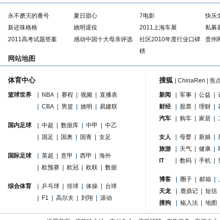
永不磨灭的番号
夏日甜心
7电影
快乐
新还珠格格
姚明退役
2011上海车展
私募
2011高考试题答案
感动中国十大母亲评选
社区2010年度行业口碑
贵州
榜
网站地图
体育中心
搜狐
|
ChinaRen
|
焦
篮球世界
|
NBA
|
赛程
|
视频
|
直播表
新闻
|
军事
|
公益
|
|
CBA
|
男篮
|
姚明
|
易建联
财经
|
股票
|
理财
|
汽车
|
购车
|
家居
|
国内足球
|
中超
|
数据库
|
中甲
|
中乙
|
国足
|
国奥
|
国青
|
女足
女人
|
母婴
|
新娘
|
旅游
|
天气
|
健康
|
国际足球
|
英超
|
意甲
|
西甲
|
海外
IT
|
数码
|
手机
|
|
欧预赛
|
欧冠
|
欧联
|
数据
博客
|
圈子
|
邮箱
|
综合体育
|
乒乓球
|
排球
|
体操
|
台球
天龙
|
鹿鼎记
|
短信
|
F1
|
高尔夫
|
刘翔
|
滚动
搜狗
|
输入法
|
地图