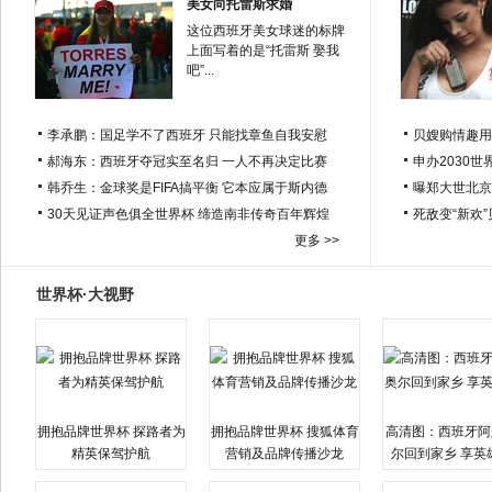
美女向托雷斯求婚
这位西班牙美女球迷的标牌
上面写着的是“托雷斯 娶我
吧”...
李承鹏：国足学不了西班牙 只能找章鱼自我安慰
贝嫂购情趣用
郝海东：西班牙夺冠实至名归 一人不再决定比赛
申办2030世
韩乔生：金球奖是FIFA搞平衡 它本应属于斯内德
曝郑大世北京
30天见证声色俱全世界杯 缔造南非传奇百年辉煌
死敌变“新欢
更多 >>
世界杯·大视野
拥抱品牌世界杯 探路者为
拥抱品牌世界杯 搜狐体育
高清图：西班牙阿
精英保驾护航
营销及品牌传播沙龙
尔回到家乡 享英