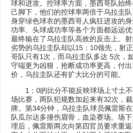
球和进攻。控球率方面，墨西哥队始终
己脚下，他们的控球率两倍于乌拉圭队
身穿绿色球衣的墨西哥人疯狂进攻的身
功率、头球成功率等各个方面都远远优
最终输在了乌拉圭队高效的反击上。射
劣势的乌拉圭队却以15：10领先，射
哥队只有1次，而乌拉圭队多达 5次，
守端更为凶狠，抢断成功率更高，付出
价，乌拉圭队还有扩大比分的可能。
1：0的比分不能反映球场上寸土不
场比赛，两队犯规数加起来有32次，裁
牌。第34分钟，乌拉圭队球员佩雷斯
队瓜尔达多撞伤眉骨，血染赛场。场下
理后，佩雷斯两次向第四官员要求重返