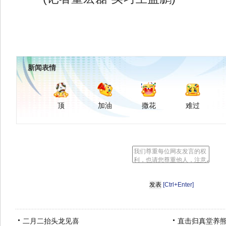
新闻表情
顶
加油
撒花
难过
[Ctrl+Enter]
二月二抬头龙见喜
直击归真堂养