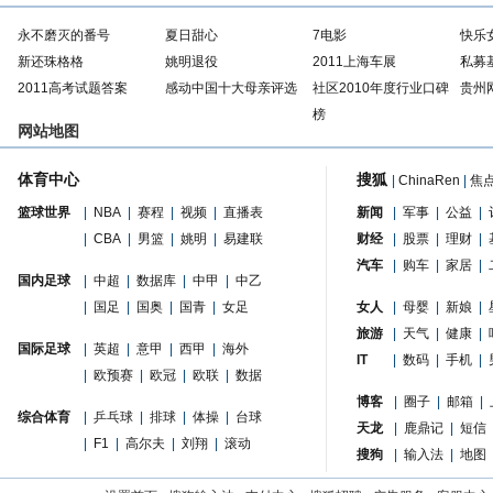
永不磨灭的番号
夏日甜心
7电影
快乐
新还珠格格
姚明退役
2011上海车展
私募
2011高考试题答案
感动中国十大母亲评选
社区2010年度行业口碑
贵州
榜
网站地图
体育中心
搜狐
|
ChinaRen
|
焦
篮球世界
|
NBA
|
赛程
|
视频
|
直播表
新闻
|
军事
|
公益
|
|
CBA
|
男篮
|
姚明
|
易建联
财经
|
股票
|
理财
|
汽车
|
购车
|
家居
|
国内足球
|
中超
|
数据库
|
中甲
|
中乙
|
国足
|
国奥
|
国青
|
女足
女人
|
母婴
|
新娘
|
旅游
|
天气
|
健康
|
国际足球
|
英超
|
意甲
|
西甲
|
海外
IT
|
数码
|
手机
|
|
欧预赛
|
欧冠
|
欧联
|
数据
博客
|
圈子
|
邮箱
|
综合体育
|
乒乓球
|
排球
|
体操
|
台球
天龙
|
鹿鼎记
|
短信
|
F1
|
高尔夫
|
刘翔
|
滚动
搜狗
|
输入法
|
地图