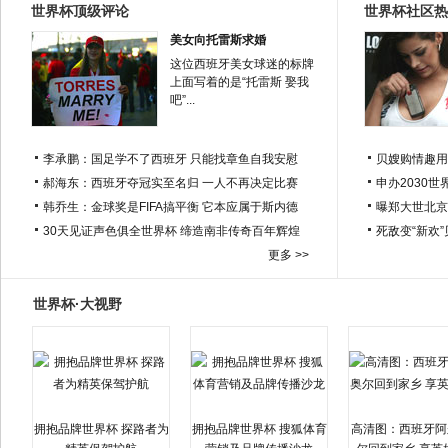
世界杯顶级评论
世界杯社区热
美女向托雷斯求婚
这位西班牙美女球迷的标牌
上面写着的是“托雷斯 娶我
吧”...
李承鹏：国足学不了西班牙 只能找章鱼自我安慰
贝嫂购情趣用
郝海东：西班牙夺冠实至名归 一人不再决定比赛
申办2030世
韩乔生：金球奖是FIFA搞平衡 它本应属于斯内德
曝郑大世北京
30天见证声色俱全世界杯 缔造南非传奇百年辉煌
死敌变“新欢
更多 >>
世界杯·大视野
拥抱品牌世界杯 探路者为
拥抱品牌世界杯 搜狐体育
高清图：西班牙阿