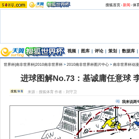
搜狐首页
-
新闻
-
体
视频
|
图库
|
评论
|
策划
|
数据库
|
世界杯|南非世界杯|2010南非世界杯
>
2010南非世界杯图片中心
>
南非世界杯动漫
进球图解No.73：基诚庸任意球
来源：
搜狐体育
作者：刘守卫
我来说两