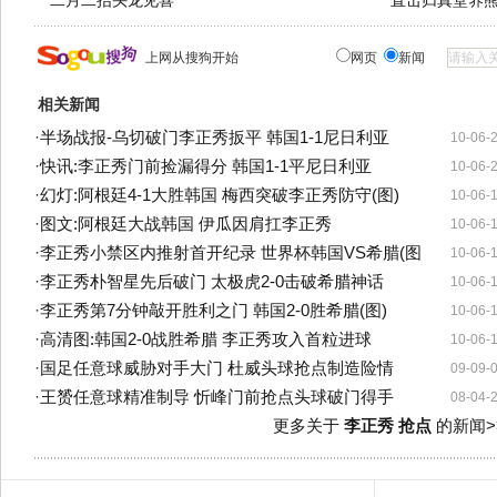
二月二抬头龙见喜
直击归真堂养
上网从搜狗开始
网页
新闻
相关新闻
·
半场战报-乌切破门李正秀扳平 韩国1-1尼日利亚
10-06-
·
快讯:李正秀门前捡漏得分 韩国1-1平尼日利亚
10-06-
·
幻灯:阿根廷4-1大胜韩国 梅西突破李正秀防守(图)
10-06-
·
图文:阿根廷大战韩国 伊瓜因肩扛李正秀
10-06-
·
李正秀小禁区内推射首开纪录 世界杯韩国VS希腊(图
10-06-
·
李正秀朴智星先后破门 太极虎2-0击破希腊神话
10-06-
·
李正秀第7分钟敲开胜利之门 韩国2-0胜希腊(图)
10-06-
·
高清图:韩国2-0战胜希腊 李正秀攻入首粒进球
10-06-
·
国足任意球威胁对手大门 杜威头球抢点制造险情
09-09-
·
王赟任意球精准制导 忻峰门前抢点头球破门得手
08-04-
更多关于
李正秀 抢点
的新闻>