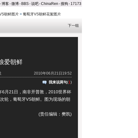
-
博客
-
微博
-
BBS
-
说吧
-
ChinaRen
-
搜狗
-
17173
VS朝鲜图片
>
葡萄牙VS朝鲜花絮图片
下一组
娘爱朝鲜
社
2010年06月21日19:52
我来说两句
(
1
)
6月21日，南非开普敦，2010世界杯
组次轮，葡萄牙VS朝鲜。图为现场的朝
(责任编辑：樊凯)