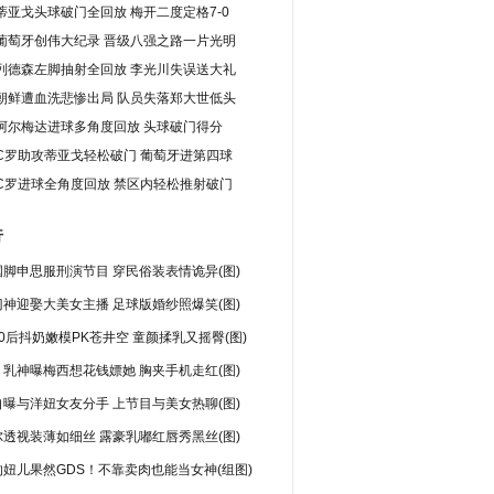
蒂亚戈头球破门全回放 梅开二度定格7-0
葡萄牙创伟大纪录 晋级八强之路一片光明
列德森左脚抽射全回放 李光川失误送大礼
朝鲜遭血洗悲惨出局 队员失落郑大世低头
阿尔梅达进球多角度回放 头球破门得分
C罗助攻蒂亚戈轻松破门 葡萄牙进第四球
C罗进球全角度回放 禁区内轻松推射破门
行
脚申思服刑演节目 穿民俗装表情诡异(图)
神迎娶大美女主播 足球版婚纱照爆笑(图)
0后抖奶嫩模PK苍井空 童颜揉乳又摇臀(图)
乳神曝梅西想花钱嫖她 胸夹手机走红(图)
曝与洋妞女友分手 上节目与美女热聊(图)
透视装薄如细丝 露豪乳嘟红唇秀黑丝(图)
妞儿果然GDS！不靠卖肉也能当女神(组图)