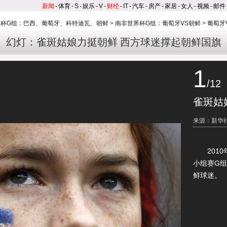
新闻
-
体育
-
S
-
娱乐
-
V
-
财经
-
IT
-
汽车
-
房产
-
家居
-
女人
-
视频
-
邮件
界杯G组：巴西、葡萄牙、科特迪瓦、朝鲜
>
南非世界杯G组：葡萄牙VS朝鲜
>
葡萄牙
幻灯：雀斑姑娘力挺朝鲜 西方球迷撑起朝鲜国旗
1
/12
雀斑姑
来源：新华
2010年
小组赛G
鲜球迷。