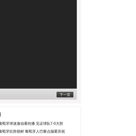
下一页
图
葡萄牙球迷激动看转播 见证球队7-0大胜
葡萄牙狂胜朝鲜 葡萄牙人巴黎点烟雾庆祝