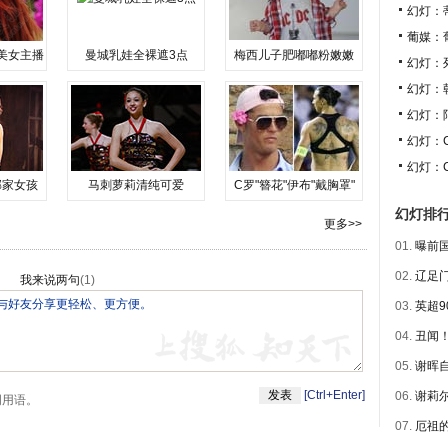
幻灯：
葡媒：
美女主播
曼城乳娃全裸遮3点
梅西儿子肥嘟嘟粉嫩嫩
幻灯：
幻灯：
幻灯：
幻灯：
幻灯：
邻家女孩
马刺萝莉清纯可爱
C罗"簪花"伊布"戴胸罩"
幻灯排
更多>>
01.
曝前国
02.
辽足门
我来说两句
(
1
)
03.
英超9
04.
丑闻！
05.
谢晖自
[Ctrl+Enter]
06.
谢莉尔
明用语。
07.
厄祖的