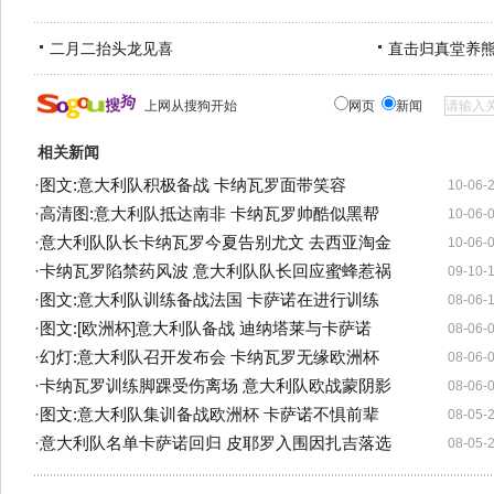
二月二抬头龙见喜
直击归真堂养
上网从搜狗开始
网页
新闻
相关新闻
·
图文:意大利队积极备战 卡纳瓦罗面带笑容
10-06-
·
高清图:意大利队抵达南非 卡纳瓦罗帅酷似黑帮
10-06-
·
意大利队队长卡纳瓦罗今夏告别尤文 去西亚淘金
10-06-
·
卡纳瓦罗陷禁药风波 意大利队队长回应蜜蜂惹祸
09-10-
·
图文:意大利队训练备战法国 卡萨诺在进行训练
08-06-
·
图文:[欧洲杯]意大利队备战 迪纳塔莱与卡萨诺
08-06-
·
幻灯:意大利队召开发布会 卡纳瓦罗无缘欧洲杯
08-06-
·
卡纳瓦罗训练脚踝受伤离场 意大利队欧战蒙阴影
08-06-
·
图文:意大利队集训备战欧洲杯 卡萨诺不惧前辈
08-05-
·
意大利队名单卡萨诺回归 皮耶罗入围因扎吉落选
08-05-