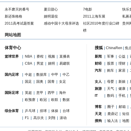
永不磨灭的番号
夏日甜心
7电影
快乐
新还珠格格
姚明退役
2011上海车展
私募
2011高考试题答案
感动中国十大母亲评选
社区2010年度行业口碑
贵州
榜
网站地图
体育中心
搜狐
|
ChinaRen
|
焦
篮球世界
|
NBA
|
赛程
|
视频
|
直播表
新闻
|
军事
|
公益
|
|
CBA
|
男篮
|
姚明
|
易建联
财经
|
股票
|
理财
|
汽车
|
购车
|
家居
|
国内足球
|
中超
|
数据库
|
中甲
|
中乙
|
国足
|
国奥
|
国青
|
女足
女人
|
母婴
|
新娘
|
旅游
|
天气
|
健康
|
国际足球
|
英超
|
意甲
|
西甲
|
海外
IT
|
数码
|
手机
|
|
欧预赛
|
欧冠
|
欧联
|
数据
博客
|
圈子
|
邮箱
|
综合体育
|
乒乓球
|
排球
|
体操
|
台球
天龙
|
鹿鼎记
|
短信
|
F1
|
高尔夫
|
刘翔
|
滚动
搜狗
|
输入法
|
地图