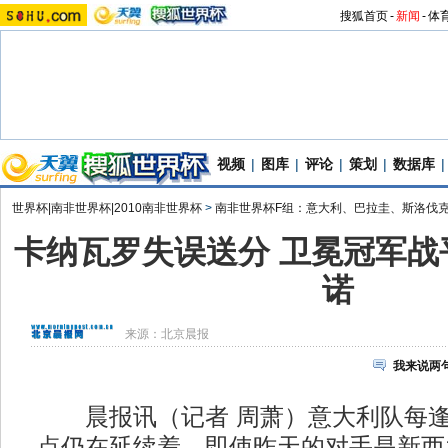
搜狐首页
-
新闻
-
体
视频
|
图库
|
评论
|
策划
|
数据库
|
世界杯|南非世界杯|2010南非世界杯
>
南非世界杯F组：意大利、巴拉圭、斯洛伐
卡纳瓦罗失误送分 卫冕冠军战
诺
来源：
北京晨报
我来说两
晨报讯（记者 周萧）意大利队每逢大
点仍在延续着，即使昨天的对手是新西