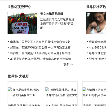
世界杯顶级评论
世界杯社区热
美女向托雷斯求婚
这位西班牙美女球迷的标牌
上面写着的是“托雷斯 娶我
吧”...
李承鹏：国足学不了西班牙 只能找章鱼自我安慰
贝嫂购情趣用
郝海东：西班牙夺冠实至名归 一人不再决定比赛
申办2030世
韩乔生：金球奖是FIFA搞平衡 它本应属于斯内德
曝郑大世北京
30天见证声色俱全世界杯 缔造南非传奇百年辉煌
死敌变“新欢
更多 >>
世界杯·大视野
拥抱品牌世界杯 探路者为
拥抱品牌世界杯 搜狐体育
高清图：西班牙阿