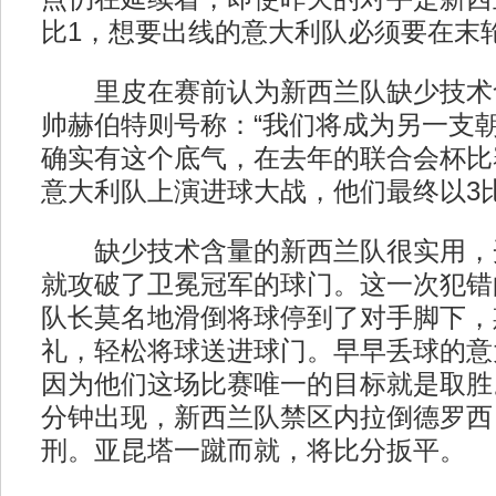
比1，想要出线的意大利队必须要在末
里皮在赛前认为新西兰队缺少技术
帅赫伯特则号称：“我们将成为另一支朝
确实有这个底气，在去年的联合会杯比
意大利队上演进球大战，他们最终以3
缺少技术含量的新西兰队很实用，开
就攻破了卫冕冠军的球门。这一次犯错
队长莫名地滑倒将球停到了对手脚下，
礼，轻松将球送进球门。早早丢球的意
因为他们这场比赛唯一的目标就是取胜
分钟出现，新西兰队禁区内拉倒德罗西
刑。亚昆塔一蹴而就，将比分扳平。