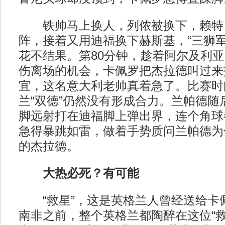
铁帅马上换人，列侬被换下，赖特·
阵，接着又用迪福换下赫斯基，“三狮军
花不结果。第80分钟，趁着阿尔及利
伤离场的机会，卡佩罗把杰拉德叫过来
宜，这名意大利老帅真着急了。比赛时
兰“双德”仍然没有形成合力。兰帕德随
脚远射打在迪福脚上弹出界，连个角球
急得暴跳如雷，做着手势质问兰帕德为
的杰拉德。
大热必死？有可能
“救星”，这是英格兰人曾经送给卡
南非之前，整个英格兰都陶醉在这位“救