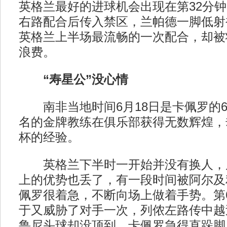
英格兰最好的进球机会出现在第32分
右路配合后传入禁区，兰帕德一脚低射
英格兰上半场最流畅的一次配合，却被
浪费。
“寿星公”没心情
南非当地时间6月18日是卡佩罗的6
名的金牌教练在俱乐部获得无数辉煌，
杯的经验。
英格兰下半时一开始并没有换人，
上的优势也丢了，有一段时间被阿尔及
佩罗很着急，不断向场上做着手势。第
于又威胁了对手一次，列侬左路传中越
鲁尼头球却没顶到，卡佩罗急得直跺脚