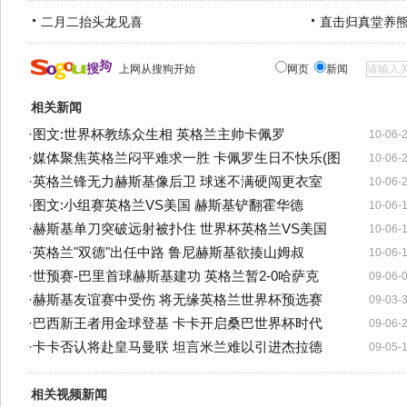
二月二抬头龙见喜
直击归真堂养
上网从搜狗开始
网页
新闻
相关新闻
·
图文:世界杯教练众生相 英格兰主帅卡佩罗
10-06-
·
媒体聚焦英格兰闷平难求一胜 卡佩罗生日不快乐(图
10-06-
·
英格兰锋无力赫斯基像后卫 球迷不满硬闯更衣室
10-06-
·
图文:小组赛英格兰VS美国 赫斯基铲翻霍华德
10-06-
·
赫斯基单刀突破远射被扑住 世界杯英格兰VS美国
10-06-
·
英格兰"双德"出任中路 鲁尼赫斯基欲揍山姆叔
10-06-
·
世预赛-巴里首球赫斯基建功 英格兰暂2-0哈萨克
09-06-
·
赫斯基友谊赛中受伤 将无缘英格兰世界杯预选赛
09-03-
·
巴西新王者用金球登基 卡卡开启桑巴世界杯时代
09-06-
·
卡卡否认将赴皇马曼联 坦言米兰难以引进杰拉德
09-05-
相关视频新闻