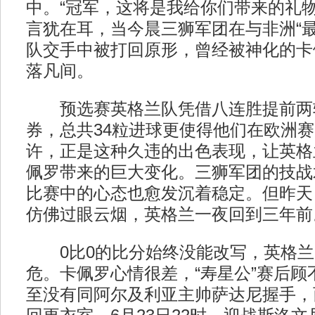
中。“冠军，这将是我给你们带来的礼物
言犹在耳，当今晨三狮军团在与非洲“最
队交手中被打回原形，曾经被神化的卡
落凡间。
预选赛英格兰队凭借八连胜提前两
券，总共34粒进球更使得他们在欧洲
许，正是这种久违的出色表现，让英格
佩罗带来的巨大变化。三狮军团的技战
比赛中的心态也愈发沉着稳定。但昨天
仿佛过眼云烟，英格兰一夜回到三年前
0比0的比分始终没能改写，英格兰
危。卡佩罗心情很差，“寿星公”赛后顾
至没有同阿尔及利亚主帅萨达尼握手，