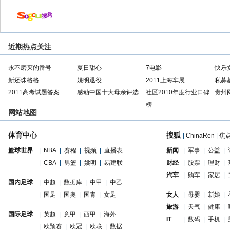
近期热点关注
永不磨灭的番号
夏日甜心
7电影
快乐
新还珠格格
姚明退役
2011上海车展
私募
2011高考试题答案
感动中国十大母亲评选
社区2010年度行业口碑
贵州
榜
网站地图
体育中心
搜狐
|
ChinaRen
|
焦
篮球世界
|
NBA
|
赛程
|
视频
|
直播表
新闻
|
军事
|
公益
|
|
CBA
|
男篮
|
姚明
|
易建联
财经
|
股票
|
理财
|
汽车
|
购车
|
家居
|
国内足球
|
中超
|
数据库
|
中甲
|
中乙
|
国足
|
国奥
|
国青
|
女足
女人
|
母婴
|
新娘
|
旅游
|
天气
|
健康
|
国际足球
|
英超
|
意甲
|
西甲
|
海外
IT
|
数码
|
手机
|
|
欧预赛
|
欧冠
|
欧联
|
数据