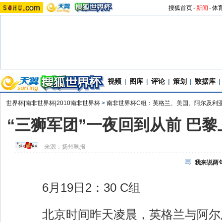
搜狐首页
-
新闻
-
体
视频
|
图库
|
评论
|
策划
|
数据库
|
世界杯|南非世界杯|2010南非世界杯
>
南非世界杯C组：英格兰、美国、阿尔及利
“三狮军团”一夜回到从前 巴
来源：
扬州晚报
我来说两
6月19日2：30 C组
北京时间昨天凌晨，英格兰与阿尔