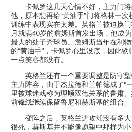
卡佩罗这几天心情不好，主力门将
他，原本想再给“黄油手”门将格林一次
训练中表现实在太差。英格兰被迫换门
月就满40岁的詹姆斯首发出场，他成
最大的处子秀球员。詹姆斯当年在利物
的“黄油手”，卡佩罗心里没底，因此铁
一点笑容都没有。
英格兰还有一个重要调整是防守型
主力阵容，由于杰拉德和兰帕德成了“一
里被球迷戏称为理顺双德关系的鲁肃。
前锋线继续保留鲁尼和赫斯基的组合。
变阵之后，英格兰进攻却没有多大
很死，赫斯基并不能像愿望中那样为小