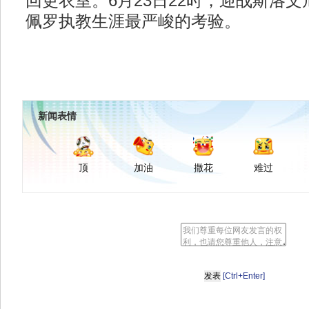
回更衣室。6月23日22时，迎战斯洛
佩罗执教生涯最严峻的考验。
新闻表情
顶
加油
撒花
难过
[Ctrl+Enter]