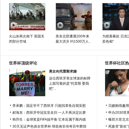
火山灰再次南下 英国关
美东北部遭遇200年来
为慈善募款 贝克
闭部分空域
最大洪灾 约1500万人..
卖色相"
世界杯顶级评论
世界杯社区热
美女向托雷斯求婚
这位西班牙美女球迷的标牌
上面写着的是“托雷斯 娶我
吧”...
李承鹏：国足学不了西班牙 只能找章鱼自我安慰
贝嫂购情趣用
郝海东：西班牙夺冠实至名归 一人不再决定比赛
申办2030世
韩乔生：金球奖是FIFA搞平衡 它本应属于斯内德
曝郑大世北京
30天见证声色俱全世界杯 缔造南非传奇百年辉煌
死敌变“新欢