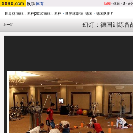
新闻
-
体育
-
S
-
娱
世界杯|南非世界杯|2010南非世界杯
>
世界杯豪强--德国
>
德国队图片
幻灯：德国训练备
上一组