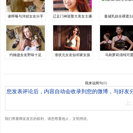
谢晖曝与洋妞女友分手
辽足门神迎娶大美女主播
曼城乳娃全裸遮3
约翰逊女友野味十足
准状元女友似邻家女孩
马刺萝莉清纯可
我来说两句
(
0
)
我们尊重网友发言的权利，请您尊重他人，文明用语。