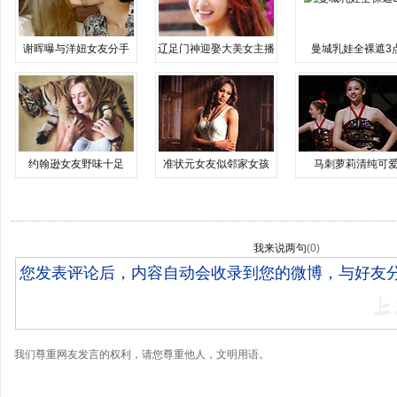
谢晖曝与洋妞女友分手
辽足门神迎娶大美女主播
曼城乳娃全裸遮3
约翰逊女友野味十足
准状元女友似邻家女孩
马刺萝莉清纯可
我来说两句
(
0
)
我们尊重网友发言的权利，请您尊重他人，文明用语。