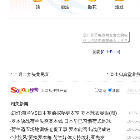
顶
加油
撒花
难过
[Ctrl+Enter]
二月二抬头龙见喜
直击归真堂养
上网从搜狗开始
网页
新闻
相关新闻
·
幻灯:荷兰VS日本赛前探秘更衣室 罗本球衣显眼(图)
10-06-
·
罗本缺战荷兰失突袭本钱 日本早已习惯荷式足球
10-06-
·
荷兰适应场地训练仓促了事 罗本能否出战仍成迷
10-06-
·
"小旋风"要接罗本枪 荷兰媒体支持埃利亚先发
10-06-