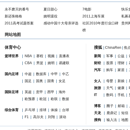
永不磨灭的番号
夏日甜心
7电影
快乐
新还珠格格
姚明退役
2011上海车展
私募
2011高考试题答案
感动中国十大母亲评选
社区2010年度行业口碑
贵州
榜
网站地图
体育中心
搜狐
|
ChinaRen
|
焦
篮球世界
|
NBA
|
赛程
|
视频
|
直播表
新闻
|
军事
|
公益
|
|
CBA
|
男篮
|
姚明
|
易建联
财经
|
股票
|
理财
|
汽车
|
购车
|
家居
|
国内足球
|
中超
|
数据库
|
中甲
|
中乙
|
国足
|
国奥
|
国青
|
女足
女人
|
母婴
|
新娘
|
旅游
|
天气
|
健康
|
国际足球
|
英超
|
意甲
|
西甲
|
海外
IT
|
数码
|
手机
|
|
欧预赛
|
欧冠
|
欧联
|
数据
博客
|
圈子
|
邮箱
|
综合体育
|
乒乓球
|
排球
|
体操
|
台球
天龙
|
鹿鼎记
|
短信
|
F1
|
高尔夫
|
刘翔
|
滚动
搜狗
|
输入法
|
地图