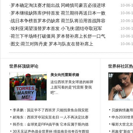
·
罗本确定淘汰赛才能出战 冈崎慎司豪言必须进球
10-06-
·
罗本继续缺阵库伊特首发 荷兰期待再送日本一败
10-06-
·
战日本争榜首罗本仍缺席 荷兰队将沿用首战阵容
10-06-
·
埃利亚渴望顶替罗本首发 小飞侠:团结夺取冠军
10-06-
·
荷兰下半场终打破僵局 罗本替补席上长舒一口气
10-06-
·
图文:荷兰对阵丹麦 罗本与队友在替补席上
10-06-
世界杯顶级评论
世界杯社区热
美女向托雷斯求婚
这位西班牙美女球迷的标牌
上面写着的是“托雷斯 娶我
吧”...
李承鹏：国足学不了西班牙 只能找章鱼自我安慰
贝嫂购情趣用
郝海东：西班牙夺冠实至名归 一人不再决定比赛
申办2030世
韩乔生：金球奖是FIFA搞平衡 它本应属于斯内德
曝郑大世北京
30天见证声色俱全世界杯 缔造南非传奇百年辉煌
死敌变“新欢