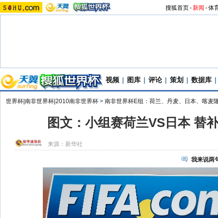
搜狐首页
-
新闻
-
体
视频
|
图库
|
评论
|
策划
|
数据库
|
世界杯|南非世界杯|2010南非世界杯
>
南非世界杯E组：荷兰、丹麦、日本、喀麦
图文：小组赛荷兰VS日本 替
来源：
新华社
我来说两