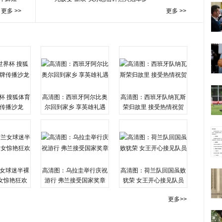
更多 >>
更多 >>
杯 搜狐体育
高清图：西班牙阿尔比奥
高清图：西班牙队纳瓦斯
传播沙龙
尔回到家乡 享英雄礼遇
荣归故里 接受热情祝贺
女球迷半裸
高清图：乌拉圭举行庆祝
高清图：荷兰队回国虽败
女惊艳狂欢
游行 弗兰接受国家奖章
犹荣 女王开心接见队员
更多>>