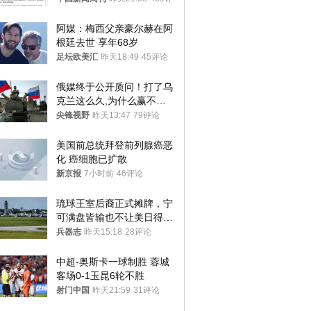
阿媒：梅西父亲豪尔赫在阿
根廷去世 享年68岁
足坛欧美汇
昨天18:49
45评论
俄媒终于公开质问！打了乌
克兰这么久,为什么赢不了?
答案令人沉默
尖锋视野
昨天13:47
79评论
美国前总统拜登前列腺癌恶
化 癌细胞已扩散
新京报
7小时前
46评论
琉球王室后裔正式摊牌，宁
可满盘皆输也不让美日得
逞，中国成关键
兵器志
昨天15:18
28评论
中超-奥斯卡一球制胜 蓉城
客场0-1玉昆6轮不胜
射门中国
昨天21:59
31评论