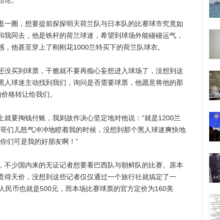
结论。
一圈，想要提前探探明天荷兰队与日本队的比赛球市究竟如
和我同去，他是铁杆的荷兰球迷，希望到球场外能碰碰运气，
，他甚至穿上了刚刚花1000兰特买下的荷兰队球衣。
没买到球票，干脆就不要再痴心妄想进入球场了，没想到这
黑人球迷主动找到我们，询问是否需要球票，他愿意将他的那
特的价格转让给我们。
要掏钱付账，我则故作决心坚定地对他说：“就是1200兰
的哥们儿怒气冲冲地瞪着我的时候，没想到那个黑人球迷爽快地
你们可是我的好朋友啊！”
不少国内来的无证记者想要看巴西队与朝鲜队的比赛。原本
贵得天价，没想到这些记者仅仅通过一个旅行社就搞定了一
人民币也就是500元，而本场比赛球票的官方定价为160美