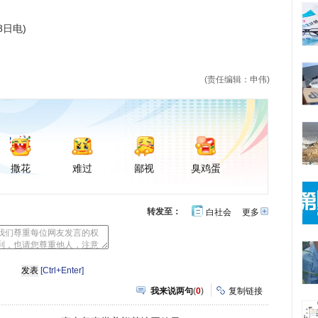
日电)
(责任编辑：申伟)
撒花
难过
鄙视
臭鸡蛋
转发至：
白社会
更多
开
心
豆
网
瓣
[Ctrl+Enter]
我来说两句
(
0
)
复制链接