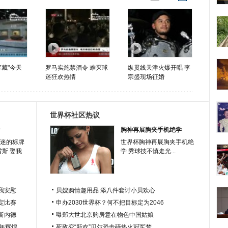
宝藏"今天
罗马实施禁酒令 难灭球
纵贯线天津火爆开唱 李
迷狂欢热情
宗盛现场征婚
世界杯社区热议
胸神再展胸夹手机绝学
迷的标牌
世界杯胸神再展胸夹手机绝
雷斯 娶我
学 秀球技不慎走光...
我安慰
贝嫂购情趣用品 添八件套讨小贝欢心
定比赛
申办2030世界杯？何不把目标定为2046
于斯内德
曝郑大世北京购房意在物色中国姑娘
百年辉煌
死敌变“新欢”贝尔恐击碎热火冠军梦