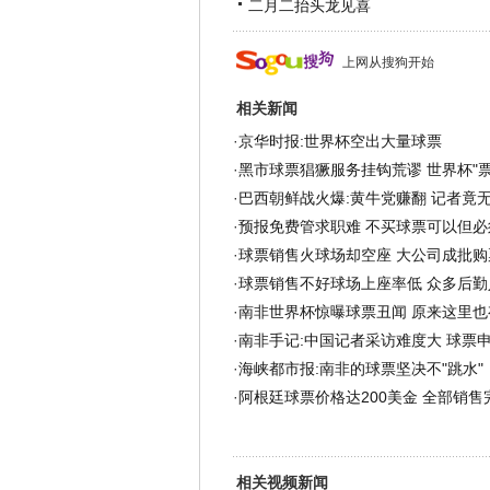
二月二抬头龙见喜
上网从搜狗开始
相关新闻
·
京华时报:世界杯空出大量球票
·
黑市球票猖獗服务挂钩荒谬 世界杯"票
·
巴西朝鲜战火爆:黄牛党赚翻 记者竟
·
预报免费管求职难 不买球票可以但必
·
球票销售火球场却空座 大公司成批购
·
球票销售不好球场上座率低 众多后勤
·
南非世界杯惊曝球票丑闻 原来这里也
·
南非手记:中国记者采访难度大 球票
·
海峡都市报:南非的球票坚决不"跳水"
·
阿根廷球票价格达200美金 全部销售
相关视频新闻