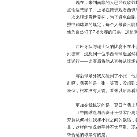
现在，来到南非的人已经欢欣鼓舞
点命运悲惨了。上场在德班观看西班
一次来现场看世界杯，为了避免白跑
照申购球票的规定，每个人最多只能
他为自己订了7场比赛的门票，加起来
西班牙队与瑞士队的比赛不在小张
到德班，没想到一位墨西哥球迷居然将
场送行——比赛后将他从直接从球场
赛后球场外我又碰到了小张，他则
乱啊，我买的是一张一等票，没想到
座位，根本没有人管。看来以后再看
更加令我惊讶的是，翌日当我上网浏
——《中国球迷与西班牙王储零距离
究竟从何得知我和小张之间的谈话，
非，这样的情况似乎并不太严重。现
钱合适的球票有的是。