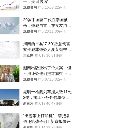
一，美日居后”
观察者网
昨天15:53
22评论
20岁中国富二代在泰国被
杀，嫌犯自首：在女友浴室
看到他
观察者网
昨天23:11
36评论
河南西平县“7·30”故意伤害
案件犯罪嫌疑人夏某钢被抓
获
大众网
昨天18:36
81评论
越南出版业出了个大案，但
不用怀疑他们把红旗扛下去
的决心
观察者网
昨天07:15
32评论
昆明一检测列车撞人致11死
2伤，施工业务外包单位被
罚1.5万元，国铁昆明局被
新黄河
昨天19:46
47评论
罚300万元
“出游带上打印机”，请把暑
假还给孩子们 | 新京报快评
新京报
昨天14:29
78评论