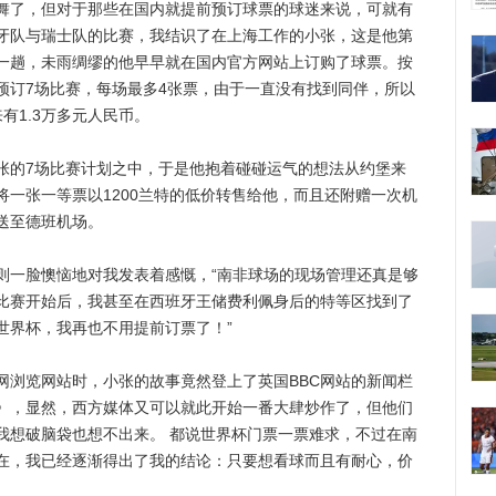
了，但对于那些在国内就提前预订球票的球迷来说，可就有
牙队与瑞士队的比赛，我结识了在上海工作的小张，这是他第
一趟，未雨绸缪的他早早就在国内官方网站上订购了球票。按
预订7场比赛，每场最多4张票，由于一直没有找到同伴，所以
有1.3万多元人民币。
的7场比赛计划之中，于是他抱着碰碰运气的想法从约堡来
一张一等票以1200兰特的低价转售给他，而且还附赠一次机
送至德班机场。
一脸懊恼地对我发表着感慨，“南非球场的现场管理还真是够
比赛开始后，我甚至在西班牙王储费利佩身后的特等区找到了
世界杯，我再也不用提前订票了！”
览网站时，小张的故事竟然登上了英国BBC网站的新闻栏
》，显然，西方媒体又可以就此开始一番大肆炒作了，但他们
我想破脑袋也想不出来。 都说世界杯门票一票难求，不过在南
在，我已经逐渐得出了我的结论：只要想看球而且有耐心，价