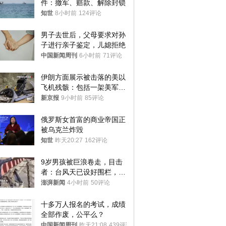
件：撤军、赔款、解除封锁
知世
8小时前
124评论
男子去世后，父母要求对孙
子进行亲子鉴定，儿媳拒绝
中国新闻周刊
6小时前
71评论
伊朗方面展示被击落的美以
飞机残骸：包括一架美军F-
15战斗机残骸以及多架无人
新京报
9小时前
85评论
机等
俄罗斯女首富的商业帝国正
被乌克兰炸毁
知世
昨天20:27
162评论
9岁男孩被巨浪卷走，目击
者：台风天已设好围栏，一
家四口翻入时保安曾喊话劝
澎湃新闻
4小时前
50评论
阻
十多万人报名的考试，成绩
全部作废，公平么？
中国新闻周刊
昨天21:08
439评论