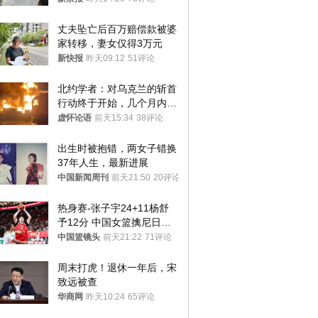
丈夫坠亡后百万赔偿款被婆
家转移，妻女仅得3万元
新快报
昨天09:12
51评论
北约学者：对乌克兰的斩首
行动终于开始，几个月内乌
将投降
虚怀论语
前天15:34
38评论
出生时被抱错，两女子错换
37年人生，最新进展
中国新闻周刊
前天21:50
20评论
热身赛-张子宇24+11杨舒
予12分 中国女篮擒尼日利
亚
中国篮镜头
前天21:22
71评论
周末打虎！退休一年后，宋
致远被查
华商网
昨天10:24
65评论