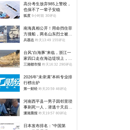
高分考生放弃985上警校，
也保不了一辈子安稳
狐度
9小时前
30评论
南海真相公开！用命挡住菲
方撞船，两名山东烈士被授
武警最高荣誉
兵器志
昨天13:49
155评论
台风“白海豚”来临，浙江一
家四口走在海边堤坝上，其
中9岁男孩被巨浪卷入海
三湘都市报
昨天16:32
290评论
中，搜救仍在进行
2026年“未录满”本科专业排
行榜出炉
第一财经
昨天20:59
46评论
河南西平县一男子因邻里琐
事刺死一人，潜逃十天后在
十多公里外一片玉米地里落
潇湘晨报
昨天19:57
80评论
网
日本发布排名：“中国第