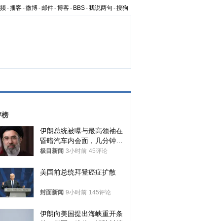
频
-
播客
-
微博
-
邮件
-
博客
-
BBS
-
我说两句
-
搜狗
评榜
伊朗总统被曝与最高领袖在
昏暗汽车内会面，几分钟里
只能靠声音交谈难辨真假
极目新闻
3小时前
45评论
美国前总统拜登癌症扩散
封面新闻
9小时前
145评论
伊朗向美国提出海峡重开条