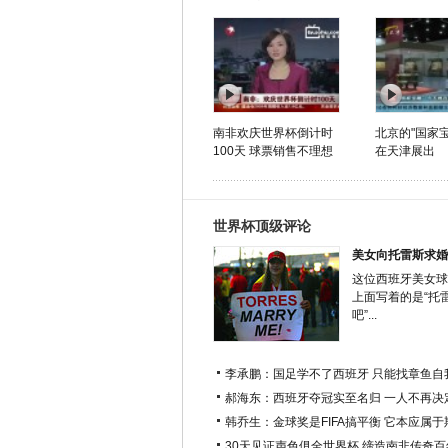
南非欢庆世界杯倒计时
北京的"国家
100天 球票销售不理想
在天津展出
世界杯顶级评论
美女向托雷斯求婚
这位西班牙美女球
上面写着的是“托
吧”...
李承鹏：国足学不了西班牙 只能找章鱼自
郝海东：西班牙夺冠实至名归 一人不再决
韩乔生：金球奖是FIFA搞平衡 它本应属
30天见证声色俱全世界杯 缔造南非传奇