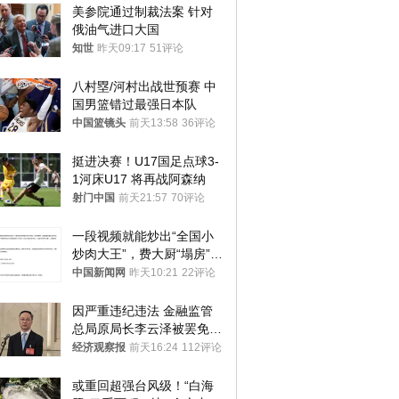
美参院通过制裁法案 针对
俄油气进口大国
知世
昨天09:17
51评论
八村塁/河村出战世预赛 中
国男篮错过最强日本队
中国篮镜头
前天13:58
36评论
挺进决赛！U17国足点球3-
1河床U17 将再战阿森纳
射门中国
前天21:57
70评论
一段视频就能炒出“全国小
炒肉大王”，费大厨“塌房”了
吗？
中国新闻网
昨天10:21
22评论
因严重违纪违法 金融监管
总局原局长李云泽被罢免全
国人大代表
经济观察报
前天16:24
112评论
或重回超强台风级！“白海