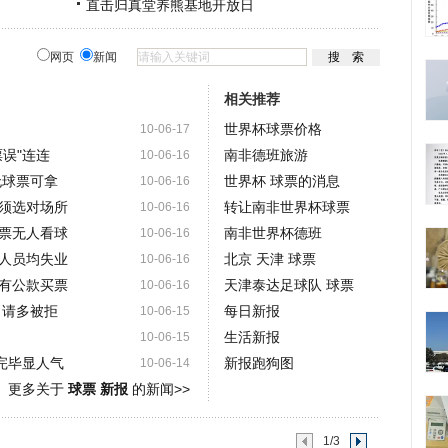
直击归真堂养熊基地开放日
网页
新闻
相关推荐
世界杯球票价格
10-06-17
误"连连
南非德班旅游
10-06-16
无球票可拿
世界杯 球票的消息
10-06-16
须选对场所
转让南非世界杯球票
10-06-16
票无人看球
南非世界杯德班
10-06-16
人员均失业
北京 天津 球票
10-06-16
有公款买票
天津泰达足球队 球票
10-06-16
申请多被拒
每日新报
10-06-15
生活新报
10-06-15
完毕显人气
新报跑狗图
10-06-14
更多关于
球票 新报
的新闻>>
1/3