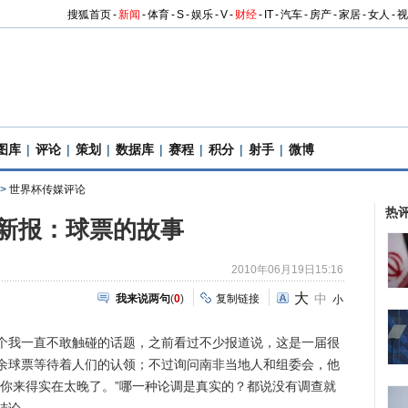
搜狐首页
-
新闻
-
体育
-
S
-
娱乐
-
V
-
财经
-
IT
-
汽车
-
房产
-
家居
-
女人
-
视
图库
|
评论
|
策划
|
数据库
|
赛程
|
积分
|
射手
|
微博
>
世界杯传媒评论
热
新报：球票的故事
2010年06月19日15:16
大
中
我来说两句
(
0
)
复制链接
小
我一直不敢触碰的话题，之前看过不少报道说，这是一届很
余球票等待着人们的认领；不过询问南非当地人和组委会，他
，你来得实在太晚了。”哪一种论调是真实的？都说没有调查就