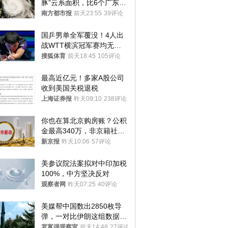
豚”云系面积，比6个广东还
大！深圳官方：注意这件事
南方都市报
前天23:55
39评论
国乒男单全军覆没！4人出
战WTT横滨冠军赛均无缘
八强
搜狐体育
前天18:45
105评论
最高近亿元！多家A股公司
收到美国关税退税
上海证券报
昨天09:10
238评论
你也在算北京购房账？公积
金最高340万，非京籍社保
1年
新京报
昨天10:06
57评论
美参议院法案拟对中印加税
100%，中方坚决反对
观察者网
昨天07:25
40评论
美媒帮中国数出2850枚导
弹，一对比伊朗这组数据，
发现出大事了
罗富强观察室
前天14:48
27评论