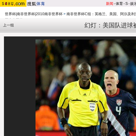
新闻
-
体育
-
S
-
娱
世界杯|南非世界杯|2010南非世界杯
>
南非世界杯C组：英格兰、美国、阿尔及利
国赛事图片
幻灯：美国队进球
上一组