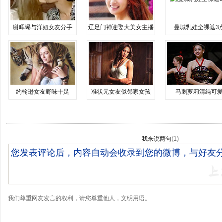
谢晖曝与洋妞女友分手
辽足门神迎娶大美女主播
曼城乳娃全裸遮3
约翰逊女友野味十足
准状元女友似邻家女孩
马刺萝莉清纯可
我来说两句
(
1
)
我们尊重网友发言的权利，请您尊重他人，文明用语。