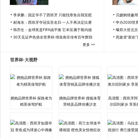
李承鹏：国足学不了西班牙 只能找章鱼自我安慰
贝嫂购情趣用
郝海东：西班牙夺冠实至名归 一人不再决定比赛
申办2030世
韩乔生：金球奖是FIFA搞平衡 它本应属于斯内德
曝郑大世北京
30天见证声色俱全世界杯 缔造南非传奇百年辉煌
死敌变“新欢
更多 >>
世界杯·大视野
拥抱品牌世界杯 探路者为
拥抱品牌世界杯 搜狐体育
高清图：西班牙阿
精英保驾护航
营销及品牌传播沙龙
尔回到家乡 享英