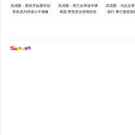
高清图：西班牙如愿夺冠
高清图：荷兰女球迷半裸
高清图：乌拉圭举
章鱼成为球迷心中偶像
相迎 橙色美女惊艳狂欢
游行 弗兰接受国