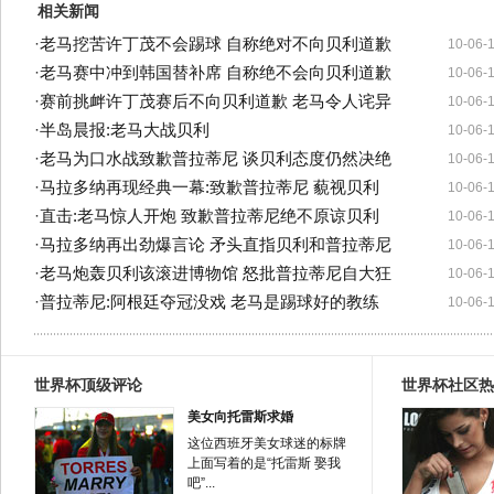
相关新闻
·
老马挖苦许丁茂不会踢球 自称绝对不向贝利道歉
10-06-
·
老马赛中冲到韩国替补席 自称绝不会向贝利道歉
10-06-
·
赛前挑衅许丁茂赛后不向贝利道歉 老马令人诧异
10-06-
·
半岛晨报:老马大战贝利
10-06-
·
老马为口水战致歉普拉蒂尼 谈贝利态度仍然决绝
10-06-
·
马拉多纳再现经典一幕:致歉普拉蒂尼 藐视贝利
10-06-
·
直击:老马惊人开炮 致歉普拉蒂尼绝不原谅贝利
10-06-
·
马拉多纳再出劲爆言论 矛头直指贝利和普拉蒂尼
10-06-
·
老马炮轰贝利该滚进博物馆 怒批普拉蒂尼自大狂
10-06-
·
普拉蒂尼:阿根廷夺冠没戏 老马是踢球好的教练
10-06-
世界杯顶级评论
世界杯社区热
美女向托雷斯求婚
这位西班牙美女球迷的标牌
上面写着的是“托雷斯 娶我
吧”...