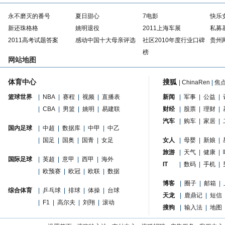
永不磨灭的番号
夏日甜心
7电影
快乐
新还珠格格
姚明退役
2011上海车展
私募
2011高考试题答案
感动中国十大母亲评选
社区2010年度行业口碑
贵州
榜
网站地图
体育中心
搜狐
|
ChinaRen
|
焦
篮球世界
|
NBA
|
赛程
|
视频
|
直播表
新闻
|
军事
|
公益
|
|
CBA
|
男篮
|
姚明
|
易建联
财经
|
股票
|
理财
|
汽车
|
购车
|
家居
|
国内足球
|
中超
|
数据库
|
中甲
|
中乙
|
国足
|
国奥
|
国青
|
女足
女人
|
母婴
|
新娘
|
旅游
|
天气
|
健康
|
国际足球
|
英超
|
意甲
|
西甲
|
海外
IT
|
数码
|
手机
|
|
欧预赛
|
欧冠
|
欧联
|
数据
博客
|
圈子
|
邮箱
|
综合体育
|
乒乓球
|
排球
|
体操
|
台球
天龙
|
鹿鼎记
|
短信
|
F1
|
高尔夫
|
刘翔
|
滚动
搜狗
|
输入法
|
地图