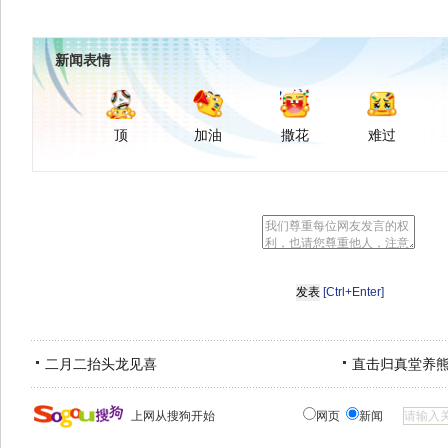
新闻表情
顶
加油
撒花
难过
[Ctrl+Enter]
二月二抬头龙见喜
直击归真堂养
上网从搜狗开始
网页
新闻