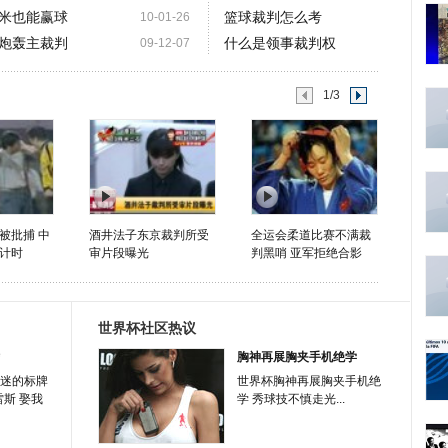
米也能赢球
篮球裁判怎么考
10-01-26
炮轰主裁判
什么是领事裁判权
09-12-07
1/3
被批捕 中
酒井法子东京裁判所受
全运会柔道比赛不满裁
计时
审片段曝光
判黑哨 亚军拒绝合影
世界杯社区热议
胸神再展胸夹手机绝学
迷的标牌
世界杯胸神再展胸夹手机绝
雷斯 娶我
学 秀球技不慎走光...