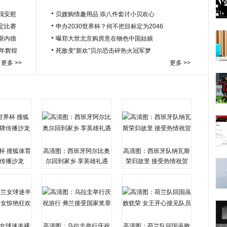
我安慰
贝嫂购情趣用品 添八件套讨小贝欢心
定比赛
申办2030世界杯？何不把目标定为2046
于斯内德
曝郑大世北京购房意在物色中国姑娘
百年辉煌
死敌变“新欢”贝尔恐击碎热火冠军梦
更多 >>
更多 >>
杯 搜狐体育
高清图：西班牙阿尔比奥
高清图：西班牙队纳瓦斯
传播沙龙
尔回到家乡 享英雄礼遇
荣归故里 接受热情祝贺
女球迷半裸
高清图：乌拉圭举行庆祝
高清图：荷兰队回国虽败