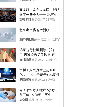
高志凯：这次去美国，我听
到了一些令人十分惊讶的消
息
观察者网
昨天08:47
52评论
北京出台房地产新政
新闻资讯综合
昨天21:34
41评论
鸿蒙智行被曝删除“竹知
了”风波公告后又恢复 官媒
曾力挺：劝华为要大度的，
有料新语
昨天16:07
175评论
你们适不适合？
宇树王兴兴身家已超180
亿，一批90后新贵也将诞生
界面新闻
昨天10:22
59评论
男子平均每天睡眠7小时，
却三年2次脑梗，医生：这
样睡觉更伤身
大众网
昨天09:36
23评论