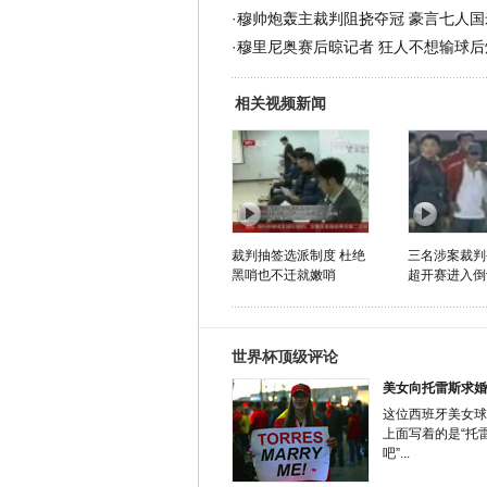
·
穆帅炮轰主裁判阻挠夺冠 豪言七人国
·
穆里尼奥赛后晾记者 狂人不想输球后
相关视频新闻
裁判抽签选派制度 杜绝
三名涉案裁判
黑哨也不迁就嫩哨
超开赛进入倒
世界杯顶级评论
美女向托雷斯求婚
这位西班牙美女球
上面写着的是“托
吧”...