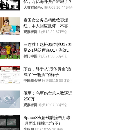
亿，万亿海外资产难藏了？
大猫财经Pro
昨天09:16
44评论
泰国女公务员精致妆容爆
红，本人回应批评：不喜欢
就别看
观察者网
前天18:32
67评论
三连胜！赵松源传射U17国
足2-1勒沃库森U17 淘汰赛
将战河床
射门中国
前天21:50
53评论
茅台，终于从“液体黄金”活
成了“一瓶酒”的样子
中国基金报
昨天00:15
55评论
俄军：乌军伤亡总人数逼近
250万
观察者网
昨天10:07
33评论
SpaceX火箭残骸撞击月球
 月面出现撞击坑(图)
光明网
昨天10:55
20评论