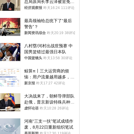
总局原局长李云泽被罢免全
国人大代表
经济观察报
昨天16:24
111评论
最高领袖给总统下了“最后
警告”？
新闻资讯综合
昨天20:19
38评论
八村塁/河村出战世预赛 中
国男篮错过最强日本队
中国篮镜头
昨天13:58
30评论
鲸算π丨三大运营商的烦
恼：用户流量越用越多，收
入却越来越少
新京报
昨天17:27
42评论
大决战来了，朝鲜导弹部队
赴俄，普京新设特殊兵种，
76岁老将扛旗
虚怀论语
昨天10:28
26评论
河南“三支一扶”笔试成绩作
废，8月22日重新组织笔试
界面新闻
昨天17:30
119评论