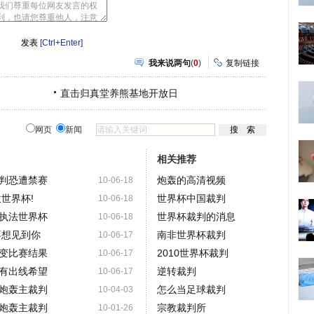
网
瓣
[Ctrl+Enter]
我来说两句
(
0
)
复制链接
直击归真堂养熊基地开放日
网页
新闻
相关推荐
判恐遭禁赛
炮轰的高清视频
10-06-18
世界杯!
世界杯中国裁判
10-06-18
执法世界杯
世界杯裁判的消息
10-06-18
不想见到你
南非世界杯裁判
10-06-17
变比赛结果
2010世界杯裁判
10-06-17
有出线希望
逆转裁判
10-06-17
炮轰主裁判
怎么当足球裁判
10-04-03
炮轰主裁判
宗教裁判所
10-01-26