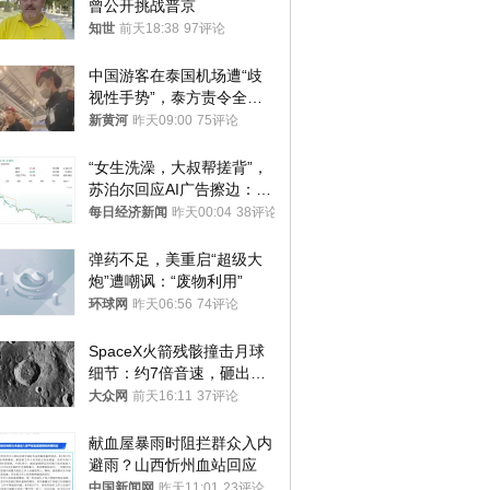
曾公开挑战普京
知世
前天18:38
97评论
中国游客在泰国机场遭“歧
视性手势”，泰方责令全面
调查，对责任人采取最严厉
新黄河
昨天09:00
75评论
处分
“女生洗澡，大叔帮搓背”，
苏泊尔回应AI广告擦边：视
频全下架，已强化内容管理
每日经济新闻
昨天00:04
38评论
与审核
弹药不足，美重启“超级大
炮”遭嘲讽：“废物利用”
环球网
昨天06:56
74评论
SpaceX火箭残骸撞击月球
细节：约7倍音速，砸出直
径约30米撞击坑
大众网
前天16:11
37评论
献血屋暴雨时阻拦群众入内
避雨？山西忻州血站回应
中国新闻网
昨天11:01
23评论