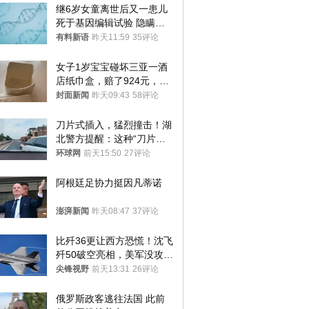
继6岁女童离世后又一患儿
死于基因编辑试验 隐瞒一
年才对外披露
有料新语
昨天11:59
35评论
女子1岁宝宝碰坏三亚一酒
店纸巾盒，赔了924元，发
帖吐槽后酒店退还一半的
封面新闻
昨天09:43
58评论
钱，当地市监局回应
刀片式插入，猛烈撞击！湖
北警方提醒：这种“刀片超
车”，太危险了
环球网
前天15:50
27评论
阿根廷足协力挺因凡蒂诺
澎湃新闻
昨天08:47
37评论
比歼36更让西方恐慌！沈飞
歼50破空亮相，美军没攻克
的技术被拿下
尖锋视野
前天13:31
26评论
俄罗斯政客逃往法国 此前