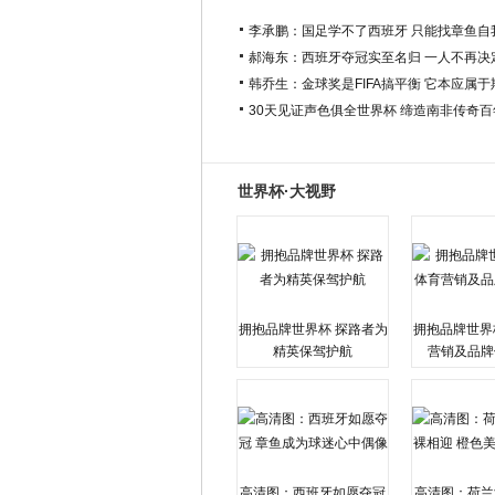
李承鹏：国足学不了西班牙 只能找章鱼自
郝海东：西班牙夺冠实至名归 一人不再决
韩乔生：金球奖是FIFA搞平衡 它本应属
30天见证声色俱全世界杯 缔造南非传奇
世界杯·大视野
拥抱品牌世界杯 探路者为
拥抱品牌世界
精英保驾护航
营销及品牌
高清图：西班牙如愿夺冠
高清图：荷兰