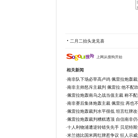
二月二抬头龙见喜
上网从搜狗开始
相关新闻
·
南非队下场必宰高卢鸡 佩雷拉炮轰裁
·
南非主帅怒斥主裁判 佩雷拉:他不配吹
·
佩雷拉炮轰南乌之战当值主裁 称不配
·
南非赛后集体炮轰主裁 佩雷拉:再也
·
佩雷拉炮轰裁判水平很低 坦言红牌改
·
佩雷拉炮轰裁判糟糕透顶 自信南非仍
·
十人利物浦遭逆转错失先手 贝尼特斯
·
米兰德比国米两红牌惹争议 狂人示威