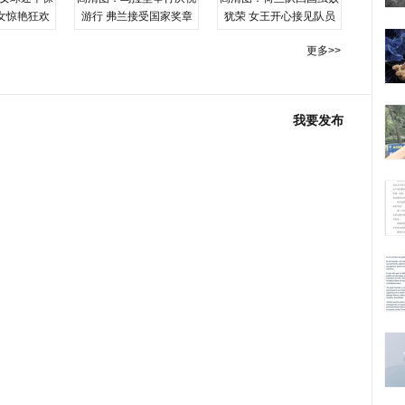
女惊艳狂欢
游行 弗兰接受国家奖章
犹荣 女王开心接见队员
更多>>
我要发布