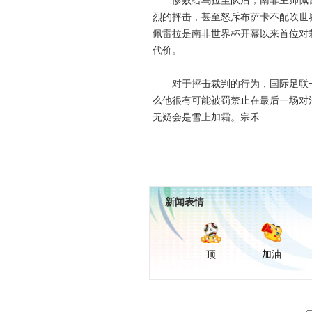
惨败给乌拉圭队后，南非主帅佩雷
烈的抨击，甚至怒斥布萨卡不配吹世
佩雷拉是南非世界杯开幕以来首位对
代价。
对于抨击裁判的行为，国际足联一
么他很有可能被罚禁止在最后一场对
无疑会是雪上加霜。宗禾
新闻表情
顶
加油