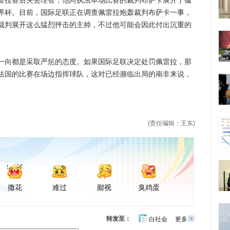
拉赛后失去理智，他向执法本场比赛的裁判布萨卡展开了猛
界杯。目前，国际足联正在调查佩雷拉炮轰裁判布萨卡一事，
裁判展开这么猛烈抨击的主帅，不过他可能会因此付出沉重的
向都是采取严惩的态度。如果国际足联决定处罚佩雷拉，那
法国的比赛在场边指挥球队，这对已经濒临出局的南非来说，
(责任编辑：王东)
撒花
难过
鄙视
臭鸡蛋
转发至：
白社会
更多
开
心
豆