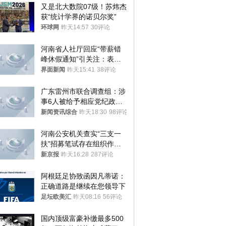
又是北大数院07级！苏炜杰
获“统计学界的诺贝尔奖”
环球网
昨天14:57
30评论
河南省人社厅回应“带薪错
峰休假通知”引关注：表述
不够准确，待修改后印发
界面新闻
昨天15:41
38评论
广东雷州市联合调查组：涉
事6人被给予相应党纪政务
处分和组织处理
新闻资讯综合
昨天18:30
98评论
河南公安机关查实“三支一
扶”招募笔试存在组织作弊
犯罪行为
新京报
昨天16:28
287评论
阿根廷足协致函因凡蒂诺：
正确道路是继续在您领导下
足坛欧美汇
昨天08:16
56评论
国内顶级富豪补缴最多500