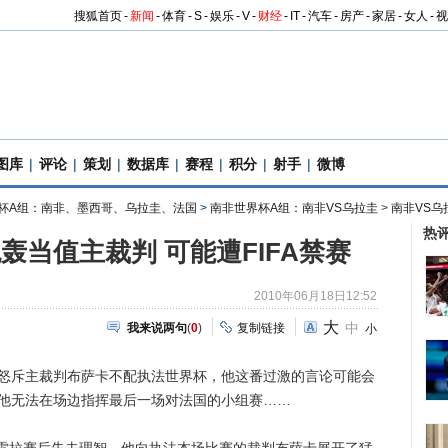
搜狐首页
-
新闻
-
体育
-
S
-
娱乐
-
V
-
财经
-
IT
-
汽车
-
房产
-
家居
-
女人
-
视
图库
|
评论
|
策划
|
数据库
|
赛程
|
积分
|
射手
|
微博
杯A组：南非、墨西哥、乌拉圭、法国
>
南非世界杯A组：南非VS乌拉圭
>
南非VS乌
热
轰当值主裁判 可能遭FIFA禁赛
2010年06月18日12:52
大
中
我来说两句
(
0
)
复制链接
小
怒斥主裁判布萨卡不配执法世界杯，他这番过激的言论可能会
致他无法在场边指挥最后一场对法国的小组赛……