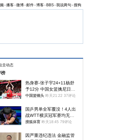
频
-
播客
-
微博
-
邮件
-
博客
-
BBS
-
我说两句
-
搜狗
拉圭动态
评榜
热身赛-张子宇24+11杨舒
予12分 中国女篮擒尼日利
亚
中国篮镜头
昨天21:22
37评论
国乒男单全军覆没！4人出
战WTT横滨冠军赛均无缘
八强
搜狐体育
昨天18:45
79评论
因严重违纪违法 金融监管