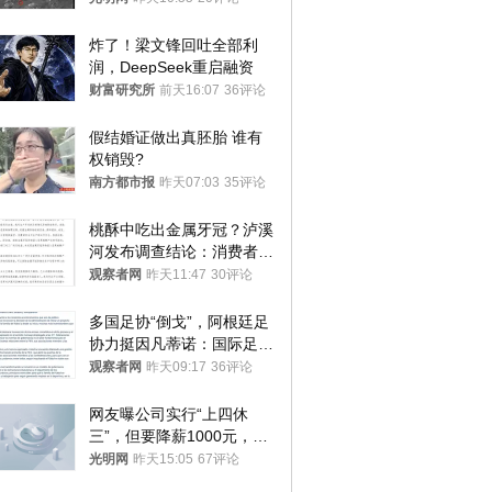
炸了！梁文锋回吐全部利
润，DeepSeek重启融资
财富研究所
前天16:07
36评论
假结婚证做出真胚胎 谁有
权销毁?
南方都市报
昨天07:03
35评论
桃酥中吃出金属牙冠？泸溪
河发布调查结论：消费者已
澄清，所发视频情况不属实
观察者网
昨天11:47
30评论
多国足协“倒戈”，阿根廷足
协力挺因凡蒂诺：国际足联
今后应继续在其领导下前行
观察者网
昨天09:17
36评论
网友曝公司实行“上四休
三”，但要降薪1000元，不
接受只能辞职
光明网
昨天15:05
67评论