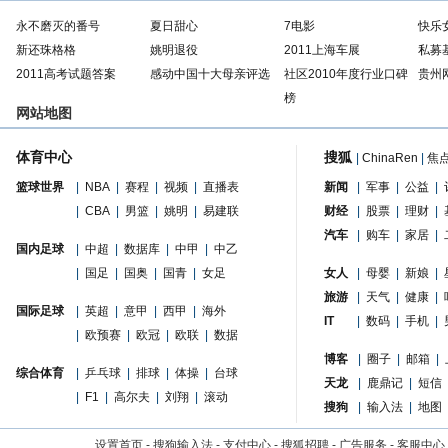
永不磨灭的番号
夏日甜心
7电影
快乐
新还珠格格
姚明退役
2011上海车展
私募
2011高考试题答案
感动中国十大母亲评选
社区2010年度行业口碑
贵州
榜
网站地图
体育中心
搜狐
|
ChinaRen
|
焦
篮球世界
|
NBA
|
赛程
|
视频
|
直播表
新闻
|
军事
|
公益
|
|
CBA
|
男篮
|
姚明
|
易建联
财经
|
股票
|
理财
|
汽车
|
购车
|
家居
|
国内足球
|
中超
|
数据库
|
中甲
|
中乙
|
国足
|
国奥
|
国青
|
女足
女人
|
母婴
|
新娘
|
旅游
|
天气
|
健康
|
国际足球
|
英超
|
意甲
|
西甲
|
海外
IT
|
数码
|
手机
|
|
欧预赛
|
欧冠
|
欧联
|
数据
博客
|
圈子
|
邮箱
|
综合体育
|
乒乓球
|
排球
|
体操
|
台球
天龙
|
鹿鼎记
|
短信
|
F1
|
高尔夫
|
刘翔
|
滚动
搜狗
|
输入法
|
地图
设置首页
-
搜狗输入法
-
支付中心
-
搜狐招聘
-
广告服务
-
客服中心