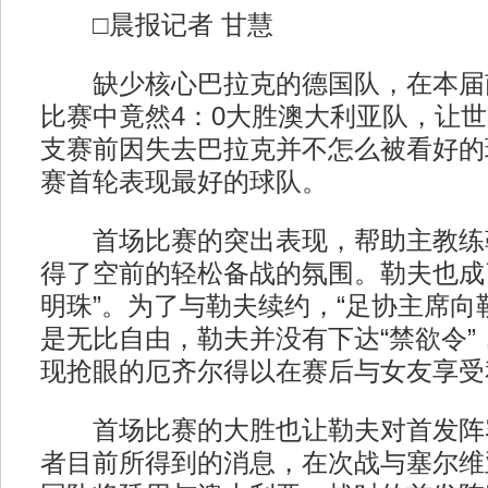
□晨报记者 甘慧
缺少核心巴拉克的德国队，在本届
比赛中竟然4：0大胜澳大利亚队，让
支赛前因失去巴拉克并不怎么被看好的
赛首轮表现最好的球队。
首场比赛的突出表现，帮助主教练
得了空前的轻松备战的氛围。勒夫也成
明珠”。为了与勒夫续约，“足协主席向
是无比自由，勒夫并没有下达“禁欲令”
现抢眼的厄齐尔得以在赛后与女友享受
首场比赛的大胜也让勒夫对首发阵
者目前所得到的消息，在次战与塞尔维