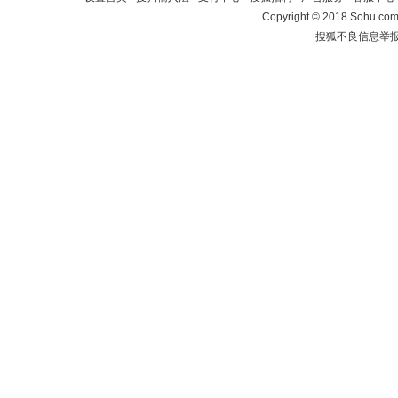
Copyright
©
2018 Sohu.com 
搜狐不良信息举