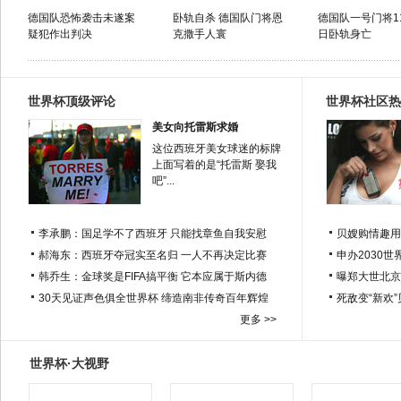
德国队恐怖袭击未遂案
卧轨自杀 德国队门将恩
德国队一号门将11
疑犯作出判决
克撒手人寰
日卧轨身亡
世界杯顶级评论
世界杯社区热
美女向托雷斯求婚
这位西班牙美女球迷的标牌
上面写着的是“托雷斯 娶我
吧”...
李承鹏：国足学不了西班牙 只能找章鱼自我安慰
贝嫂购情趣用
郝海东：西班牙夺冠实至名归 一人不再决定比赛
申办2030世
韩乔生：金球奖是FIFA搞平衡 它本应属于斯内德
曝郑大世北京
30天见证声色俱全世界杯 缔造南非传奇百年辉煌
死敌变“新欢
更多 >>
世界杯·大视野