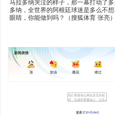
马拉多纳哭泣的样子，那一幕打动了多
多纳，全世界的阿根廷球迷是多么不想
眼睛，你能做到吗？（搜狐体育 张亮
新闻表情
顶
加油
撒花
难过
[Ctrl+Enter]