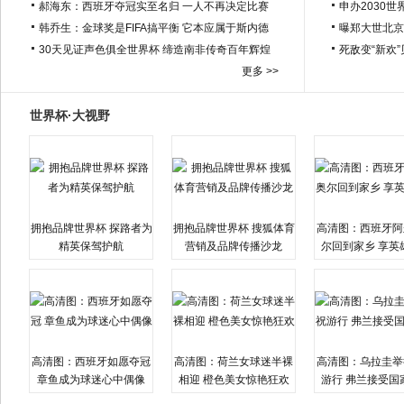
郝海东：西班牙夺冠实至名归 一人不再决定比赛
申办2030世
韩乔生：金球奖是FIFA搞平衡 它本应属于斯内德
曝郑大世北京
30天见证声色俱全世界杯 缔造南非传奇百年辉煌
死敌变“新欢
更多 >>
世界杯·大视野
拥抱品牌世界杯 探路者为
拥抱品牌世界杯 搜狐体育
高清图：西班牙阿
精英保驾护航
营销及品牌传播沙龙
尔回到家乡 享英
高清图：西班牙如愿夺冠
高清图：荷兰女球迷半裸
高清图：乌拉圭举
章鱼成为球迷心中偶像
相迎 橙色美女惊艳狂欢
游行 弗兰接受国