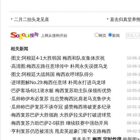
二月二抬头龙见喜
直击归真堂养
上网从搜狗开始
网页
新闻
相关新闻
·
图文:阿根廷4-1大胜韩国 梅西和队友集体庆祝
10-06-
·
高清图:梅西左路任意球传中 朴周永失误摆乌龙
10-06-
·
图文:阿根廷大战韩国 梅西欢呼球队得分
10-06-
·
进球图解No.29:梅西任意球 朴周永打进乌龙球
10-06-
·
巴萨客场4比1潜水艇 梅西复苏助主队保领衔优势
10-05-
·
瓜帅称伊布必复苏 拉总赞梅西比肩老马克鲁伊夫
10-03-
·
瓜帅称巴萨复苏不谈夺冠 盛赞梅西将破更多纪录
10-01-
·
梅西复苏巴萨大胜领跑 大胜萨拉戈萨打破进球荒
09-10-
·
梅西复苏力助巴萨2-0获胜 继续联赛中强劲开局
09-09-
·
亨利复苏仍恐被清洗 甩卖英超豪门誓夺左路梅西
09-02-
更多关于
梅西 定时炸弹
的新闻>