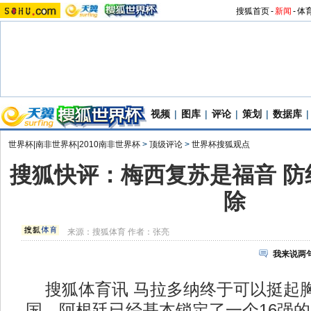
搜狐首页
-
新闻
-
体
视频
|
图库
|
评论
|
策划
|
数据库
|
世界杯|南非世界杯|2010南非世界杯
>
顶级评论
>
世界杯搜狐观点
搜狐快评：梅西复苏是福音 防
除
来源：
搜狐体育
作者：张亮
我来说两
搜狐体育讯 马拉多纳终于可以挺起胸
国，阿根廷已经基本锁定了一个16强