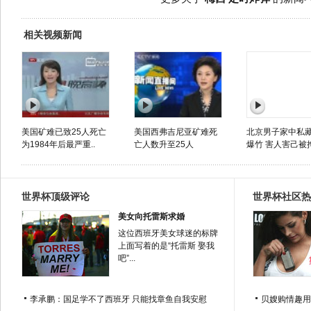
相关视频新闻
美国矿难已致25人死亡
美国西弗吉尼亚矿难死
北京男子家中私
为1984年后最严重..
亡人数升至25人
爆竹 害人害己被
世界杯顶级评论
世界杯社区热
美女向托雷斯求婚
这位西班牙美女球迷的标牌
上面写着的是“托雷斯 娶我
吧”...
李承鹏：国足学不了西班牙 只能找章鱼自我安慰
贝嫂购情趣用