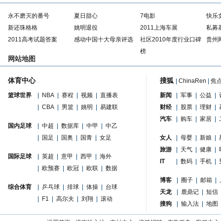
永不磨灭的番号
夏日甜心
7电影
快乐
新还珠格格
姚明退役
2011上海车展
私募
2011高考试题答案
感动中国十大母亲评选
社区2010年度行业口碑
贵州
榜
网站地图
体育中心
搜狐
|
ChinaRen
|
焦
篮球世界
|
NBA
|
赛程
|
视频
|
直播表
新闻
|
军事
|
公益
|
|
CBA
|
男篮
|
姚明
|
易建联
财经
|
股票
|
理财
|
汽车
|
购车
|
家居
|
国内足球
|
中超
|
数据库
|
中甲
|
中乙
|
国足
|
国奥
|
国青
|
女足
女人
|
母婴
|
新娘
|
旅游
|
天气
|
健康
|
国际足球
|
英超
|
意甲
|
西甲
|
海外
IT
|
数码
|
手机
|
|
欧预赛
|
欧冠
|
欧联
|
数据
博客
|
圈子
|
邮箱
|
综合体育
|
乒乓球
|
排球
|
体操
|
台球
天龙
|
鹿鼎记
|
短信
|
F1
|
高尔夫
|
刘翔
|
滚动
搜狗
|
输入法
|
地图