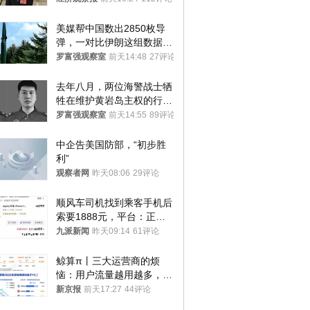
美媒帮中国数出2850枚导
弹，一对比伊朗这组数据，
发现出大事了
罗富强观察室
前天14:48
27评论
去年八月，两位海警战士牺
牲在维护黄岩岛主权的行动
中
罗富强观察室
前天14:55
89评论
中企告美国防部，“初步胜
利”
观察者网
昨天08:06
29评论
顺风车司机找到乘客手机后
索要1888元，平台：正和
司机沟通协商
九派新闻
昨天09:14
61评论
鲸算π丨三大运营商的烦
恼：用户流量越用越多，收
入却越来越少
新京报
前天17:27
44评论