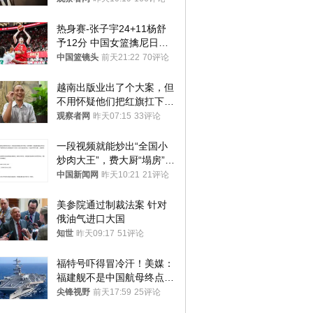
热身赛-张子宇24+11杨舒
予12分 中国女篮擒尼日利
亚
中国篮镜头
前天21:22
70评论
越南出版业出了个大案，但
不用怀疑他们把红旗扛下去
的决心
观察者网
昨天07:15
33评论
一段视频就能炒出“全国小
炒肉大王”，费大厨“塌房”了
吗？
中国新闻网
昨天10:21
21评论
美参院通过制裁法案 针对
俄油气进口大国
知世
昨天09:17
51评论
福特号吓得冒冷汗！美媒：
福建舰不是中国航母终点，
而是新起点！
尖锋视野
前天17:59
25评论