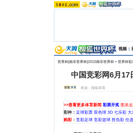
视频
|
世界杯|南非世界杯|2010南非世界杯
>
世界杯彩
中国竞彩网6月1
来源：
搜狐体育
>>查看更多体育新闻
彩票开奖
图表走
彩种：
足球彩票
双色球
3D
七乐彩
大
购彩
：
竞彩足球
竞彩篮球
胜负彩
任