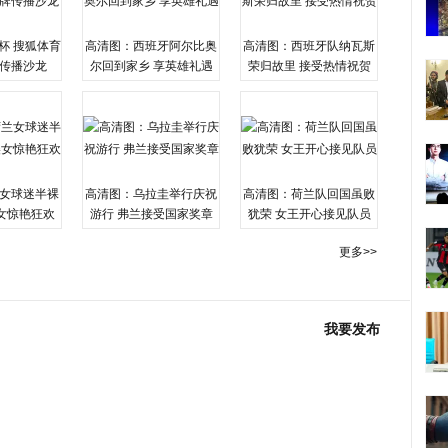
杯 搜狐体育
高清图：西班牙阿尔比奥
高清图：西班牙队纳瓦斯
传播沙龙
尔回到家乡 享英雄礼遇
荣归故里 接受热情祝贺
女球迷半裸
高清图：乌拉圭举行庆祝
高清图：荷兰队回国虽败
女惊艳狂欢
游行 弗兰接受国家奖章
犹荣 女王开心接见队员
更多>>
我要发布