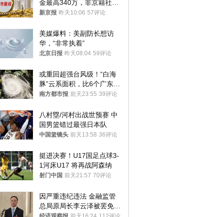
金最高340万，非京籍社保
1年
新京报
昨天10:06
57评论
美媒爆料：美副防长想访
华，“非常执着”
北京日报
昨天08:04
59评论
或重回超强台风级！“白海
豚”云系面积，比6个广东还
大！深圳官方：注意这件事
南方都市报
前天23:55
39评论
八村塁/河村出战世预赛 中
国男篮错过最强日本队
中国篮镜头
前天13:58
36评论
挺进决赛！U17国足点球3-
1河床U17 将再战阿森纳
射门中国
前天21:57
70评论
因严重违纪违法 金融监管
总局原局长李云泽被罢免全
国人大代表
经济观察报
前天16:24
112评论