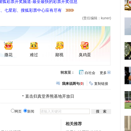
搜狐彩票开奖频道-最全最快的彩票开奖信息
球、七星彩、搜狐彩票中心应有尽有
(责任编辑：kuner)
撒花
难过
鄙视
臭鸡蛋
转发至：
白社会
更多
开
心
豆
网
瓣
我来说两句
(
0
)
复制链接
直击归真堂养熊基地开放日
网页
新闻
相关推荐