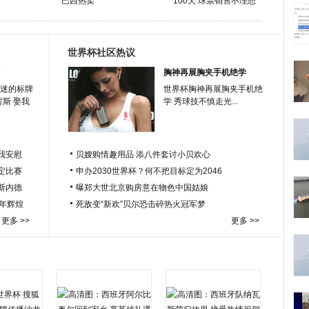
巴西热卖
100天 球票销售不理想
世界杯社区热议
胸神再展胸夹手机绝学
迷的标牌
世界杯胸神再展胸夹手机绝
雷斯 娶我
学 秀球技不慎走光...
我安慰
贝嫂购情趣用品 添八件套讨小贝欢心
定比赛
申办2030世界杯？何不把目标定为2046
于斯内德
曝郑大世北京购房意在物色中国姑娘
百年辉煌
死敌变“新欢”贝尔恐击碎热火冠军梦
更多 >>
更多 >>