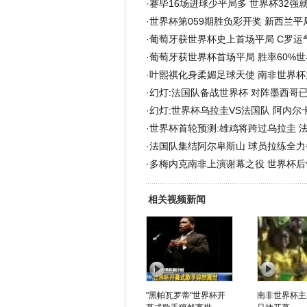
·
赛毕16场进球少平局多 世界杯32强
·
世界杯第059期胜负彩开奖 新西兰平
·
葡萄牙获世界杯史上首场平局 C罗运
·
葡萄牙获世界杯首场平局 胜率60%
·
叶熙祺化身柔媚足球天使 南非世界杯
·
幻灯:法国队备战世界杯 对阵墨西哥已
·
幻灯:世界杯乌拉圭VS法国队 阿内尔
·
世界杯首轮预测:雄鸡将跨过乌拉圭 
·
法国队集结阿尔卑斯山 球员拉练全力
·
多梅内克南非上演谢幕之役 世界杯后
相关视频新闻
"黑帕瓦罗蒂"世界杯开
南非世界杯主