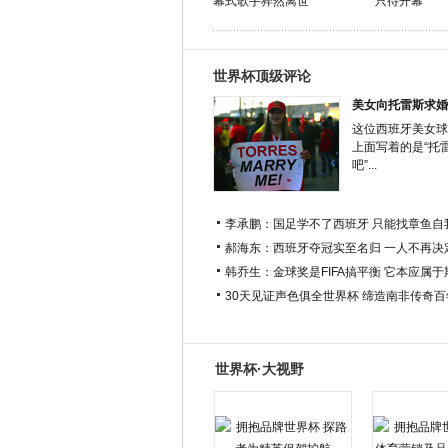
幕式歌手猝然离世
只待开幕
世界杯顶级评论
美女向托雷斯求婚
这位西班牙美女球
上面写着的是“托
吧”...
李承鹏：国足学不了西班牙 只能找章鱼自
郝海东：西班牙夺冠实至名归 一人不再决
韩乔生：金球奖是FIFA搞平衡 它本应属
30天见证声色俱全世界杯 缔造南非传奇
世界杯·大视野