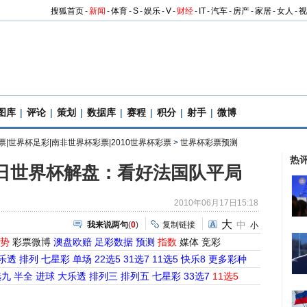
搜狐首页
-
新闻
-
体育
-
S
-
娱乐
-
V
-
财经
-
IT
-
汽车
-
房产
-
家居
-
女人
-
视
图库
|
评论
|
策划
|
数据库
|
赛程
|
积分
|
射手
|
微博
票|世界杯足彩|南非世界杯彩票|2010世界杯彩票
>
世界杯彩票预测
热
7日世界杯解盘：看好法国队平局
2010年06月17日15:18
大
中
我来说两句
(
0
)
复制链接
小
势
彩票微博
澳盘欧赔
足彩数据
预测
指数
媒体
竞彩
乐透
排列
七星彩
单场
22选5
31选7
11选5
快乐8
更多彩种
选九
半全
进球
大乐透
排列三
排列五
七星彩
33选7
11选5