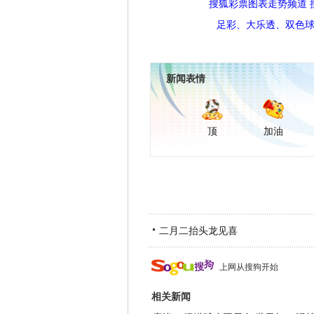
搜狐彩票图表走势频道
足彩、大乐透、双色
新闻表情
顶
加油
二月二抬头龙见喜
上网从搜狗开始
相关新闻