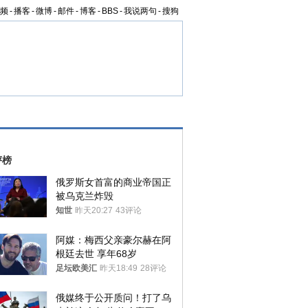
频
-
播客
-
微博
-
邮件
-
博客
-
BBS
-
我说两句
-
搜狗
评榜
俄罗斯女首富的商业帝国正
被乌克兰炸毁
知世
昨天20:27
43评论
阿媒：梅西父亲豪尔赫在阿
根廷去世 享年68岁
足坛欧美汇
昨天18:49
28评论
俄媒终于公开质问！打了乌