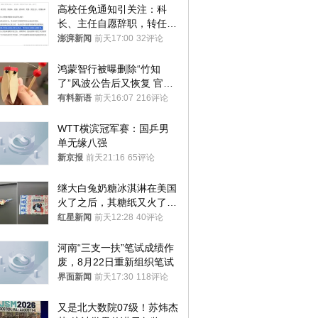
高校任免通知引关注：科
长、主任自愿辞职，转任思
政辅导员
澎湃新闻
前天17:00
32评论
鸿蒙智行被曝删除“竹知
了”风波公告后又恢复 官媒
曾力挺：劝华为要大度的，
有料新语
前天16:07
216评论
你们适不适合？
WTT横滨冠军赛：国乒男
单无缘八强
新京报
前天21:16
65评论
继大白兔奶糖冰淇淋在美国
火了之后，其糖纸又火了！
海外博主盛赞：平面设计经
红星新闻
前天12:28
40评论
典之作
河南“三支一扶”笔试成绩作
废，8月22日重新组织笔试
界面新闻
前天17:30
118评论
又是北大数院07级！苏炜杰