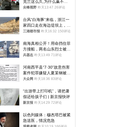
克兰这么久,为什么赢不了?
答案令人沉默
尖锋视野
昨天13:47
26评论
台风“白海豚”来临，浙江一
家四口走在海边堤坝上，其
中9岁男孩被巨浪卷入海
三湘都市报
昨天16:32
150评论
中，搜救仍在进行
南海真相公开！用命挡住菲
方撞船，两名山东烈士被授
武警最高荣誉
兵器志
昨天13:49
71评论
河南西平县“7·30”故意伤害
案件犯罪嫌疑人夏某钢被抓
获
大众网
昨天18:36
83评论
“出游带上打印机”，请把暑
假还给孩子们 | 新京报快评
新京报
昨天14:29
72评论
以色列媒体：穆杰塔巴被紧
急送医，情况危急
观察者网
昨天10:19
166评论