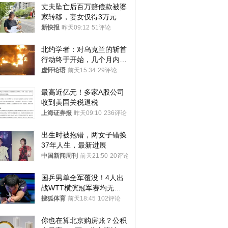
丈夫坠亡后百万赔偿款被婆
家转移，妻女仅得3万元
新快报
昨天09:12
51评论
北约学者：对乌克兰的斩首
行动终于开始，几个月内乌
将投降
虚怀论语
前天15:34
29评论
最高近亿元！多家A股公司
收到美国关税退税
上海证券报
昨天09:10
236评论
出生时被抱错，两女子错换
37年人生，最新进展
中国新闻周刊
前天21:50
20评论
国乒男单全军覆没！4人出
战WTT横滨冠军赛均无缘
八强
搜狐体育
前天18:45
102评论
你也在算北京购房账？公积