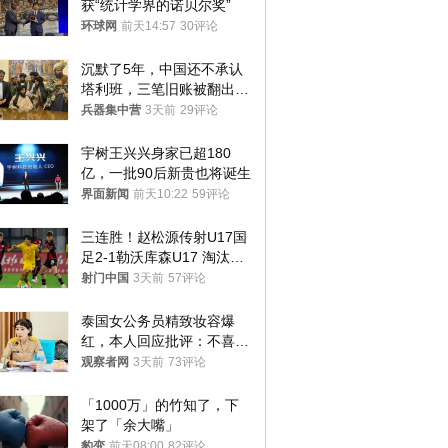
获“统计学界的诺贝尔奖”
环球网
前天14:57
30评论
沉默了5年，中国还不承认
塔利班，三笔旧账被翻出，
最大风险出现
兵器集中营
3天前
29评论
宇树王兴兴身家已超180
亿，一批90后新贵也将诞生
界面新闻
前天10:22
59评论
三连胜！赵松源传射U17国
足2-1勒沃库森U17 淘汰赛
将战河床
射门中国
3天前
57评论
泰国女公务员精致妆容爆
红，本人回应批评：不喜欢
就别看
观察者网
3天前
73评论
「1000万」的竹知了，下
架了「余大嘴」
豹变
前天08:00
82评论