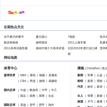
近期热点关注
永不磨灭的番号
夏日甜心
7电影
快乐
新还珠格格
姚明退役
2011上海车展
私募
2011高考试题答案
感动中国十大母亲评选
社区2010年度行业口碑
贵州
榜
网站地图
体育中心
搜狐
|
ChinaRen
|
焦
篮球世界
|
NBA
|
赛程
|
视频
|
直播表
新闻
|
军事
|
公益
|
|
CBA
|
男篮
|
姚明
|
易建联
财经
|
股票
|
理财
|
汽车
|
购车
|
家居
|
国内足球
|
中超
|
数据库
|
中甲
|
中乙
|
国足
|
国奥
|
国青
|
女足
女人
|
母婴
|
新娘
|
旅游
|
天气
|
健康
|
国际足球
|
英超
|
意甲
|
西甲
|
海外