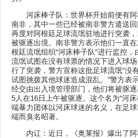
河床棒子队：世界杯开始前便有阿
南非，其中一些已经被南非警方遣送回
再度对阿根廷足球流氓驻地进行突袭，1
被驱逐出境。南非警方表示他们一直在
根廷流氓组织“河床棒子队”进行监控，
流氓试图在没有球票的情况下进入球场
行了突袭，警方宣称这批足球流氓“没
试图挑拨其他球迷造成混乱。”警方表示
经交由出入境管理部门，他们将被驱逐
5人在16日上午被驱逐。这个名为“河
端暴力团体以河床球迷的名义，在足球
端而臭名昭著。
内讧：近日，《奥莱报》爆出了阿