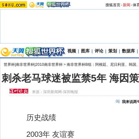
搜狐首页
-
新闻
-
体
视频
|
图库
|
评论
|
策划
|
数据库
|
世界杯|南非世界杯|2010南非世界杯
>
南非世界杯B组：阿根廷、尼日利亚、韩国
刺杀老马球迷被监禁5年 海因
来源：
深圳新闻网-深圳晚报
我来说两
历史战绩
2003年 友谊赛