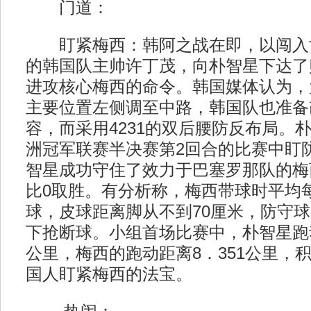
门道：
盯紧梅西：韩阿之战在即，以闯入世
的韩国队主帅许丁茂，向朴智星下达了
进攻核心梅西的命令。韩国媒体认为，
主要位置左侧调至中路，韩国队也准备改
容，而采用4231的双后腰防反布局。朴
洲冠军联赛半决赛第2回合的比赛中盯
智星成功守住了效力于巴塞罗那队的梅
比0取胜。有分析称，梅西带球时平均每
球，皮球距离脚从不到70厘米，防守
下抢断球。小组首场比赛中，朴智星跑动
公里，梅西的跑动距离8．351公里，
国人盯紧梅西的法宝。