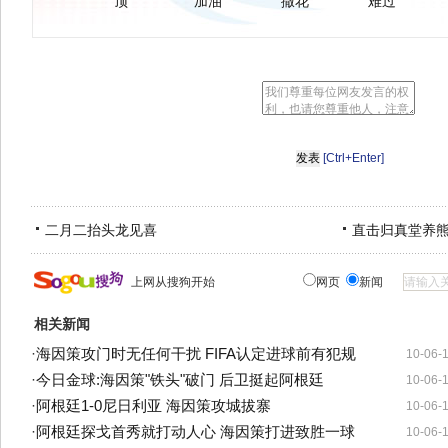
顶
加油
撒花
难过
[Ctrl+Enter]
二月二抬头龙见喜
直击归真堂养
上网从搜狗开始
网页
新闻
相关新闻
·
海因策攻门时无任何干扰 FIFA认定进球前有犯规
10-06-
·
今日金球:海因策"铁头"破门 后卫挺起阿根廷
10-06-
·
阿根廷1-0尼日利亚 海因策攻城拔寨
10-06-
·
阿根廷探戈首秀就打动人心 海因策打进致胜一球
10-06-