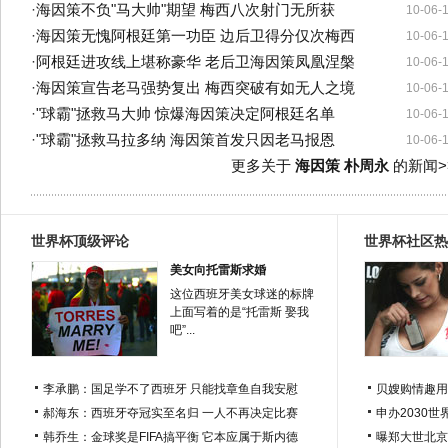
·
海因策不负"马大帅"期望 梅西八次射门无所获
10-06-
·
海因策无愧阿根廷第一功臣 边后卫得分仅次梅西
10-06-
·
阿根廷进攻线上堪称豪华 老后卫海因策凤凰涅槃
10-06-
·
海因策宣告老马强势复出 梅西突破有如无人之境
10-06-
·
"球霸"拯救马大帅 惊爆海因策决定阿根廷名单
10-06-
·
"球霸"拯救马拉多纳 海因策首发只因老马报恩
10-06-
更多关于
海因策 朴周永
的新闻>
世界杯顶级评论
世界杯社区热
美女向托雷斯求婚
这位西班牙美女球迷的标牌
上面写着的是“托雷斯 娶我
吧”...
李承鹏：国足学不了西班牙 只能找章鱼自我安慰
贝嫂购情趣用
郝海东：西班牙夺冠实至名归 一人不再决定比赛
申办2030世
韩乔生：金球奖是FIFA搞平衡 它本应属于斯内德
曝郑大世北京