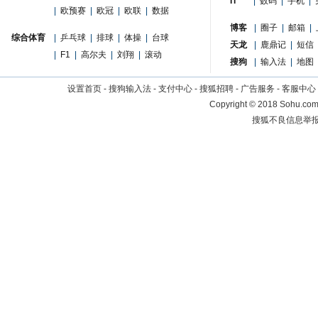
IT
|
数码
|
手机
|
|
欧预赛
|
欧冠
|
欧联
|
数据
博客
|
圈子
|
邮箱
|
综合体育
|
乒乓球
|
排球
|
体操
|
台球
天龙
|
鹿鼎记
|
短信
|
F1
|
高尔夫
|
刘翔
|
滚动
搜狗
|
输入法
|
地图
设置首页
-
搜狗输入法
-
支付中心
-
搜狐招聘
-
广告服务
-
客服中心
Copyright
©
2018 Sohu.com 
搜狐不良信息举