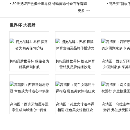
30天见证声色俱全世界杯 缔造南非传奇百年辉煌
死敌变“新欢
更多 >>
世界杯·大视野
拥抱品牌世界杯 探路者为
拥抱品牌世界杯 搜狐体育
高清图：西班牙阿
精英保驾护航
营销及品牌传播沙龙
尔回到家乡 享英
高清图：西班牙如愿夺冠
高清图：荷兰女球迷半裸
高清图：乌拉圭举
章鱼成为球迷心中偶像
相迎 橙色美女惊艳狂欢
游行 弗兰接受国