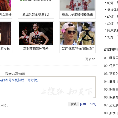
幻灯：
德媒体
美女主播
曼城乳娃全裸遮3点
梅西儿子肥嘟嘟粉嫩嫩
幻灯：
幻灯：
阿尔及
幻灯：
邻家女孩
马刺萝莉清纯可爱
C罗"簪花"伊布"戴胸罩"
幻灯排
01.
曝前国
更多>>
02.
辽足门
我来说两句
(
0
)
03.
英超9
04.
丑闻！
05.
谢晖自
06.
谢莉尔
[Ctrl+Enter]
明用语。
07.
厄祖的
08.
新季