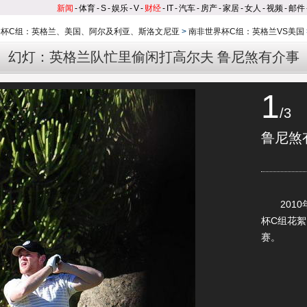
新闻
-
体育
-
S
-
娱乐
-
V
-
财经
-
IT
-
汽车
-
房产
-
家居
-
女人
-
视频
-
邮件
界杯C组：英格兰、美国、阿尔及利亚、斯洛文尼亚
>
南非世界杯C组：英格兰VS美国
幻灯：英格兰队忙里偷闲打高尔夫 鲁尼煞有介事
1
/3
鲁尼煞
2010年
杯C组花
赛。