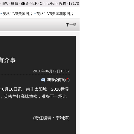
-
博客
-
微博
-
BBS
-
说吧
-
ChinaRen
-
搜狗
-
17173
>
英格兰VS美国图片
>
英格兰VS美国花絮图片
下一组
有介事
2010年06月17日13:32
我来说两句
(
0
)
6月16日讯，南非太阳城，2010世界
絮，英格兰打高球放松，准备下一场比
(责任编辑：宁利涛)