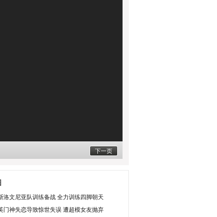
下一页
图
斯洛文尼亚队训练备战 全力训练四脚朝天
英门神失恋导致惊世失误 遭超模女友抛弃