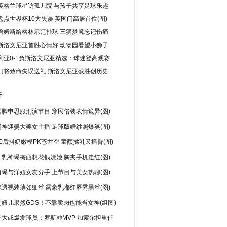
英格兰球星访孤儿院 与孩子共享足球乐趣
盘点世界杯10大失误 英国门高居首位(图)
詹姆斯给格林示范扑球 三狮梦魇忘记伤痛
斯洛文尼亚首胜心情好 动物园看望小狮子
利亚0-1负斯洛文尼亚精选：球迷登高观赛
门将致命失误送礼 斯洛文尼亚获胜创历史
行
脚申思服刑演节目 穿民俗装表情诡异(图)
神迎娶大美女主播 足球版婚纱照爆笑(图)
0后抖奶嫩模PK苍井空 童颜揉乳又摇臀(图)
乳神曝梅西想花钱嫖她 胸夹手机走红(图)
曝与洋妞女友分手 上节目与美女热聊(图)
透视装薄如细丝 露豪乳嘟红唇秀黑丝(图)
妞儿果然GDS！不靠卖肉也能当女神(组图)
十大或爆发球员：罗斯冲MVP 加索尔担重任