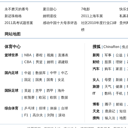
永不磨灭的番号
夏日甜心
7电影
快乐
新还珠格格
姚明退役
2011上海车展
私募
2011高考试题答案
感动中国十大母亲评选
社区2010年度行业口碑
贵州
榜
网站地图
体育中心
搜狐
|
ChinaRen
|
焦
篮球世界
|
NBA
|
赛程
|
视频
|
直播表
新闻
|
军事
|
公益
|
|
CBA
|
男篮
|
姚明
|
易建联
财经
|
股票
|
理财
|
汽车
|
购车
|
家居
|
国内足球
|
中超
|
数据库
|
中甲
|
中乙
|
国足
|
国奥
|
国青
|
女足
女人
|
母婴
|
新娘
|
旅游
|
天气
|
健康
|
国际足球
|
英超
|
意甲
|
西甲
|
海外
IT
|
数码
|
手机
|
|
欧预赛
|
欧冠
|
欧联
|
数据
博客
|
圈子
|
邮箱
|
综合体育
|
乒乓球
|
排球
|
体操
|
台球
天龙
|
鹿鼎记
|
短信
|
F1
|
高尔夫
|
刘翔
|
滚动
搜狗
|
输入法
|
地图