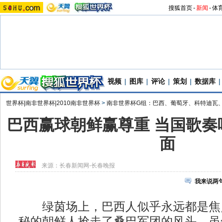
搜狐首页
-
新闻
-
体
视频
|
图库
|
评论
|
策划
|
数据库
|
世界杯|南非世界杯|2010南非世界杯
>
南非世界杯G组：巴西、葡萄牙、科特迪瓦
巴西赢球朝鲜赢尊重 当国歌奏
面
来源：
长春新闻网-长春晚报
我来说两
绿茵场上，巴西人似乎永远都是焦
秘的朝鲜人抢走了桑巴军团的风头。虽