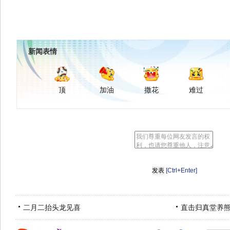
新闻表情
顶
加油
撒花
难过
[Ctrl+Enter]
二月二抬头龙见喜
直击归真堂养