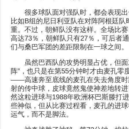
很多球队面对强队时，都会表现出
比如B组的尼日利亚队在对阵阿根廷队
重。不过，朝鲜队没有这样。全场比赛
高达73％，朝鲜队只有27％，可后者
们与桑巴军团的差距限制在一球之间。
虽然巴西队的攻势明显占优，但面对
阵”，也只是在第55分钟时才由麦孔零
——高速奔至底线的麦孔在失去角度时
射的传中球，皮球竟然鬼使神差地转进
然这粒进球与1988年欧洲杯巴斯滕打
些神似，但从比赛过程看，麦孔的进球
运气，而不是脚法。