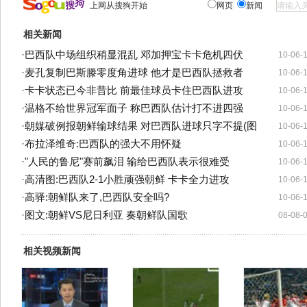
上网从搜狗开始
网页
新闻
相关新闻
·
巴西队中场组织稍显混乱 邓加押宝卡卡危机四伏
10-06-
·
麦孔复制巴斯滕零度角进球 他才是巴西队拯救者
10-06-
·
卡卡状态已今非昔比 前最佳球员卡住巴西队进攻
10-06-
·
温格不给世界冠军面子 称巴西队估计打不进四强
10-06-
·
朝媒破例报朝鲜输球结果 对巴西队进球只字不提(图
10-06-
·
布拉泽维奇:巴西队的强大不用怀疑
10-06-
·
"人民的鲁尼"赛前飙泪 输给巴西队表示很难受
10-06-
·
高清图:巴西队2-1小胜顽强朝鲜 卡卡全力进攻
10-06-
·
高驿:朝鲜队来了,巴西队安全吗?
10-06-
·
图文:朝鲜VS尼日利亚 奏朝鲜队国歌
08-08-
相关视频新闻