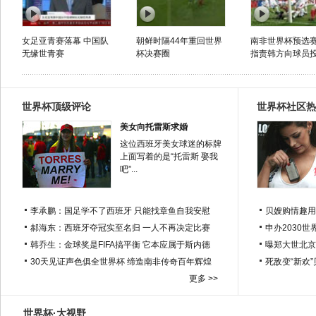
女足亚青赛落幕 中国队
朝鲜时隔44年重回世界
南非世界杯预选赛
无缘世青赛
杯决赛圈
指责韩方向球员
世界杯顶级评论
世界杯社区热
美女向托雷斯求婚
这位西班牙美女球迷的标牌
上面写着的是“托雷斯 娶我
吧”...
李承鹏：国足学不了西班牙 只能找章鱼自我安慰
贝嫂购情趣用
郝海东：西班牙夺冠实至名归 一人不再决定比赛
申办2030世
韩乔生：金球奖是FIFA搞平衡 它本应属于斯内德
曝郑大世北京
30天见证声色俱全世界杯 缔造南非传奇百年辉煌
死敌变“新欢
更多 >>
世界杯·大视野