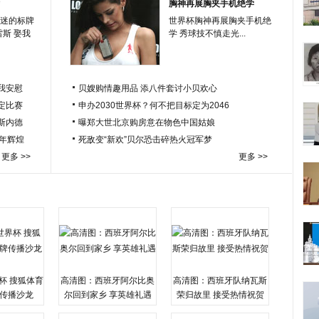
胸神再展胸夹手机绝学
迷的标牌
世界杯胸神再展胸夹手机绝
雷斯 娶我
学 秀球技不慎走光...
我安慰
贝嫂购情趣用品 添八件套讨小贝欢心
定比赛
申办2030世界杯？何不把目标定为2046
于斯内德
曝郑大世北京购房意在物色中国姑娘
百年辉煌
死敌变“新欢”贝尔恐击碎热火冠军梦
更多 >>
更多 >>
杯 搜狐体育
高清图：西班牙阿尔比奥
高清图：西班牙队纳瓦斯
传播沙龙
尔回到家乡 享英雄礼遇
荣归故里 接受热情祝贺