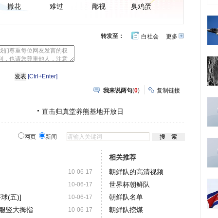
撒花
难过
鄙视
臭鸡蛋
转发至：
白社会
更多
开
心
豆
网
瓣
[Ctrl+Enter]
我来说两句
(
0
)
复制链接
直击归真堂养熊基地开放日
网页
新闻
相关推荐
朝鲜队的高清视频
10-06-17
世界杯朝鲜队
10-06-17
(五)]
朝鲜队名单
10-06-17
服竖大拇指
朝鲜队挖煤
10-06-17