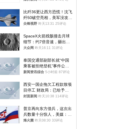
比歼36更让西方恐慌！沈飞
歼50破空亮相，美军没攻克
的技术被拿下
尖锋视野
昨天13:31
25评论
SpaceX火箭残骸撞击月球
细节：约7倍音速，砸出直
径约30米撞击坑
大众网
昨天16:11
31评论
泰国交通部副部长就“中国
乘客被拒绝登机”事件公开
表态
新闻资讯综合
5小时前
87评论
西安一国企拖欠工程款致项
目停工 财政局：已给予处
分，正督促整改
封面新闻
昨天10:38
114评论
普京再向东方借兵，这次出
兵数量十分惊人，美媒：俄
朝要动真格？
烽火菌
昨天08:30
33评论