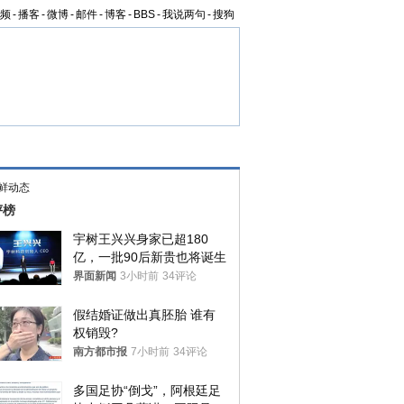
频
-
播客
-
微博
-
邮件
-
博客
-
BBS
-
我说两句
-
搜狗
鲜动态
评榜
宇树王兴兴身家已超180
亿，一批90后新贵也将诞生
界面新闻
3小时前
34评论
假结婚证做出真胚胎 谁有
权销毁?
南方都市报
7小时前
34评论
多国足协“倒戈”，阿根廷足