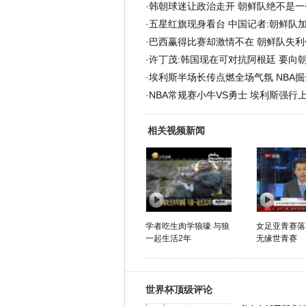
·
韩朝球迷让政治走开 朝鲜队绝不是一
·
五星红旗现身看台 中国记者:朝鲜队
·
巴西赢得比赛却激情不在 朝鲜队失利
·
许丁茂:韩国现在可对抗阿根廷 要向
·
埃利斯半场长传点燃全场气氛 NBA掘
·
NBA常规赛小牛VS勇士 埃利斯强行
相关视频新闻
学者吃生肉学狼嚎 与狼
女足亚青赛落
一起生活2年
无缘世青赛
世界杯顶级评论