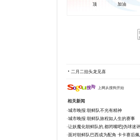
顶
加油
二月二抬头龙见喜
上网从搜狗开始
相关新闻
·
城市晚报:朝鲜队不光有精神
·
城市晚报:朝鲜队旅程如人生的赛事
·
让妖魔化朝鲜队的,都闭嘴吧[伪球迷评球
·
面对朝鲜队巴西成为配角 卡卡赛后佩