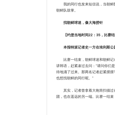
我的同行也发来短信说，当朝鲜队
朝鲜队鼓掌。
找朝鲜球迷，像大海捞针
【约堡当地时间22：35，比赛结
本报特派记者史一方在埃利斯公
比赛一结束，朝鲜球迷和朝鲜记者
讲韩语，赶紧凑过去问：“请问你们
待地涌了过来。那两名记者赶紧摆摆
也想找朝鲜的同行呢。”
其实，记者曾拿着大炮筒扫描过各
团，也在遥远的另一端。比赛一结束