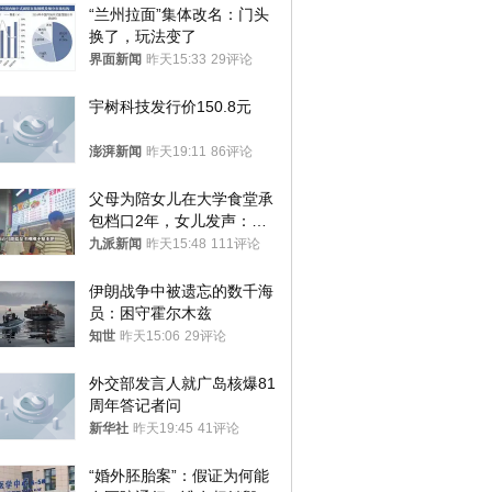
“兰州拉面”集体改名：门头
换了，玩法变了
界面新闻
昨天15:33
29评论
宇树科技发行价150.8元
澎湃新闻
昨天19:11
86评论
父母为陪女儿在大学食堂承
包档口2年，女儿发声：初
衷是为了陪伴，毕业后将不
九派新闻
昨天15:48
111评论
再营业
伊朗战争中被遗忘的数千海
员：困守霍尔木兹
知世
昨天15:06
29评论
外交部发言人就广岛核爆81
周年答记者问
新华社
昨天19:45
41评论
“婚外胚胎案”：假证为何能