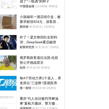
成了“一瓶酒”的样子
中国基金报
13小时前
38评论
小孩碰坏一酒店纸巾盒，被
要求赔偿924元，游客质疑
酒店房客物品超高标价，市
新快报
昨天20:51
140评论
监部门：不违规
炸了！梁文锋回吐全部利
润，DeepSeek重启融资
财富研究所
昨天16:07
25评论
俄罗斯政客逃往法国 此前
曾公开挑战普京
知世
昨天18:38
92评论
每4个劳动力养1个老人，养
老床位“三连降”|晋观医养
第一财经
昨天19:48
26评论
重庆“代人信访被判寻衅滋
事”案检方撤诉、警方撤
案，两被告人获国赔
澎湃新闻
昨天17:33
170评论