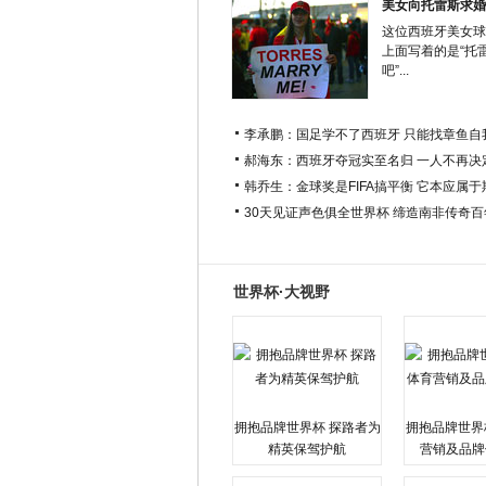
美女向托雷斯求婚
这位西班牙美女球
上面写着的是“托
吧”...
李承鹏：国足学不了西班牙 只能找章鱼自
郝海东：西班牙夺冠实至名归 一人不再决
韩乔生：金球奖是FIFA搞平衡 它本应属
30天见证声色俱全世界杯 缔造南非传奇
世界杯·大视野
拥抱品牌世界杯 探路者为
拥抱品牌世界
精英保驾护航
营销及品牌