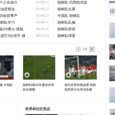
个人在战斗
朝鲜队 巴西的消息
10-06-17
加油思密达
朝鲜队比赛
10-06-17
仍收获尊严
中国队 朝鲜队
10-06-17
朝鲜队学习
朝鲜队队服
10-06-17
金VS勇士-搜狐
朝鲜队阵容
08-04-11
上篮打3分得手-搜
朝鲜队球星
08-01-03
1/2
幕 中国队
朝鲜时隔44年重回世界
南非世界杯预选赛 朝鲜
杯决赛圈
指责韩方向球员投毒
世界杯社区热议