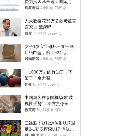
协力挺因凡蒂诺：国际足联
今后应继续在其领导下前行
观察者网
4小时前
28评论
人大教授花35万公款考证莫
言家世 荒诞吗
狐度
7小时前
372评论
女子1岁宝宝碰坏三亚一酒
店纸巾盒，赔了924元，发
帖吐槽后酒店退还一半的
封面新闻
4小时前
55评论
钱，当地市监局回应
「1000万」的竹知了，下
架了「余大嘴」
豹变
6小时前
33评论
中国游客在泰国机场遭“歧
视性手势”，泰方责令全面
调查，对责任人采取最严厉
新黄河
5小时前
61评论
处分
三连胜！赵松源传射U17国
足2-1勒沃库森U17 淘汰赛
将战河床
射门中国
昨天21:50
50评论