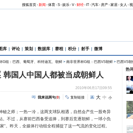
搜狐首页
-
新闻
-
体育
-
S
-
娱乐
-
V
-
财经
-
IT
-
汽车
-
房产
-
家居
-
女人
-
视
图库
|
评论
|
策划
|
数据库
|
赛程
|
积分
|
射手
|
微博
杯G组：巴西、葡萄牙、科特迪瓦、朝鲜
>
南非世界杯G组：巴西VS朝鲜
>
巴西VS朝
热
 韩国人中国人都被当成朝鲜人
2010年06月17日09:55
大
中
我来说两句
(
0
)
复制链接
小
之师；一热一冷，这两支球队相遇，自然会产生一股奇异
钻。不过，从赛前巴西备受追捧，到赛后竞逐朝鲜，一球小负
赢家”。昨天，全媒体行动组全程捕捉了这一气流的变化过程。