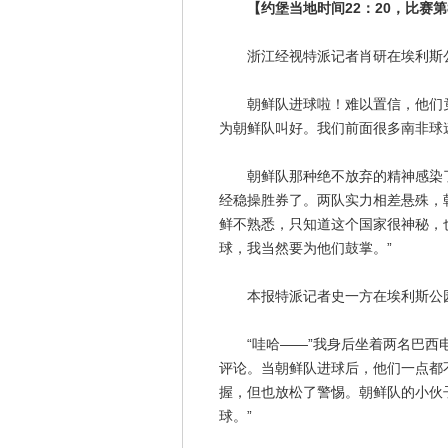
【约堡当地时间22：20，比赛第
浙江经视特派记者肖研在埃利斯
朝鲜队进球啦！难以置信，他们竟
为朝鲜队叫好。我们前面很多南非球
朝鲜队那种绝不放弃的精神感染了
经稳操胜券了。两队实力相差悬殊，
鲜不熟悉，只知道这个国家很神秘，
球，我当然要为他们鼓掌。”
本报特派记者史一方在埃利斯公园
“哇哈——”我身后坐着两名巴西电
评论。当朝鲜队进球后，他们一点都
握，但也放松了警惕。朝鲜队的小伙
球。”