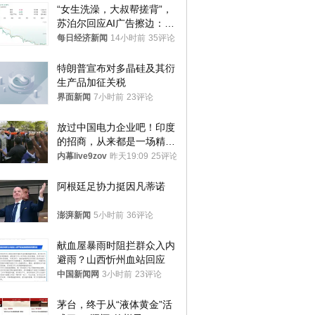
“女生洗澡，大叔帮搓背”，
苏泊尔回应AI广告擦边：视
频全下架，已强化内容管理
每日经济新闻
14小时前
35评论
与审核
特朗普宣布对多晶硅及其衍
生产品加征关税
界面新闻
7小时前
23评论
放过中国电力企业吧！印度
的招商，从来都是一场精准
收割
内幕live9zov
昨天19:09
25评论
阿根廷足协力挺因凡蒂诺
澎湃新闻
5小时前
36评论
献血屋暴雨时阻拦群众入内
避雨？山西忻州血站回应
中国新闻网
3小时前
23评论
茅台，终于从“液体黄金”活