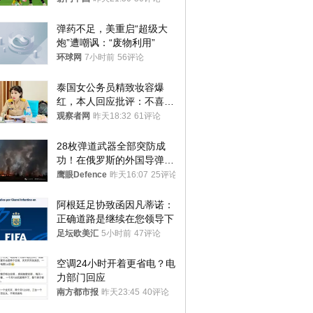
弹药不足，美重启“超级大
炮”遭嘲讽：“废物利用”
环球网
7小时前
56评论
泰国女公务员精致妆容爆
红，本人回应批评：不喜欢
就别看
观察者网
昨天18:32
61评论
28枚弹道武器全部突防成
功！在俄罗斯的外国导弹发
射车都是合法打击目标
鹰眼Defence
昨天16:07
25评论
阿根廷足协致函因凡蒂诺：
正确道路是继续在您领导下
足坛欧美汇
5小时前
47评论
空调24小时开着更省电？电
力部门回应
南方都市报
昨天23:45
40评论