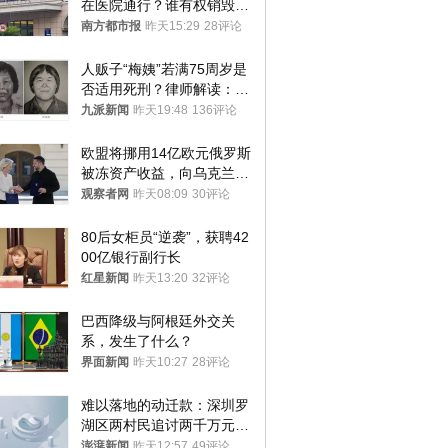
在医院通行？谁有权销毁胚
胎？
南方都市报
昨天15:29
28评论
人贩子“梅姨”若满75周岁是
否适用死刑？律师解读：很
大概率不会被判处死刑
九派新闻
昨天19:48
136评论
欧盟将挪用14亿欧元俄罗斯
被冻资产收益，向乌克兰提
供援助
观察者网
昨天08:09
30评论
80后女柜员“逆袭”，获聘42
00亿银行副行长
红星新闻
昨天13:20
32评论
巴西降级与阿根廷外交关
系，发生了什么？
界面新闻
昨天10:27
28评论
难以落地的动迁款：深圳罗
湖区两村民追讨两千万元动
迁款八年未果
澎湃新闻
昨天12:57
49评论