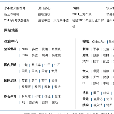
永不磨灭的番号
夏日甜心
7电影
快乐
新还珠格格
姚明退役
2011上海车展
私募
2011高考试题答案
感动中国十大母亲评选
社区2010年度行业口碑
贵州
榜
网站地图
体育中心
搜狐
|
ChinaRen
|
焦
篮球世界
|
NBA
|
赛程
|
视频
|
直播表
新闻
|
军事
|
公益
|
|
CBA
|
男篮
|
姚明
|
易建联
财经
|
股票
|
理财
|
汽车
|
购车
|
家居
|
国内足球
|
中超
|
数据库
|
中甲
|
中乙
|
国足
|
国奥
|
国青
|
女足
女人
|
母婴
|
新娘
|
旅游
|
天气
|
健康
|
国际足球
|
英超
|
意甲
|
西甲
|
海外
IT
|
数码
|
手机
|
|
欧预赛
|
欧冠
|
欧联
|
数据
博客
|
圈子
|
邮箱
|
综合体育
|
乒乓球
|
排球
|
体操
|
台球
天龙
|
鹿鼎记
|
短信
|
F1
|
高尔夫
|
刘翔
|
滚动
搜狗
|
输入法
|
地图