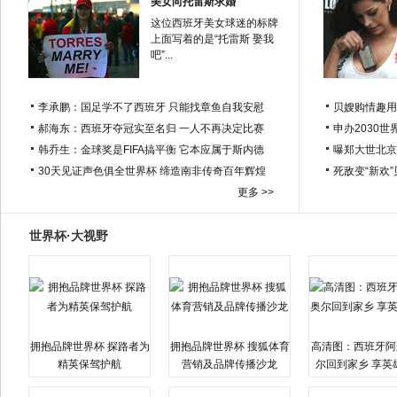
美女向托雷斯求婚
这位西班牙美女球迷的标牌
上面写着的是“托雷斯 娶我
吧”...
李承鹏：国足学不了西班牙 只能找章鱼自我安慰
贝嫂购情趣用
郝海东：西班牙夺冠实至名归 一人不再决定比赛
申办2030世
韩乔生：金球奖是FIFA搞平衡 它本应属于斯内德
曝郑大世北京
30天见证声色俱全世界杯 缔造南非传奇百年辉煌
死敌变“新欢
更多 >>
世界杯·大视野
拥抱品牌世界杯 探路者为
拥抱品牌世界杯 搜狐体育
高清图：西班牙阿
精英保驾护航
营销及品牌传播沙龙
尔回到家乡 享英