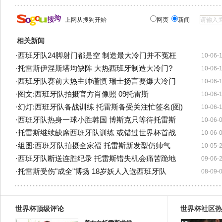
上网从搜狗开始
网页
新闻
相关新闻
·
西班牙队24脚射门都是空 制造最大冷门并不冤枉
10-06-
·
托雷斯伊涅斯塔均缺阵 大热西班牙制造大冷门?
10-06-
·
西班牙队赛前大热主帅谨慎 瑞士扬言要爆大冷门
10-06-
·
图文:西班牙队拍摄官方肖像照 09托雷斯
10-06-
·
幻灯:西班牙队备战训练 托雷斯备受关注忙签名(图)
10-06-
·
西班牙队热身一球小胜韩国 博斯克只等待托雷斯
10-06-
·
托雷斯继续缺席西班牙队训练 或错过世界杯首战
10-06-
·
组图:西班牙队拍摄全家福 托雷斯新发型仍帅气
10-05-
·
西班牙队断送连胜纪录 托雷斯错失机会痛苦跪地
09-06-
·
托雷斯受伤"成全"博扬 18岁妖人入选西班牙队
08-09-
世界杯顶级评论
世界杯社区热