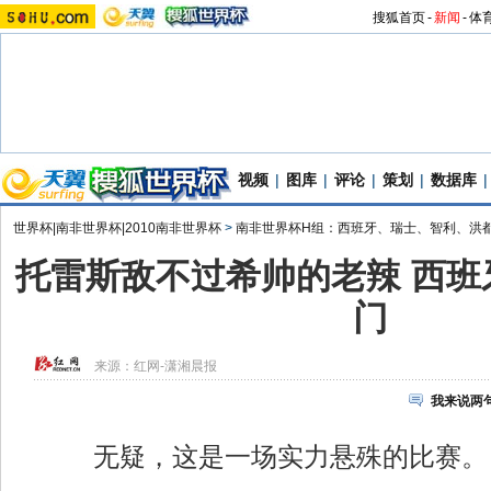
搜狐首页
-
新闻
-
体
视频
|
图库
|
评论
|
策划
|
数据库
|
世界杯|南非世界杯|2010南非世界杯
>
南非世界杯H组：西班牙、瑞士、智利、洪
托雷斯敌不过希帅的老辣 西班
门
来源：
红网-潇湘晨报
我来说两
无疑，这是一场实力悬殊的比赛。