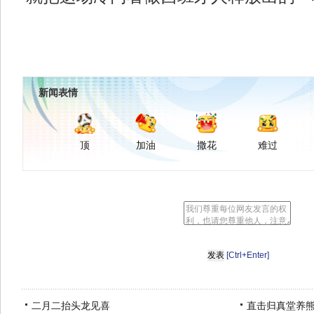
新闻表情
顶
加油
撒花
难过
[Ctrl+Enter]
二月二抬头龙见喜
直击归真堂养