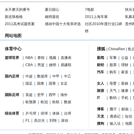
永不磨灭的番号
夏日甜心
7电影
快乐
新还珠格格
姚明退役
2011上海车展
私募
2011高考试题答案
感动中国十大母亲评选
社区2010年度行业口碑
贵州
榜
网站地图
体育中心
搜狐
|
ChinaRen
|
焦
篮球世界
|
NBA
|
赛程
|
视频
|
直播表
新闻
|
军事
|
公益
|
|
CBA
|
男篮
|
姚明
|
易建联
财经
|
股票
|
理财
|
汽车
|
购车
|
家居
|
国内足球
|
中超
|
数据库
|
中甲
|
中乙
|
国足
|
国奥
|
国青
|
女足
女人
|
母婴
|
新娘
|
旅游
|
天气
|
健康
|
国际足球
|
英超
|
意甲
|
西甲
|
海外
IT
|
数码
|
手机
|
|
欧预赛
|
欧冠
|
欧联
|
数据
博客
|
圈子
|
邮箱
|
综合体育
|
乒乓球
|
排球
|
体操
|
台球
天龙
|
鹿鼎记
|
短信
|
F1
|
高尔夫
|
刘翔
|
滚动
搜狗
|
输入法
|
地图