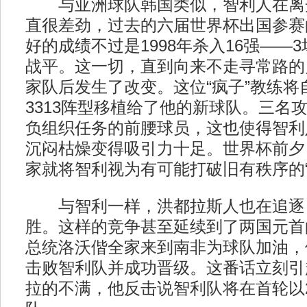
与亚洲球队韩国类似，智利人在离
直很差劲，过去的六届世界杯出国参赛
好的成绩不过是1998年杀入16强——
战平。这一切，直到向来不走寻常路的
家队后发生了改变。这位“疯子”教练将
3313阵型移植给了他的新球队。三名
负组织任务的前腰球员，这也使得智利
沉闷枯燥变得吸引力十足。世界杯前夕，
家就将智利视为有可能打破旧有秩序的“
与智利一样，洪都拉斯人也在追逐
胜。这样的竞争甚至延续到了两国元首
总统洛沃偕全家来到南非为球队加油，
击败智利队并成功晋级。这番话立刻引
拉的不满，他反击说智利队将在首轮以