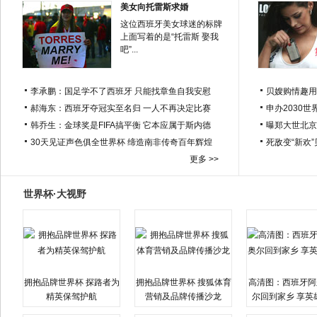
美女向托雷斯求婚
这位西班牙美女球迷的标牌
上面写着的是“托雷斯 娶我
吧”...
李承鹏：国足学不了西班牙 只能找章鱼自我安慰
贝嫂购情趣用
郝海东：西班牙夺冠实至名归 一人不再决定比赛
申办2030世
韩乔生：金球奖是FIFA搞平衡 它本应属于斯内德
曝郑大世北京
30天见证声色俱全世界杯 缔造南非传奇百年辉煌
死敌变“新欢
更多 >>
世界杯·大视野
拥抱品牌世界杯 探路者为
拥抱品牌世界杯 搜狐体育
高清图：西班牙阿
精英保驾护航
营销及品牌传播沙龙
尔回到家乡 享英