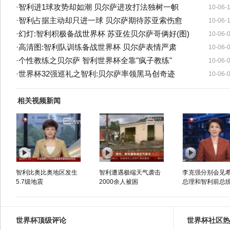
·
智利进1球攻势却如潮 贝尔萨进攻打法独树一帜
10-06-
·
智利占据主动却只进一球 贝尔萨期待苏亚索伤愈
10-06-
·
幻灯:智利积极备战世界杯 苏亚佐贝尔萨哥俩好(图)
10-06-
·
高清图:智利队训练备战世界杯 贝尔萨表情严肃
10-06-
·
个性教练之贝尔萨 智利世界杯全靠"疯子教练"
10-06-
·
世界杯32强巡礼之智利:贝尔萨率领黑马创奇迹
10-06-
相关视频新闻
智利比奥比奥地区发生
智利遭遇极端天气袭击
李克强分别会见
5.7级地震
2000余人被困
总理和智利前总
世界杯顶级评论
世界杯社区热