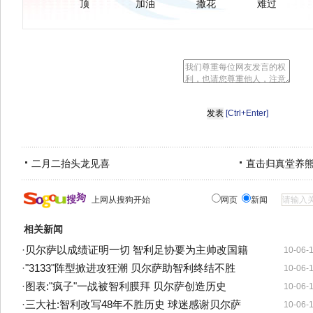
顶
加油
撒花
难过
[Ctrl+Enter]
二月二抬头龙见喜
直击归真堂养
上网从搜狗开始
网页
新闻
相关新闻
·
贝尔萨以成绩证明一切 智利足协要为主帅改国籍
10-06-
·
"3133"阵型掀进攻狂潮 贝尔萨助智利终结不胜
10-06-
·
图表:"疯子"一战被智利膜拜 贝尔萨创造历史
10-06-
·
三大社:智利改写48年不胜历史 球迷感谢贝尔萨
10-06-