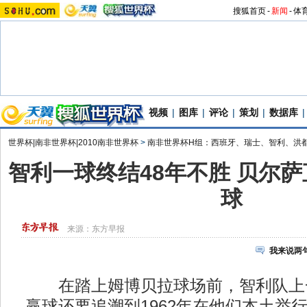
搜狐首页
-
新闻
-
体
视频
|
图库
|
评论
|
策划
|
数据库
|
世界杯|南非世界杯|2010南非世界杯
>
南非世界杯H组：西班牙、瑞士、智利、洪
智利一球终结48年不胜 贝尔
球
来源：
东方早报
我来说两
在踏上姆博贝拉球场前，智利队上
赢球还要追溯到1962年在他们本土举