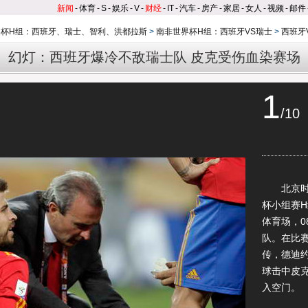
新闻
-
体育
-
S
-
娱乐
-
V
-
财经
-
IT
-
汽车
-
房产
-
家居
-
女人
-
视频
-
邮件
界杯H组：西班牙、瑞士、智利、洪都拉斯
>
南非世界杯H组：西班牙VS瑞士
>
西班牙
幻灯：西班牙爆冷不敌瑞士队 皮克受伤血染赛场
1
/10
北京时间6
杯小组赛
体育场，0
队。在比
传，德迪
球击中皮
入空门。