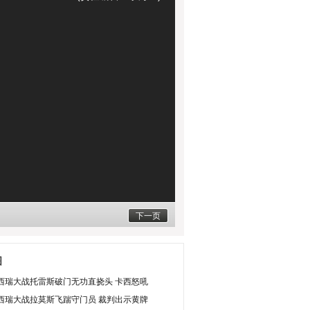
下一页
图
西瑞大战托雷斯破门无功直挠头 卡西怒吼
西瑞大战拉莫斯飞踹守门员 裁判出示黄牌