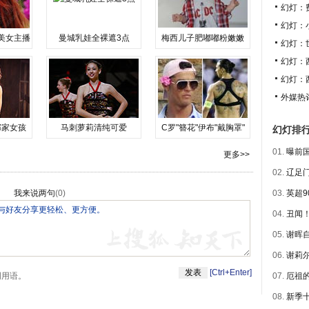
幻灯：
幻灯：
美女主播
曼城乳娃全裸遮3点
梅西儿子肥嘟嘟粉嫩嫩
幻灯：
幻灯：
幻灯：
外媒热
邻家女孩
马刺萝莉清纯可爱
C罗"簪花"伊布"戴胸罩"
幻灯排
01.
曝前国
更多>>
02.
辽足门
我来说两句
(
0
)
03.
英超9
04.
丑闻！
05.
谢晖自
06.
谢莉尔
[Ctrl+Enter]
明用语。
07.
厄祖的
08.
新季