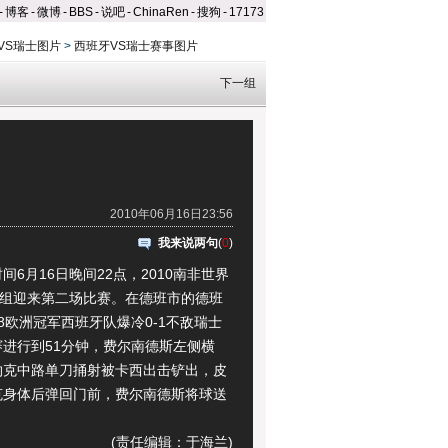
-
博客
-
微博
-
BBS
-
说吧
-
ChinaRen
-
搜狗
-
17173
VS瑞士图片
>
西班牙VS瑞士赛事图片
下一组
2010年06月16日23:56
我来说两句
(
0
)
月16日晚间22点，2010南非世界
H组迎来第二场比赛。在德班市的德班
8欧洲冠军西班牙队爆冷0-1不敌瑞士
赛进行到51分钟，费尔南德斯左侧横
约克中路单刀捅射被卡西出击铲出，皮
克身体后弹回门前，费尔南德斯将球送
(责任编辑：于海兰)