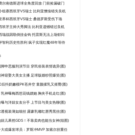
费尔南德斯进球全角度回放 门前捡漏破门
小组赛西班牙VS瑞士 比利亚懊恼错失良机
世界杯西班牙VS瑞士 桑德罗斯受伤下场
西班牙主帅大秀脚法 比利亚遗憾错过良机
西瑞战因勒倒挂金钩 托雷斯无法上场郁闷
评智利历史性胜利 疯子实现红魔48年等待
行
脚申思服刑演节目 穿民俗装表情诡异(图)
神迎娶大美女主播 足球版婚纱照爆笑(图)
0后抖奶嫩模PK苍井空 童颜揉乳又摇臀(图)
乳神曝梅西想花钱嫖她 胸夹手机走红(图)
曝与洋妞女友分手 上节目与美女热聊(图)
透视装薄如细丝 露豪乳嘟红唇秀黑丝(图)
妞儿果然GDS！不靠卖肉也能当女神(组图)
十大或爆发球员：罗斯冲MVP 加索尔担重任