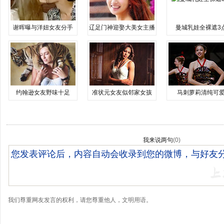
谢晖曝与洋妞女友分手
辽足门神迎娶大美女主播
曼城乳娃全裸遮3
约翰逊女友野味十足
准状元女友似邻家女孩
马刺萝莉清纯可
我来说两句
(
0
)
我们尊重网友发言的权利，请您尊重他人，文明用语。