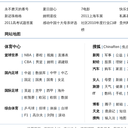
永不磨灭的番号
夏日甜心
7电影
快乐
新还珠格格
姚明退役
2011上海车展
私募
2011高考试题答案
感动中国十大母亲评选
社区2010年度行业口碑
贵州
榜
网站地图
体育中心
搜狐
|
ChinaRen
|
焦
篮球世界
|
NBA
|
赛程
|
视频
|
直播表
新闻
|
军事
|
公益
|
|
CBA
|
男篮
|
姚明
|
易建联
财经
|
股票
|
理财
|
汽车
|
购车
|
家居
|
国内足球
|
中超
|
数据库
|
中甲
|
中乙
|
国足
|
国奥
|
国青
|
女足
女人
|
母婴
|
新娘
|
旅游
|
天气
|
健康
|
国际足球
|
英超
|
意甲
|
西甲
|
海外
IT
|
数码
|
手机
|
|
欧预赛
|
欧冠
|
欧联
|
数据
博客
|
圈子
|
邮箱
|
综合体育
|
乒乓球
|
排球
|
体操
|
台球
天龙
|
鹿鼎记
|
短信
|
F1
|
高尔夫
|
刘翔
|
滚动
搜狗
|
输入法
|
地图