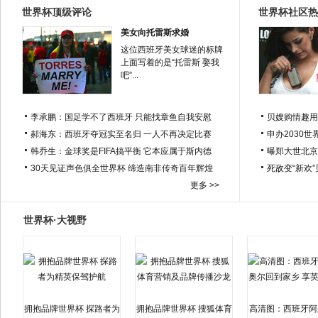
世界杯顶级评论
世界杯社区热
美女向托雷斯求婚
这位西班牙美女球迷的标牌
上面写着的是“托雷斯 娶我
吧”...
李承鹏：国足学不了西班牙 只能找章鱼自我安慰
贝嫂购情趣用
郝海东：西班牙夺冠实至名归 一人不再决定比赛
申办2030世
韩乔生：金球奖是FIFA搞平衡 它本应属于斯内德
曝郑大世北京
30天见证声色俱全世界杯 缔造南非传奇百年辉煌
死敌变“新欢
更多 >>
世界杯·大视野
拥抱品牌世界杯 探路者为
拥抱品牌世界杯 搜狐体育
高清图：西班牙阿