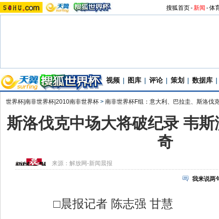
搜狐首页
-
新闻
-
体
视频
|
图库
|
评论
|
策划
|
数据库
|
世界杯|南非世界杯|2010南非世界杯
>
南非世界杯F组：意大利、巴拉圭、斯洛伐
斯洛伐克中场大将破纪录 韦斯
奇
来源：
解放网-新闻晨报
我来说两
□晨报记者 陈志强 甘慧