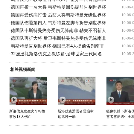
·
德国再折一名大将 韦斯特曼因伤提前告别世界杯
10-06-
·
德国再受伤病打击 后防大将韦斯特曼无缘世界杯
10-06-
·
德国队伤退第四人 韦斯特曼左脚骨折告别世界杯
10-06-
·
德国队韦斯特曼热身受伤无缘南非 勒夫不召新人
10-06-
·
德国队再折大将 后卫韦斯特曼热身受伤无缘南非
10-06-
·
韦斯特曼告别世界杯 德国已有4人提前告别南非
10-06-
·
32强巡礼斯洛伐克之教练篇:足球世家三代同名
10-05-
相关视频新闻
斯洛伐克发生火车相撞
斯洛伐克滑雪者雪崩幸
摄像机拍下斯洛
事故18人伤亡
运逃过一劫
雪者雪崩逃生全