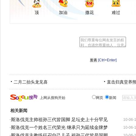
顶
加油
撒花
难过
[Ctrl+Enter]
二月二抬头龙见喜
直击归真堂养
上网从搜狗开始
网页
新闻
相关新闻
·
斯洛伐克主帅祖孙三代皆国脚 足坛史上十分罕见
10-06-
·
斯洛伐克一个姓名三代荣光 继承只为延续金牌梦
10-06-
·
斯洛伐克主教练征召自己儿子 祖孙三代皆是国脚
10-06-