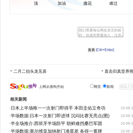
顶
加油
撒花
难过
[Ctrl+Enter]
二月二抬头龙见喜
直击归真堂养
上网从搜狗开始
网页
新闻
相关新闻
·
日本上半场唯一一次射门即得手 本田圭佑立奇功
10-06-
·
半场数据:日本一次射门即进球 沉闷比赛无亮点(图)
10-06-
·
半全场推介:西班牙半场防平 朝鲜难挡桑巴军团
10-06-
·
半场数据:塞尔维亚加纳射门准星差 各得一黄牌
10-06-