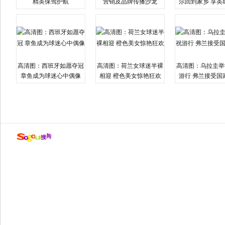
精英保驾护航
营销及品牌传播沙龙
尔回到家乡 享英
高清图：西班牙如愿夺冠
高清图：荷兰女球迷半裸
高清图：乌拉圭举
章鱼成为球迷心中偶像
相迎 橙色美女惊艳狂欢
游行 弗兰接受国