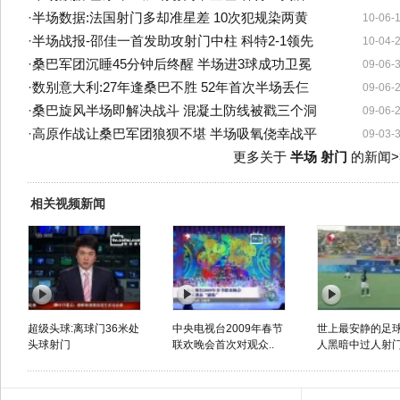
·
半场数据:法国射门多却准星差 10次犯规染两黄
10-06-
·
半场战报-邵佳一首发助攻射门中柱 科特2-1领先
10-04-
·
桑巴军团沉睡45分钟后终醒 半场进3球成功卫冕
09-06-
·
数别意大利:27年逢桑巴不胜 52年首次半场丢仨
09-06-
·
桑巴旋风半场即解决战斗 混凝土防线被戳三个洞
09-06-
·
高原作战让桑巴军团狼狈不堪 半场吸氧侥幸战平
09-03-
更多关于
半场 射门
的新闻>
相关视频新闻
超级头球:离球门36米处
中央电视台2009年春节
世上最安静的足球
头球射门
联欢晚会首次对观众..
人黑暗中过人射