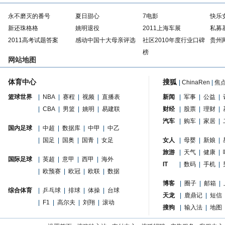
永不磨灭的番号
夏日甜心
7电影
快乐
新还珠格格
姚明退役
2011上海车展
私募
2011高考试题答案
感动中国十大母亲评选
社区2010年度行业口碑
贵州
榜
网站地图
体育中心
搜狐
|
ChinaRen
|
焦
篮球世界
|
NBA
|
赛程
|
视频
|
直播表
新闻
|
军事
|
公益
|
|
CBA
|
男篮
|
姚明
|
易建联
财经
|
股票
|
理财
|
汽车
|
购车
|
家居
|
国内足球
|
中超
|
数据库
|
中甲
|
中乙
|
国足
|
国奥
|
国青
|
女足
女人
|
母婴
|
新娘
|
旅游
|
天气
|
健康
|
国际足球
|
英超
|
意甲
|
西甲
|
海外
IT
|
数码
|
手机
|
|
欧预赛
|
欧冠
|
欧联
|
数据
博客
|
圈子
|
邮箱
|
综合体育
|
乒乓球
|
排球
|
体操
|
台球
天龙
|
鹿鼎记
|
短信
|
F1
|
高尔夫
|
刘翔
|
滚动
搜狗
|
输入法
|
地图