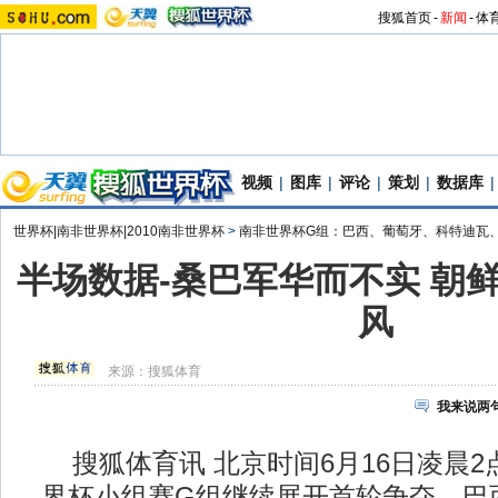
搜狐首页
-
新闻
-
体
视频
|
图库
|
评论
|
策划
|
数据库
|
世界杯|南非世界杯|2010南非世界杯
>
南非世界杯G组：巴西、葡萄牙、科特迪瓦
半场数据-桑巴军华而不实 朝
风
来源：
搜狐体育
我来说两
搜狐体育讯 北京时间6月16日凌晨2点
界杯小组赛G组继续展开首轮争夺。巴