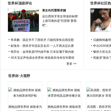
世界杯顶级评论
世界杯社区热
美女向托雷斯求婚
这位西班牙美女球迷的标牌
上面写着的是“托雷斯 娶我
吧”...
李承鹏：国足学不了西班牙 只能找章鱼自我安慰
贝嫂购情趣用
郝海东：西班牙夺冠实至名归 一人不再决定比赛
申办2030世
韩乔生：金球奖是FIFA搞平衡 它本应属于斯内德
曝郑大世北京
30天见证声色俱全世界杯 缔造南非传奇百年辉煌
死敌变“新欢
更多 >>
世界杯·大视野
拥抱品牌世界杯 探路者为
拥抱品牌世界杯 搜狐体育
高清图：西班牙阿