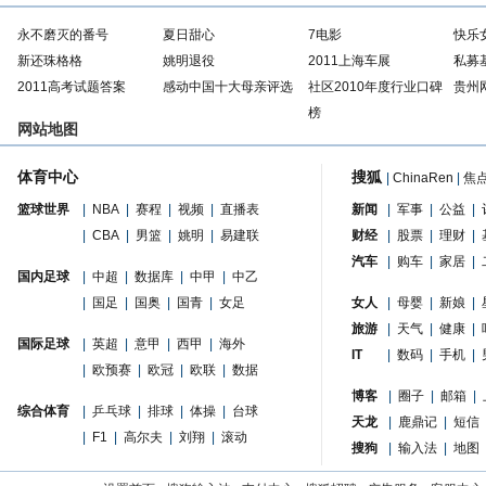
永不磨灭的番号
夏日甜心
7电影
快乐
新还珠格格
姚明退役
2011上海车展
私募
2011高考试题答案
感动中国十大母亲评选
社区2010年度行业口碑
贵州
榜
网站地图
体育中心
搜狐
|
ChinaRen
|
焦
篮球世界
|
NBA
|
赛程
|
视频
|
直播表
新闻
|
军事
|
公益
|
|
CBA
|
男篮
|
姚明
|
易建联
财经
|
股票
|
理财
|
汽车
|
购车
|
家居
|
国内足球
|
中超
|
数据库
|
中甲
|
中乙
|
国足
|
国奥
|
国青
|
女足
女人
|
母婴
|
新娘
|
旅游
|
天气
|
健康
|
国际足球
|
英超
|
意甲
|
西甲
|
海外
IT
|
数码
|
手机
|
|
欧预赛
|
欧冠
|
欧联
|
数据
博客
|
圈子
|
邮箱
|
综合体育
|
乒乓球
|
排球
|
体操
|
台球
天龙
|
鹿鼎记
|
短信
|
F1
|
高尔夫
|
刘翔
|
滚动
搜狗
|
输入法
|
地图