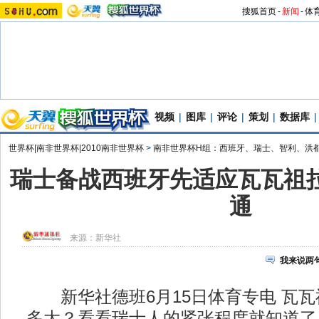
搜狐首页
-
新闻
-
体
视频
|
图库
|
评论
|
策划
|
数据库
|
世界杯|南非世界杯|2010南非世界杯
>
南非世界杯H组：西班牙、瑞士、智利、洪
瑞士备战西班牙先适应瓦瓦祖拉
通
来源：
新华社
我来说两
新华社德班6月15日体育专电 瓦瓦
多大？看看瑞士人的紧张程度就知道了