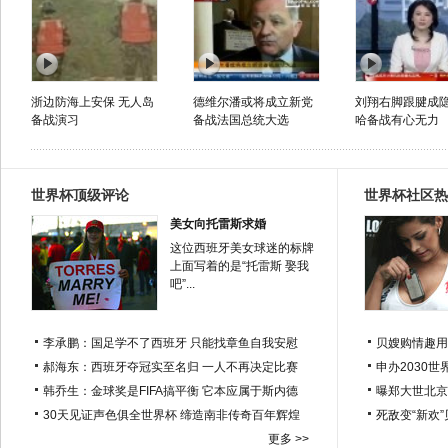
浙边防海上安保 无人岛
德维尔潘或将成立新党
刘翔右脚跟腱成隐
备战演习
备战法国总统大选
哈备战有心无力
世界杯顶级评论
世界杯社区热
美女向托雷斯求婚
这位西班牙美女球迷的标牌
上面写着的是“托雷斯 娶我
吧”...
李承鹏：国足学不了西班牙 只能找章鱼自我安慰
贝嫂购情趣用
郝海东：西班牙夺冠实至名归 一人不再决定比赛
申办2030世
韩乔生：金球奖是FIFA搞平衡 它本应属于斯内德
曝郑大世北京
30天见证声色俱全世界杯 缔造南非传奇百年辉煌
死敌变“新欢
更多 >>