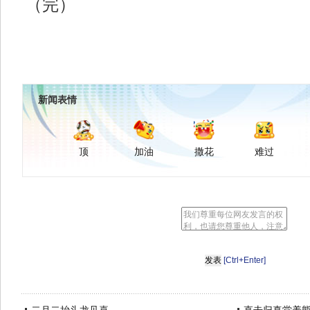
（完）
新闻表情
顶
加油
撒花
难过
[Ctrl+Enter]