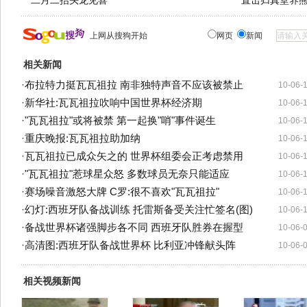
二月二抬头龙见喜
直击归真堂养
上网从搜狗开始
网页
新闻
相关新闻
·
布拉特力挺瓦瓦祖拉 南非独特声音不应该被禁止
10-06-
·
新华社:瓦瓦祖拉吹响中国世界杯经济期
10-06-
·
"瓦瓦祖拉"或将被禁 第一起换"哨"事件诞生
10-06-
·
重庆晚报:瓦瓦祖拉助加纳
10-06-
·
瓦瓦祖拉已成众矢之的 世界杯组委会正考虑禁用
10-06-
·
"瓦瓦祖拉"惹球星众怒 多数球员无奈只能适应
10-06-
·
赛场噪音激怒大牌 C罗:很不喜欢"瓦瓦祖拉"
10-06-
·
幻灯:西班牙队备战训练 托雷斯备受关注忙签名(图)
10-06-
·
备战世界杯诸强脚步各不同 西班牙队胜券在握型
10-06-
·
高清图:西班牙队备战世界杯 比利亚冲锋献头阵
10-06-
相关视频新闻