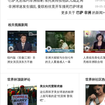
·
巴萨无意续约非洲猎豹 埃托奥转投他队几成定局
09-06-
·
非洲球迷发生骚乱 曼联粉丝竟开车撞死巴萨球迷
09-05-
更多关于
巴萨 非洲
的新闻>
相关视频新闻
纽约版《笑傲江湖》非
非洲大猩猩与分别七年
人类祖先骨化石
洲女演员演东方不败
的主人重逢感人一幕
亮相非洲联合馆
世界杯顶级评论
世界杯社区热
美女向托雷斯求婚
这位西班牙美女球迷的标牌
上面写着的是“托雷斯 娶我
吧”...