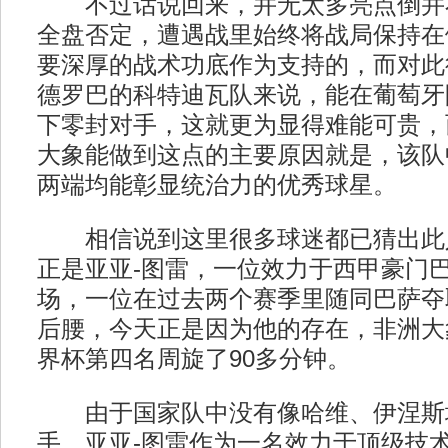
不过话说回来，并无太多亮点倒并
全盘否定，遭遇战里始终将战局保持在
要深厚的战术功底作为支持的，而对此
德罗巴的科特迪瓦队来说，能在葡萄牙
下零封对手，这就更为显得难能可贵，
大象能做到这点的主要原因就是，该队
两端均能彰显统治力的优秀球星。
相信说到这里很多球迷都已猜出此
正是亚亚-图雷，一位效力于西甲豪门
场，一位在过去两个赛季里随同巴萨夺
后腰，今天正是因为他的存在，非洲大
界杯第四名周旋了90多分钟。
由于国家队中没有像哈维、伊涅斯
手，亚亚-图雷作为一名效力于顶级技