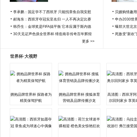
李承鹏：国足学不了西班牙 只能找章鱼自我安慰
贝嫂购情趣用
郝海东：西班牙夺冠实至名归 一人不再决定比赛
申办2030世
韩乔生：金球奖是FIFA搞平衡 它本应属于斯内德
曝郑大世北京
30天见证声色俱全世界杯 缔造南非传奇百年辉煌
死敌变“新欢
更多 >>
世界杯·大视野
拥抱品牌世界杯 探路者为
拥抱品牌世界杯 搜狐体育
高清图：西班牙阿
精英保驾护航
营销及品牌传播沙龙
尔回到家乡 享英