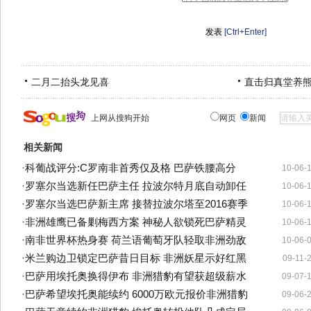
[Ctrl+Enter]
二月二抬头龙见喜
直击归真堂养
上网从搜狗开始
网页
新闻
相关新闻
·
科葡战评分:C罗南非首秀仅及格 巴萨铁腰高分
10-06-
·
罗塞尔当选新任巴萨主任 拉波尔特月底自动卸任
10-06-
·
罗塞尔当选巴萨新主席 接替拉波尔塔至2016赛季
10-06-
·
非洲雄鹰已备剿梅西方案 神秘人欲锁死巴萨精灵
10-06-
·
南非世界杯热身赛 荷兰语葡萄牙队轻取非洲劲敌
10-06-
·
米兰购边卫锁定巴萨昔日目标 非洲妖星示好红黑
09-11-
·
巴萨用埃托奥换得伊布 非洲猎豹有望获超级薪水
09-07-
·
巴萨希望埃托奥能续约 6000万欧元报价非洲猎豹
09-06-