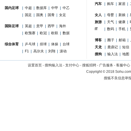
汽车
|
购车
|
家居
|
国内足球
|
中超
|
数据库
|
中甲
|
中乙
|
国足
|
国奥
|
国青
|
女足
女人
|
母婴
|
新娘
|
旅游
|
天气
|
健康
|
国际足球
|
英超
|
意甲
|
西甲
|
海外
IT
|
数码
|
手机
|
|
欧预赛
|
欧冠
|
欧联
|
数据
博客
|
圈子
|
邮箱
|
综合体育
|
乒乓球
|
排球
|
体操
|
台球
天龙
|
鹿鼎记
|
短信
|
F1
|
高尔夫
|
刘翔
|
滚动
搜狗
|
输入法
|
地图
设置首页
-
搜狗输入法
-
支付中心
-
搜狐招聘
-
广告服务
-
客服中心
Copyright
©
2018 Sohu.com 
搜狐不良信息举