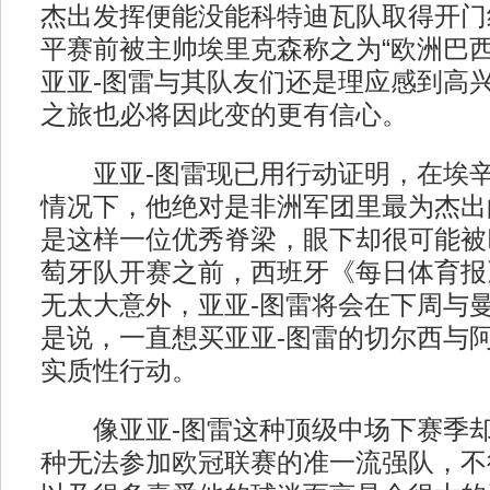
杰出发挥便能没能科特迪瓦队取得开门
平赛前被主帅埃里克森称之为“欧洲巴西
亚亚-图雷与其队友们还是理应感到高
之旅也必将因此变的更有信心。
亚亚-图雷现已用行动证明，在埃辛
情况下，他绝对是非洲军团里最为杰出
是这样一位优秀脊梁，眼下却很可能被
萄牙队开赛之前，西班牙《每日体育报
无太大意外，亚亚-图雷将会在下周与
是说，一直想买亚亚-图雷的切尔西与
实质性行动。
像亚亚-图雷这种顶级中场下赛季却
种无法参加欧冠联赛的准一流强队，不