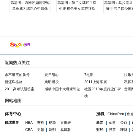
高清图：西班牙如愿夺冠
高清图：荷兰女球迷半裸
高清图：乌拉圭举
章鱼成为球迷心中偶像
相迎 橙色美女惊艳狂欢
游行 弗兰接受国
近期热点关注
永不磨灭的番号
夏日甜心
7电影
快乐
新还珠格格
姚明退役
2011上海车展
私募
2011高考试题答案
感动中国十大母亲评选
社区2010年度行业口碑
贵州
榜
网站地图
体育中心
搜狐
|
ChinaRen
|
焦
篮球世界
|
NBA
|
赛程
|
视频
|
直播表
新闻
|
军事
|
公益
|
|
CBA
|
男篮
|
姚明
|
易建联
财经
|
股票
|
理财
|