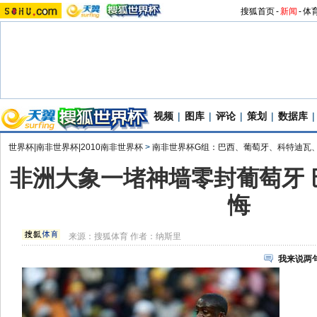
搜狐首页
-
新闻
-
体
视频
|
图库
|
评论
|
策划
|
数据库
|
世界杯|南非世界杯|2010南非世界杯
>
南非世界杯G组：巴西、葡萄牙、科特迪瓦
非洲大象一堵神墙零封葡萄牙 
悔
来源：
搜狐体育
作者：纳斯里
我来说两