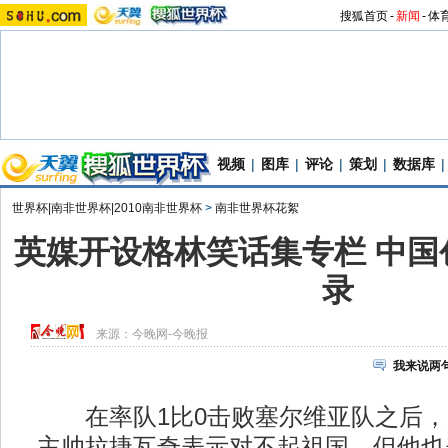
搜狐首页
-
新闻
-
体
视频
|
图库
|
评论
|
策划
|
数据库
|
世界杯|南非世界杯|2010南非世界杯
>
南非世界杯花絮
英媒开设格林笑话集专栏 中国
录
来源：
今晚网-今晚报
我来说两
在率队1比0击败塞尔维亚队之后，
主帅拉捷瓦奇表示对不起祖国，但他也