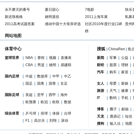
永不磨灭的番号
夏日甜心
7电影
快乐
新还珠格格
姚明退役
2011上海车展
私募
2011高考试题答案
感动中国十大母亲评选
社区2010年度行业口碑
贵州
榜
网站地图
体育中心
搜狐
|
ChinaRen
|
焦
篮球世界
|
NBA
|
赛程
|
视频
|
直播表
新闻
|
军事
|
公益
|
|
CBA
|
男篮
|
姚明
|
易建联
财经
|
股票
|
理财
|
汽车
|
购车
|
家居
|
国内足球
|
中超
|
数据库
|
中甲
|
中乙
|
国足
|
国奥
|
国青
|
女足
女人
|
母婴
|
新娘
|
旅游
|
天气
|
健康
|
国际足球
|
英超
|
意甲
|
西甲
|
海外
IT
|
数码
|
手机
|
|
欧预赛
|
欧冠
|
欧联
|
数据
博客
|
圈子
|
邮箱
|
综合体育
|
乒乓球
|
排球
|
体操
|
台球
天龙
|
鹿鼎记
|
短信
|
F1
|
高尔夫
|
刘翔
|
滚动
搜狗
|
输入法
|
地图