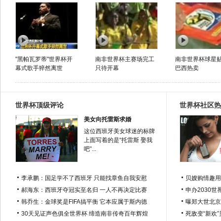
"黑帕瓦罗蒂"世界杯开
南非世界杯主赛场完工
南非世界杯球星
幕式歌手猝然离世
只待开幕
巴西热卖
世界杯顶级评论
世界杯社区热
美女向托雷斯求婚
这位西班牙美女球迷的标牌
上面写着的是“托雷斯 娶我
吧”...
李承鹏：国足学不了西班牙 只能找章鱼自我安慰
贝嫂购情趣用
郝海东：西班牙夺冠实至名归 一人不再决定比赛
申办2030世
韩乔生：金球奖是FIFA搞平衡 它本应属于斯内德
曝郑大世北京
30天见证声色俱全世界杯 缔造南非传奇百年辉煌
死敌变“新欢