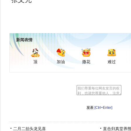
新闻表情
顶
加油
撒花
难过
[Ctrl+Enter]
二月二抬头龙见喜
直击归真堂养