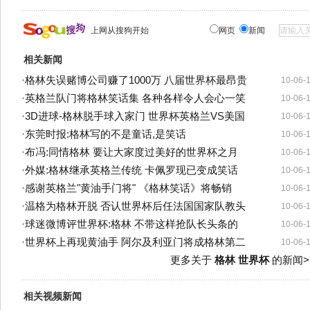
上网从搜狗开始
网页
新闻
相关新闻
·
格林失误赌博公司赚了1000万 八届世界杯最昂贵
10-06-
·
英格兰队门将格林笑话集 各种各样令人会心一笑
10-06-
·
3D进球-格林脱手球入家门 世界杯英格兰VS美国
10-06-
·
东莞时报:格林写的不是童话,是笑话
10-06-
·
布冯:同情格林 要让大家度过美好的世界杯之月
10-06-
·
外媒:格林继承英格兰传统 卡佩罗现已变成笑话
10-06-
·
感谢英格兰"黄油手门将" 《格林笑话》将畅销
10-06-
·
温格为格林开脱 否认世界杯后任法国国家队教头
10-06-
·
球迷微博评世界杯:格林 不带这样抢队长头条的
10-06-
·
世界杯上再现黄油手 阿尔及利亚门将成格林第二
10-06-
更多关于
格林 世界杯
的新闻>
相关视频新闻