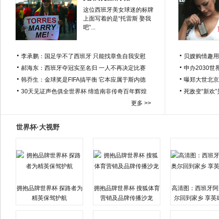
这位西班牙美女球迷的标牌
上面写着的是“托雷斯 娶我
吧”...
李承鹏：国足学不了西班牙 只能找章鱼自我安慰
贝嫂购情趣用
郝海东：西班牙夺冠实至名归 一人不再决定比赛
申办2030世
韩乔生：金球奖是FIFA搞平衡 它本应属于斯内德
曝郑大世北京
30天见证声色俱全世界杯 缔造南非传奇百年辉煌
死敌变“新欢
更多 >>
世界杯·大视野
拥抱品牌世界杯 探路者为
拥抱品牌世界杯 搜狐体育
高清图：西班牙阿
精英保驾护航
营销及品牌传播沙龙
尔回到家乡 享英