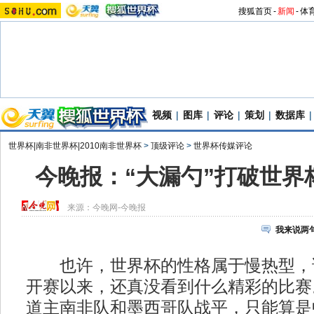
搜狐首页
-
新闻
-
体
视频
|
图库
|
评论
|
策划
|
数据库
|
世界杯|南非世界杯|2010南非世界杯
>
顶级评论
>
世界杯传媒评论
今晚报：“大漏勺”打破世界
来源：
今晚网-今晚报
我来说两
也许，世界杯的性格属于慢热型，
开赛以来，还真没看到什么精彩的比赛
道主南非队和墨西哥队战平，只能算是