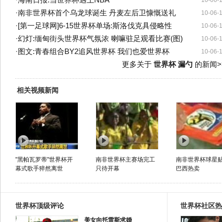
·
海南日报:当世界杯遇上NBA
10-06-
·
南非世界杯首个乌龙球诞生 丹麦左后卫慷慨送礼
10-06-
·
[第一足球网]6-15世界杯单场:斯洛伐克具侵略性
10-06-
·
幻灯:缅甸街头世界杯气氛浓 喇嘛驻足观看比赛(图)
10-06-
·
图文:青春组合BY2追风世界杯 我们也爱世界杯
10-06-
更多关于
世界杯 漏勺
的新闻>
相关视频新闻
"黑帕瓦罗蒂"世界杯开
南非世界杯主赛场完工
南非世界杯球星
幕式歌手猝然离世
只待开幕
巴西热卖
世界杯顶级评论
世界杯社区热
美女向托雷斯求婚