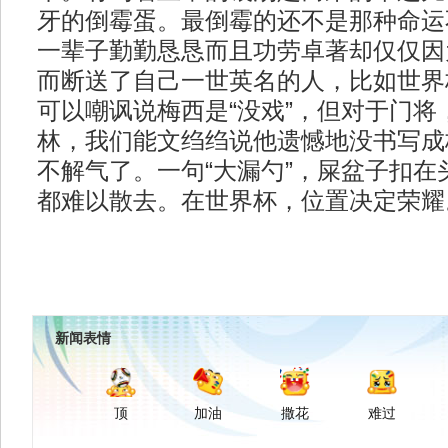
牙的倒霉蛋。最倒霉的还不是那种命运
一辈子勤勤恳恳而且功劳卓著却仅仅因
而断送了自己一世英名的人，比如世界
可以嘲讽说梅西是“没戏”，但对于门将
林，我们能文绉绉说他遗憾地没书写成
不解气了。一句“大漏勺”，屎盆子扣在
都难以散去。在世界杯，位置决定荣耀
新闻表情
顶
加油
撒花
难过