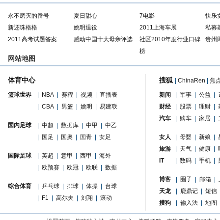
永不磨灭的番号
夏日甜心
7电影
快乐
新还珠格格
姚明退役
2011上海车展
私募
2011高考试题答案
感动中国十大母亲评选
社区2010年度行业口碑
贵州
榜
网站地图
体育中心
搜狐
|
ChinaRen
|
焦
篮球世界
|
NBA
|
赛程
|
视频
|
直播表
新闻
|
军事
|
公益
|
|
CBA
|
男篮
|
姚明
|
易建联
财经
|
股票
|
理财
|
汽车
|
购车
|
家居
|
国内足球
|
中超
|
数据库
|
中甲
|
中乙
|
国足
|
国奥
|
国青
|
女足
女人
|
母婴
|
新娘
|
旅游
|
天气
|
健康
|
国际足球
|
英超
|
意甲
|
西甲
|
海外
IT
|
数码
|
手机
|
|
欧预赛
|
欧冠
|
欧联
|
数据
博客
|
圈子
|
邮箱
|
综合体育
|
乒乓球
|
排球
|
体操
|
台球
天龙
|
鹿鼎记
|
短信
|
F1
|
高尔夫
|
刘翔
|
滚动
搜狗
|
输入法
|
地图