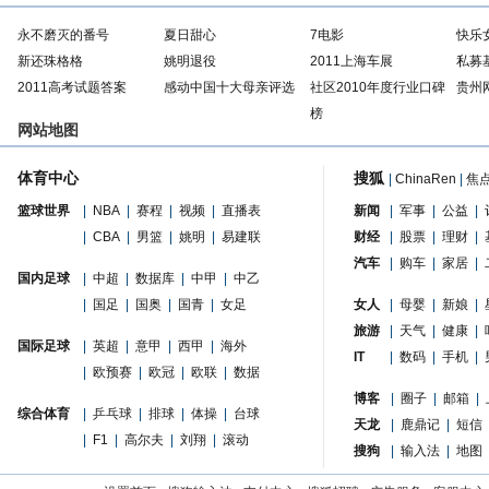
永不磨灭的番号
夏日甜心
7电影
快乐
新还珠格格
姚明退役
2011上海车展
私募
2011高考试题答案
感动中国十大母亲评选
社区2010年度行业口碑
贵州
榜
网站地图
体育中心
搜狐
|
ChinaRen
|
焦
篮球世界
|
NBA
|
赛程
|
视频
|
直播表
新闻
|
军事
|
公益
|
|
CBA
|
男篮
|
姚明
|
易建联
财经
|
股票
|
理财
|
汽车
|
购车
|
家居
|
国内足球
|
中超
|
数据库
|
中甲
|
中乙
|
国足
|
国奥
|
国青
|
女足
女人
|
母婴
|
新娘
|
旅游
|
天气
|
健康
|
国际足球
|
英超
|
意甲
|
西甲
|
海外
IT
|
数码
|
手机
|
|
欧预赛
|
欧冠
|
欧联
|
数据
博客
|
圈子
|
邮箱
|
综合体育
|
乒乓球
|
排球
|
体操
|
台球
天龙
|
鹿鼎记
|
短信
|
F1
|
高尔夫
|
刘翔
|
滚动
搜狗
|
输入法
|
地图