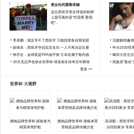
美女向托雷斯求婚
这位西班牙美女球迷的标牌
上面写着的是“托雷斯 娶我
吧”...
李承鹏：国足学不了西班牙 只能找章鱼自我安慰
贝嫂购情趣用
郝海东：西班牙夺冠实至名归 一人不再决定比赛
申办2030世
韩乔生：金球奖是FIFA搞平衡 它本应属于斯内德
曝郑大世北京
30天见证声色俱全世界杯 缔造南非传奇百年辉煌
死敌变“新欢
更多 >>
世界杯·大视野
拥抱品牌世界杯 探路者为
拥抱品牌世界杯 搜狐体育
高清图：西班牙阿
精英保驾护航
营销及品牌传播沙龙
尔回到家乡 享英