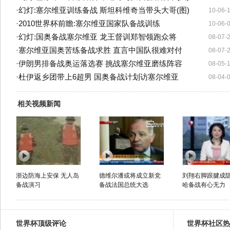
·
幻灯:塞尔维亚训练备战 斯坦科维奇当带头大哥(图)
10-06-
·
2010世界杯前瞻:塞尔维亚国家队备战训练
10-06-
·
幻灯:国奥备战塞尔维亚 龙王督训郑智领跑众将
08-07-
·
塞尔维亚国奥苦练备战求胜 直言中国队很难对付
08-07-
·
伊朗男排备战奥运落选赛 挑战塞尔维亚磨练阵容
08-05-
·
杜伊返乡团带上6超男 国奥备战计划访塞尔维亚
08-04-
相关视频新闻
浙边防海上安保 无人岛
德维尔潘或将成立新党
刘翔右脚跟腱成隐
备战演习
备战法国总统大选
哈备战有心无力
世界杯顶级评论
世界杯社区热