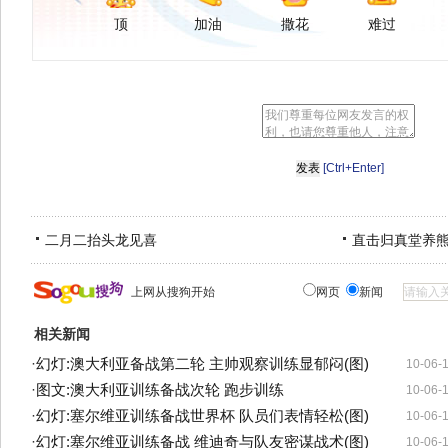
顶
加油
撒花
难过
[Ctrl+Enter]
二月二抬头龙见喜
直击归真堂养
上网从搜狗开始
网页
新闻
相关新闻
·
幻灯:澳大利亚备战第二轮 主帅观察训练显郁闷(图)
10-06-
·
图文:澳大利亚训练备战次轮 跑步训练
10-06-
·
幻灯:塞尔维亚训练备战世界杯 队员们表情轻松(图)
10-06-
·
幻灯:塞尔维亚训练备战 维迪奇与队友密谋战术(图)
10-06-