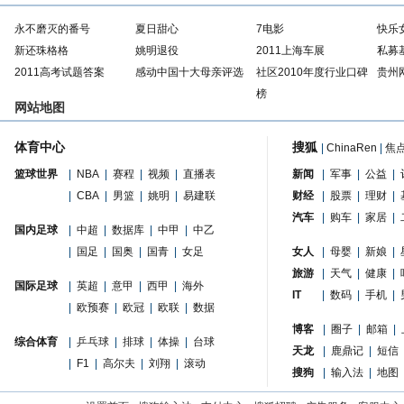
永不磨灭的番号
夏日甜心
7电影
快乐
新还珠格格
姚明退役
2011上海车展
私募
2011高考试题答案
感动中国十大母亲评选
社区2010年度行业口碑
贵州
榜
网站地图
体育中心
搜狐
|
ChinaRen
|
焦
篮球世界
|
NBA
|
赛程
|
视频
|
直播表
新闻
|
军事
|
公益
|
|
CBA
|
男篮
|
姚明
|
易建联
财经
|
股票
|
理财
|
汽车
|
购车
|
家居
|
国内足球
|
中超
|
数据库
|
中甲
|
中乙
|
国足
|
国奥
|
国青
|
女足
女人
|
母婴
|
新娘
|
旅游
|
天气
|
健康
|
国际足球
|
英超
|
意甲
|
西甲
|
海外
IT
|
数码
|
手机
|
|
欧预赛
|
欧冠
|
欧联
|
数据
博客
|
圈子
|
邮箱
|
综合体育
|
乒乓球
|
排球
|
体操
|
台球
天龙
|
鹿鼎记
|
短信
|
F1
|
高尔夫
|
刘翔
|
滚动
搜狗
|
输入法
|
地图