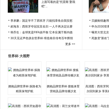
上面写着的是“托雷斯 娶我
吧”...
李承鹏：国足学不了西班牙 只能找章鱼自我安慰
贝嫂购情趣用
郝海东：西班牙夺冠实至名归 一人不再决定比赛
申办2030世
韩乔生：金球奖是FIFA搞平衡 它本应属于斯内德
曝郑大世北京
30天见证声色俱全世界杯 缔造南非传奇百年辉煌
死敌变“新欢
更多 >>
世界杯·大视野
拥抱品牌世界杯 探路者为
拥抱品牌世界杯 搜狐体育
高清图：西班牙阿
精英保驾护航
营销及品牌传播沙龙
尔回到家乡 享英