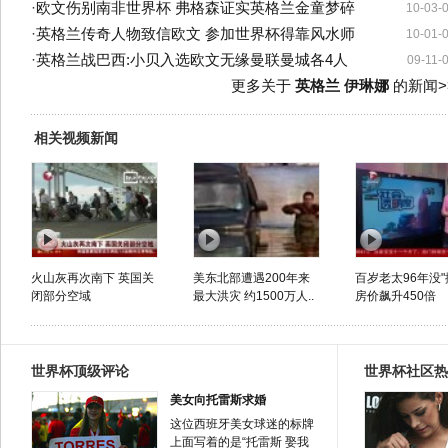
·
欧文伤别南非世界杯 弗格森证实英格兰金童梦碎
10-03-
·
英格兰传奇人物致信欧文 参加世界杯得靠风水师
10-01-
·
英格兰战巴西:小贝入选欧文无缘曼联曼城各4人
09-11-
更多关于
英格兰 伊琳娜
的新闻>
相关视频新闻
火山灰再次南下 英国关
美东北部遭遇200年来
百岁老太96年没"
闭部分空域
最大洪灾 约1500万人..
房价飙升450倍
世界杯顶级评论
世界杯社区热
美女向托雷斯求婚
这位西班牙美女球迷的标牌
上面写着的是“托雷斯 娶我