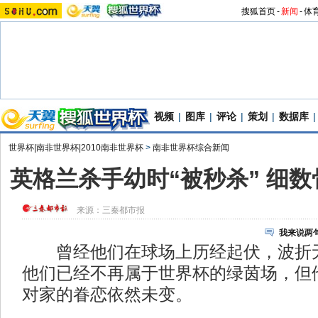
搜狐首页
-
新闻
-
体
视频
|
图库
|
评论
|
策划
|
数据库
|
世界杯|南非世界杯|2010南非世界杯
>
南非世界杯综合新闻
英格兰杀手幼时“被秒杀” 细
来源：
三秦都市报
我来说两
曾经他们在球场上历经起伏，波折无
他们已经不再属于世界杯的绿茵场，但
对家的眷恋依然未变。