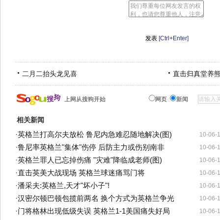
[Ctrl+Enter]
二月二抬头龙见喜
直击归真堂养
上网从搜狗开始
网页
新闻
相关新闻
·
英格兰打高尔夫放松 鲁尼内急难忍随地解决(图)
10-06-
·
鲁尼率英格兰"集体"伤停 后防主力或伤别南非
10-06-
·
英格兰罪人已忘掉伤痛 "灾难"降临成老师(图)
10-06-
·
直击英美大战现场 英格兰球迷痛骂门将
10-06-
·
潘采夫:英格兰,天才"坏小子"!
10-06-
·
汉密尔顿巴顿包揽前两名 换个方式为英格兰争光
10-06-
·
门将格林出现低级失误 英格兰1-1美国痛失好局
10-06-