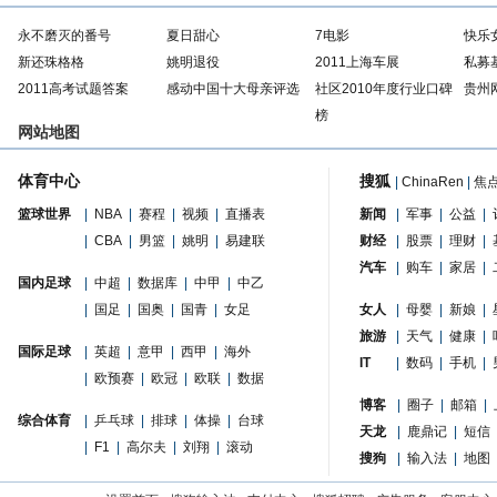
永不磨灭的番号
夏日甜心
7电影
快乐
新还珠格格
姚明退役
2011上海车展
私募
2011高考试题答案
感动中国十大母亲评选
社区2010年度行业口碑
贵州
榜
网站地图
体育中心
搜狐
|
ChinaRen
|
焦
篮球世界
|
NBA
|
赛程
|
视频
|
直播表
新闻
|
军事
|
公益
|
|
CBA
|
男篮
|
姚明
|
易建联
财经
|
股票
|
理财
|
汽车
|
购车
|
家居
|
国内足球
|
中超
|
数据库
|
中甲
|
中乙
|
国足
|
国奥
|
国青
|
女足
女人
|
母婴
|
新娘
|
旅游
|
天气
|
健康
|
国际足球
|
英超
|
意甲
|
西甲
|
海外
IT
|
数码
|
手机
|
|
欧预赛
|
欧冠
|
欧联
|
数据
博客
|
圈子
|
邮箱
|
综合体育
|
乒乓球
|
排球
|
体操
|
台球
天龙
|
鹿鼎记
|
短信
|
F1
|
高尔夫
|
刘翔
|
滚动
搜狗
|
输入法
|
地图