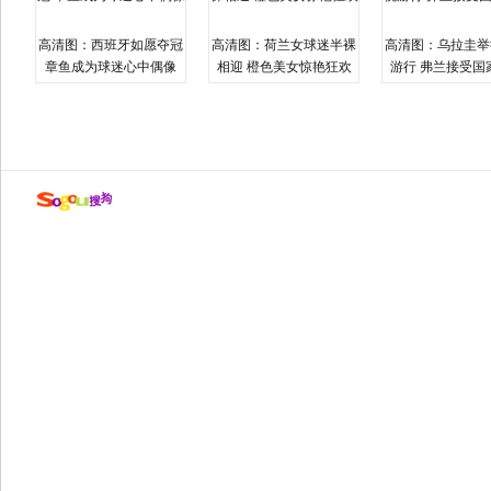
高清图：西班牙如愿夺冠
高清图：荷兰女球迷半裸
高清图：乌拉圭举
章鱼成为球迷心中偶像
相迎 橙色美女惊艳狂欢
游行 弗兰接受国