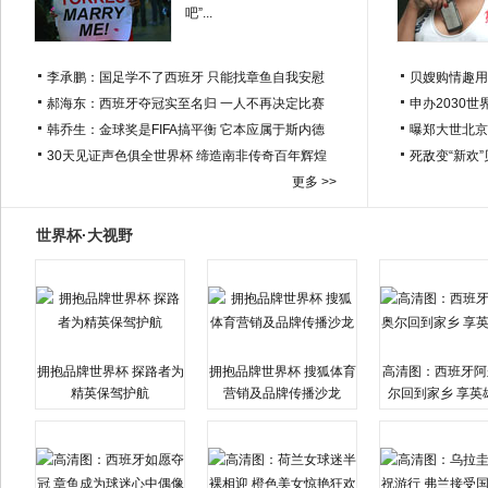
吧”...
李承鹏：国足学不了西班牙 只能找章鱼自我安慰
贝嫂购情趣用
郝海东：西班牙夺冠实至名归 一人不再决定比赛
申办2030世
韩乔生：金球奖是FIFA搞平衡 它本应属于斯内德
曝郑大世北京
30天见证声色俱全世界杯 缔造南非传奇百年辉煌
死敌变“新欢
更多 >>
世界杯·大视野
拥抱品牌世界杯 探路者为
拥抱品牌世界杯 搜狐体育
高清图：西班牙阿
精英保驾护航
营销及品牌传播沙龙
尔回到家乡 享英