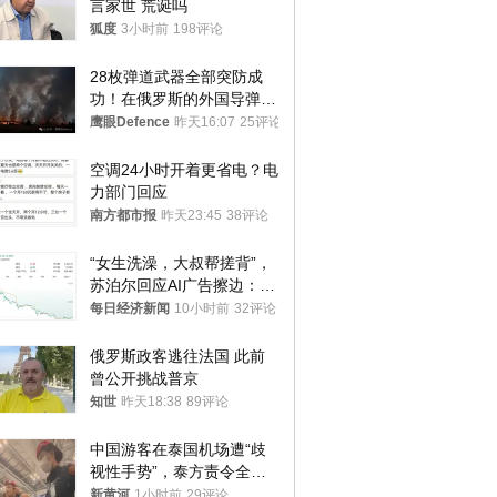
言家世 荒诞吗
狐度
3小时前
198评论
28枚弹道武器全部突防成
功！在俄罗斯的外国导弹发
射车都是合法打击目标
鹰眼Defence
昨天16:07
25评论
空调24小时开着更省电？电
力部门回应
南方都市报
昨天23:45
38评论
“女生洗澡，大叔帮搓背”，
苏泊尔回应AI广告擦边：视
频全下架，已强化内容管理
每日经济新闻
10小时前
32评论
与审核
俄罗斯政客逃往法国 此前
曾公开挑战普京
知世
昨天18:38
89评论
中国游客在泰国机场遭“歧
视性手势”，泰方责令全面
调查，对责任人采取最严厉
新黄河
1小时前
29评论