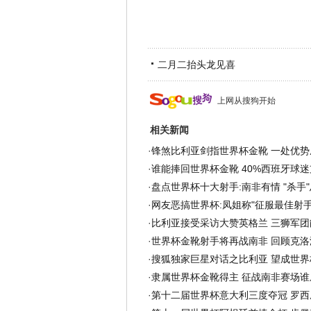
二月二抬头龙见喜
上网从搜狗开始
相关新闻
·
锋煞比利亚剑指世界杯金靴 一处优势
·
谁能捧回世界杯金靴 40%西班牙球迷
·
盘点世界杯十大射手:南非有情 "杀手
·
网友恶搞世界杯:凤姐称"征服最佳射手"
·
比利亚接受采访大赞英格兰 三狮军团
·
世界杯金靴射手将再战南非 回顾克洛
·
搜狐独家巨星对话之比利亚 望成世界
·
隶属世界杯金靴得主 征战南非赛场谁
·
第十二届世界杯意大利三度夺冠 罗西