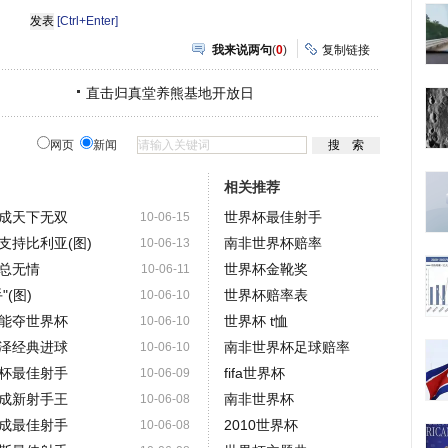
[Ctrl+Enter]
我来说两句
(
0
)
复制链接
直击归真堂养熊基地开放日
网页
新闻
相关推荐
成天下无双
世界杯最佳射手
10-06-15
支持比利亚(图)
南非世界杯赔率
10-06-13
"总无情
世界杯金靴奖
10-06-11
(图)
世界杯赔率表
10-06-10
能夺世界杯
世界杯 t恤
10-06-10
泽经典进球
南非世界杯足球赔率
10-06-10
杯最佳射手
fifa世界杯
10-06-09
成新射手王
南非世界杯
10-06-08
成最佳射手
2010世界杯
10-06-08