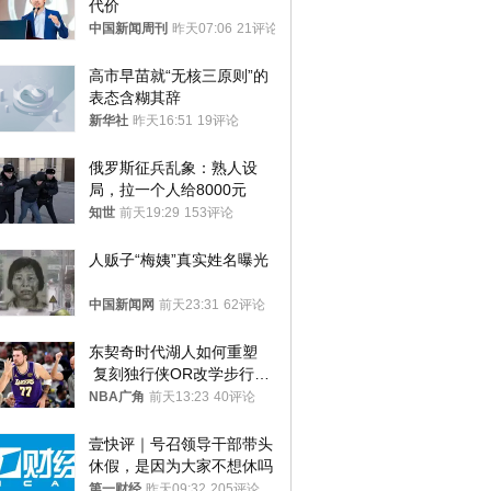
代价
中国新闻周刊
昨天07:06
21评论
高市早苗就“无核三原则”的
表态含糊其辞
新华社
昨天16:51
19评论
俄罗斯征兵乱象：熟人设
局，拉一个人给8000元
知世
前天19:29
153评论
人贩子“梅姨”真实姓名曝光
中国新闻网
前天23:31
62评论
东契奇时代湖人如何重塑
 复刻独行侠OR改学步行
者？
NBA广角
前天13:23
40评论
壹快评｜号召领导干部带头
休假，是因为大家不想休吗
第一财经
昨天09:32
205评论