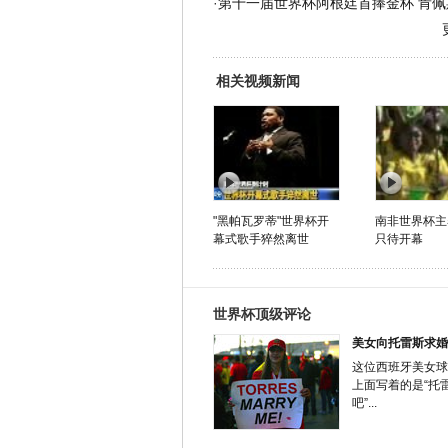
·
第十一届世界杯阿根廷首捧金杯 肯佩
相关视频新闻
"黑帕瓦罗蒂"世界杯开
南非世界杯主
幕式歌手猝然离世
只待开幕
世界杯顶级评论
美女向托雷斯求婚
这位西班牙美女球
上面写着的是“托
吧”...