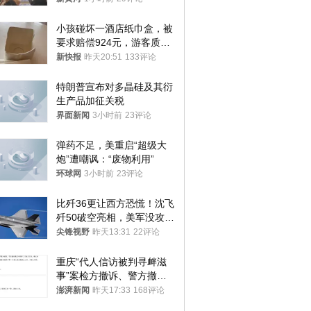
处分
小孩碰坏一酒店纸巾盒，被
要求赔偿924元，游客质疑
酒店房客物品超高标价，市
新快报
昨天20:51
133评论
监部门：不违规
特朗普宣布对多晶硅及其衍
生产品加征关税
界面新闻
3小时前
23评论
弹药不足，美重启“超级大
炮”遭嘲讽：“废物利用”
环球网
3小时前
23评论
比歼36更让西方恐慌！沈飞
歼50破空亮相，美军没攻克
的技术被拿下
尖锋视野
昨天13:31
22评论
重庆“代人信访被判寻衅滋
事”案检方撤诉、警方撤
案，两被告人获国赔
澎湃新闻
昨天17:33
168评论