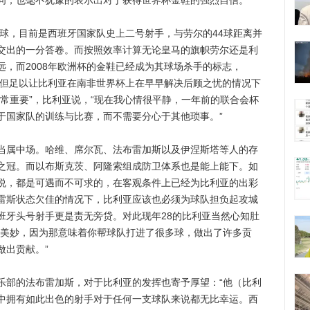
问，也毫不犹豫的表示出对于获得世界杯金鞋的强烈自信。
球，目前是西班牙国家队史上二号射手，与劳尔的44球距离并
交出的一分答卷。而按照效率计算无论皇马的旗帜劳尔还是利
，而2008年欧洲杯的金鞋已经成为其球场杀手的标志，
，但足以让比利亚在南非世界杯上在早早解决后顾之忧的情况下
常重要”，比利亚说，“现在我心情很平静，一年前的联合会杯
于国家队的训练与比赛，而不需要分心于其他琐事。”
属中场。哈维、席尔瓦、法布雷加斯以及伊涅斯塔等人的存
之冠。而以布斯克茨、阿隆索组成防卫体系也是能上能下。如
说，都是可遇而不可求的，在客观条件上已经为比利亚的出彩
雷斯状态欠佳的情况下，比利亚应该也必须为球队担负起攻城
班牙头号射手更是责无旁贷。对此现年28的比利亚当然心知肚
很美妙，因为那意味着你帮球队打进了很多球，做出了许多贡
做出贡献。”
部的法布雷加斯，对于比利亚的发挥也寄予厚望：“他（比利
中拥有如此出色的射手对于任何一支球队来说都无比幸运。西