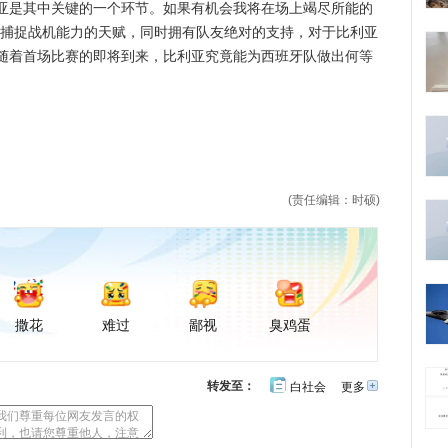
亚是其中关键的一个环节。如果有机会我将在场上竭尽所能的
的捕捉战机能力的天赋，同时拥有队友绝对的支持，对于比利亚
随着首场比赛的即将到来，比利亚究竟能为西班牙队做出何等
。
(责任编辑：时硕)
撒花
难过
鄙视
臭鸡蛋
转发至：
白社会
更多
开
心
豆
网
瓣