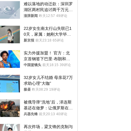
难以落地的动迁款：深圳罗
湖区两村民追讨两千万元动
迁款八年未果
澎湃新闻
昨天12:57
49评论
22岁女生南太行山失联已1
0天，家属：她刚大学毕业
想到山里旅行
新京报
前天23:18
65评论
实力外援加盟！ 官方：北
京首钢签下巴里·布朗和桑
普森
中国篮镜头
前天18:15
39评论
32岁女儿不结婚 母亲花7万
求助心理“大咖”
极昼
昨天08:29
19评论
被俄导弹“洗地”后，泽连斯
基还在做梦：让俄罗斯在冬
季前求和？
兵器先锋
前天20:13
40评论
再次炸场，梁文锋的克制与