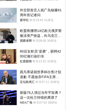
外交部发言人就广岛核爆81
周年答记者问
新华社
昨天19:45
41评论
欧盟将挪用14亿欧元俄罗斯
被冻资产收益，向乌克兰提
供援助
观察者网
昨天08:09
30评论
80后女柜员“逆袭”，获聘42
00亿银行副行长
红星新闻
昨天13:20
32评论
因凡蒂诺就世界杯出售计划
道歉 不愿放弃FIFA主席职
位
足坛欧美汇
昨天07:11
33评论
新版76人强过当年宇宙勇？
这一次杜兰特错的离谱了
NBA广角
昨天07:04
38评论