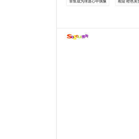
章鱼成为球迷心中偶像
相迎 橙色美