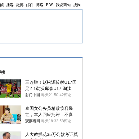
频
-
播客
-
微博
-
邮件
-
博客
-
BBS
-
我说两句
-
搜狗
评榜
三连胜！赵松源传射U17国
足2-1勒沃库森U17 淘汰赛
将战河床
射门中国
昨天21:50
42评论
泰国女公务员精致妆容爆
红，本人回应批评：不喜欢
就别看
观察者网
昨天18:32
58评论
人大教授花35万公款考证莫