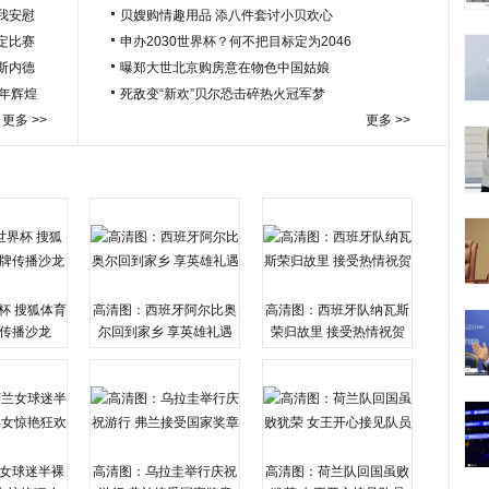
我安慰
贝嫂购情趣用品 添八件套讨小贝欢心
定比赛
申办2030世界杯？何不把目标定为2046
于斯内德
曝郑大世北京购房意在物色中国姑娘
百年辉煌
死敌变“新欢”贝尔恐击碎热火冠军梦
更多 >>
更多 >>
杯 搜狐体育
高清图：西班牙阿尔比奥
高清图：西班牙队纳瓦斯
传播沙龙
尔回到家乡 享英雄礼遇
荣归故里 接受热情祝贺
女球迷半裸
高清图：乌拉圭举行庆祝
高清图：荷兰队回国虽败