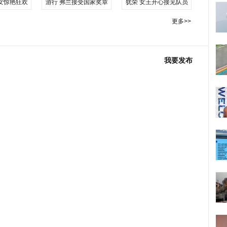
女惊艳狂欢
游行 弗兰接受国家奖章
犹荣 女王开心接见队员
更多>>
我要发布