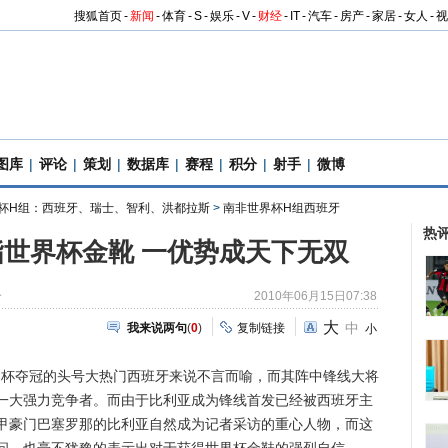
搜狐首页
-
新闻
-
体育
-
S
-
娱乐
-
V
-
财经
-
IT
-
汽车
-
房产
-
家居
-
女人
-
视
图库
|
评论
|
策划
|
数据库
|
赛程
|
积分
|
射手
|
微博
杯H组：西班牙、瑞士、智利、洪都拉斯
>
南非世界杯H组西班牙
热
世界杯金靴 一优势成天下无双
兮
2010年06月15日07:38
大
中
我来说两句
(
0
)
复制链接
小
杯夺冠的头号大热门西班牙来说不言而喻，而其阵中锋线大将
一大强力竞争者。而由于比利亚成为锋线首发已经被西班牙主
甲豪门巴塞罗那的比利亚自然成为记者采访的重心人物，而这