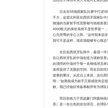
位西班牙锋线带头大哥面对记者的追
过去在58场国家队比赛中打进38
不大，这是比利亚在西班牙国家队中
物浦的当家射手托雷斯都与他相差甚远
4000欧元的身价虽然不是世界第一
心无旁骛的专心上阵。“这对我来说非
我可不是这样。现在我能够专心致志
在目前西班牙队阵中，最强一环当
在让西班牙队的中场创造力堪称世界
此强悍的中场对于每一名锋线球员来
发挥提供了无限的空间。而在目前托
拔寨的重任。从此点上来说，这位西
明：“如果能成为射手王那感觉肯定
献。我已经做好准备奉献所有为球队
而目前效力于英超豪门阿森纳俱乐
亚）是一名出色的攻击球员，在球队