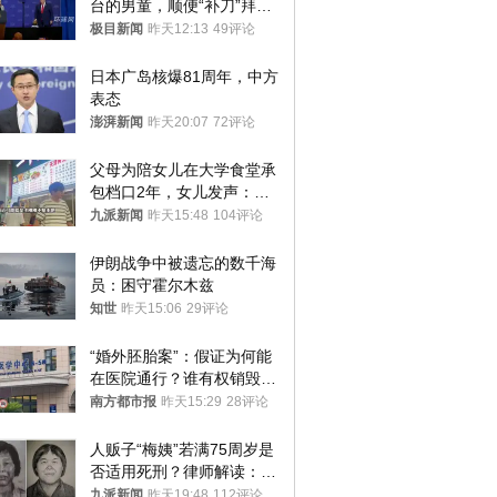
台的男童，顺便“补刀”拜
登：“我可不想他像拜登一
极目新闻
昨天12:13
49评论
样摔下来”
日本广岛核爆81周年，中方
表态
澎湃新闻
昨天20:07
72评论
父母为陪女儿在大学食堂承
包档口2年，女儿发声：初
衷是为了陪伴，毕业后将不
九派新闻
昨天15:48
104评论
再营业
伊朗战争中被遗忘的数千海
员：困守霍尔木兹
知世
昨天15:06
29评论
“婚外胚胎案”：假证为何能
在医院通行？谁有权销毁胚
胎？
南方都市报
昨天15:29
28评论
人贩子“梅姨”若满75周岁是
否适用死刑？律师解读：很
大概率不会被判处死刑
九派新闻
昨天19:48
112评论