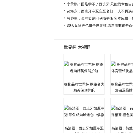
李承鹏：国足学不了西班牙 只能找章鱼自
郝海东：西班牙夺冠实至名归 一人不再决
韩乔生：金球奖是FIFA搞平衡 它本应属
30天见证声色俱全世界杯 缔造南非传奇
世界杯·大视野
拥抱品牌世界杯 探路者为
拥抱品牌世界
精英保驾护航
营销及品牌
高清图：西班牙如愿夺冠
高清图：荷兰