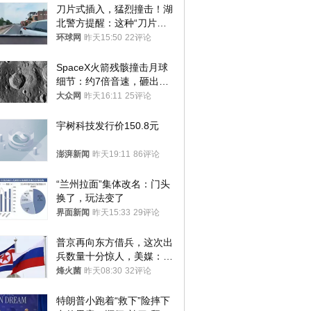
刀片式插入，猛烈撞击！湖
北警方提醒：这种“刀片超
车”，太危险了
环球网
昨天15:50
22评论
SpaceX火箭残骸撞击月球
细节：约7倍音速，砸出直
径约30米撞击坑
大众网
昨天16:11
25评论
宇树科技发行价150.8元
澎湃新闻
昨天19:11
86评论
“兰州拉面”集体改名：门头
换了，玩法变了
界面新闻
昨天15:33
29评论
普京再向东方借兵，这次出
兵数量十分惊人，美媒：俄
朝要动真格？
烽火菌
昨天08:30
32评论
特朗普小跑着“救下”险摔下