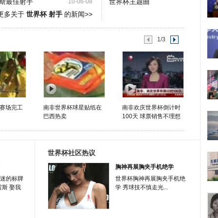
斯最佳射手
世界杯主题曲
10-06-08
更多关于
世界杯 射手
的新闻>>
1/3
赛场完工
南非世界杯球星贴纸在
南非欢庆世界杯倒计时
巴西热卖
100天 球票销售不理想
世界杯社区热议
胸神再展胸夹手机绝学
迷的标牌
世界杯胸神再展胸夹手机绝
雷斯 娶我
学 秀球技不慎走光...