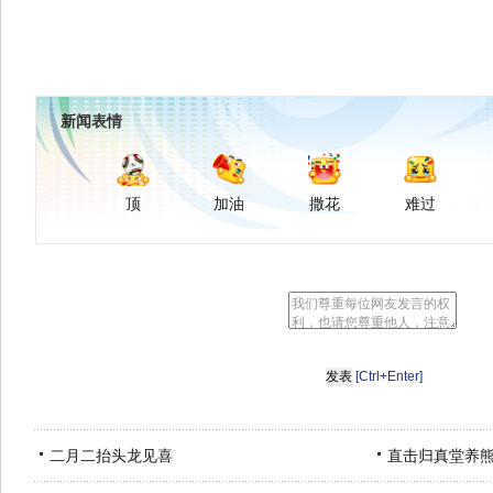
新闻表情
顶
加油
撒花
难过
[Ctrl+Enter]
二月二抬头龙见喜
直击归真堂养