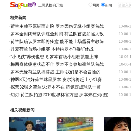
上网从搜狗开始
网页
新闻
相关新闻
·
荷兰主帅不愿铤而走险 罗本因伤无缘小组赛首战
10-06-
·
罗本全封闭球队训练全封闭 荷兰队首战如临大敌
10-06-
·
荷兰队确认罗本即将痊愈 能不能上场需看主教练
10-06-
·
丹麦荷兰首场小组赛 本特纳罗本"相约"休战
10-06-
·
"小飞侠"养伤也想飞 罗本首场小组赛就能上阵
10-06-
·
梅西身体疲惫状态不佳 罗本不会参加荷兰队首战
10-06-
·
罗本无缘荷兰队揭幕战 主帅:我们是不会冒险的
10-06-
·
神医8天治好荷兰球星罗本 皮尔洛将赶上小组赛
10-06-
·
探营32强之荷兰队:罗本不在 范佩西成球队一哥
10-06-
·
幻灯:荷兰队拍摄2010世界杯官方照 罗本未在列(图)
10-06-
相关视频新闻