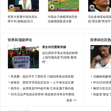
世界大奖赛中国女排出
中国女子曲棍球创历史
马拉多纳亲临现
师不利 揭幕战2比3..
击败德国挺进决赛
战"准女婿"表现
世界杯顶级评论
世界杯社区热
美女向托雷斯求婚
这位西班牙美女球迷的标牌
上面写着的是“托雷斯 娶我
吧”...
李承鹏：国足学不了西班牙 只能找章鱼自我安慰
贝嫂购情趣用
郝海东：西班牙夺冠实至名归 一人不再决定比赛
申办2030世
韩乔生：金球奖是FIFA搞平衡 它本应属于斯内德
曝郑大世北京
30天见证声色俱全世界杯 缔造南非传奇百年辉煌
死敌变“新欢
更多 >>