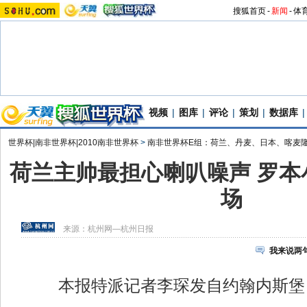
搜狐首页
-
新闻
-
体
视频
|
图库
|
评论
|
策划
|
数据库
|
世界杯|南非世界杯|2010南非世界杯
>
南非世界杯E组：荷兰、丹麦、日本、喀麦
荷兰主帅最担心喇叭噪声 罗本
场
来源：
杭州网—杭州日报
我来说两
本报特派记者李琛发自约翰内斯堡