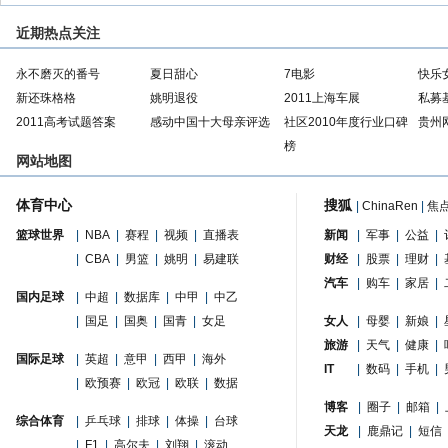
近期热点关注
永不磨灭的番号
夏日甜心
7电影
快乐
新还珠格格
姚明退役
2011上海车展
私募
2011高考试题答案
感动中国十大母亲评选
社区2010年度行业口碑
贵州
榜
网站地图
体育中心
搜狐
|
ChinaRen
|
焦
篮球世界
|
NBA
|
赛程
|
视频
|
直播表
新闻
|
军事
|
公益
|
|
CBA
|
男篮
|
姚明
|
易建联
财经
|
股票
|
理财
|
汽车
|
购车
|
家居
|
国内足球
|
中超
|
数据库
|
中甲
|
中乙
|
国足
|
国奥
|
国青
|
女足
女人
|
母婴
|
新娘
|
旅游
|
天气
|
健康
|
国际足球
|
英超
|
意甲
|
西甲
|
海外
IT
|
数码
|
手机
|
|
欧预赛
|
欧冠
|
欧联
|
数据
博客
|
圈子
|
邮箱
|
综合体育
|
乒乓球
|
排球
|
体操
|
台球
天龙
|
鹿鼎记
|
短信
|
F1
|
高尔夫
|
刘翔
|
滚动