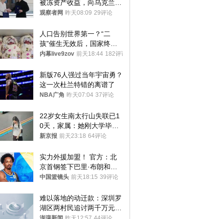
被冻资产收益，向乌克兰提
供援助
观察者网
昨天08:09
29评论
人口告别世界第一？“二
孩”催生无效后，国家终于
向住房出手了！
内幕live9zov
前天18:44
182评论
新版76人强过当年宇宙勇？
这一次杜兰特错的离谱了
NBA广角
昨天07:04
37评论
22岁女生南太行山失联已1
0天，家属：她刚大学毕业
想到山里旅行
新京报
前天23:18
64评论
实力外援加盟！ 官方：北
京首钢签下巴里·布朗和桑
普森
中国篮镜头
前天18:15
39评论
难以落地的动迁款：深圳罗
湖区两村民追讨两千万元动
迁款八年未果
澎湃新闻
昨天12:57
44评论