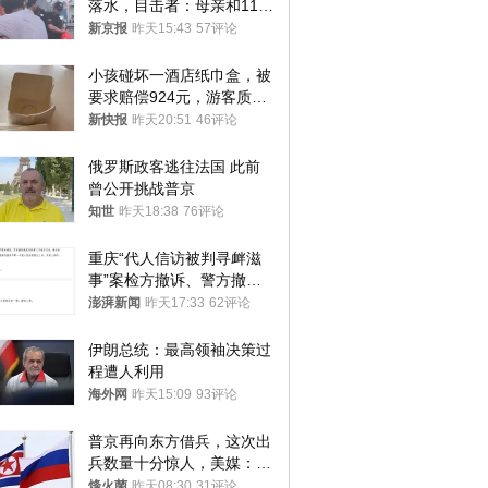
落水，目击者：母亲和11岁
儿子先后被打捞上岸
新京报
昨天15:43
57评论
小孩碰坏一酒店纸巾盒，被
要求赔偿924元，游客质疑
酒店房客物品超高标价，市
新快报
昨天20:51
46评论
监部门：不违规
俄罗斯政客逃往法国 此前
曾公开挑战普京
知世
昨天18:38
76评论
重庆“代人信访被判寻衅滋
事”案检方撤诉、警方撤
案，两被告人获国赔
澎湃新闻
昨天17:33
62评论
伊朗总统：最高领袖决策过
程遭人利用
海外网
昨天15:09
93评论
普京再向东方借兵，这次出
兵数量十分惊人，美媒：俄
朝要动真格？
烽火菌
昨天08:30
31评论