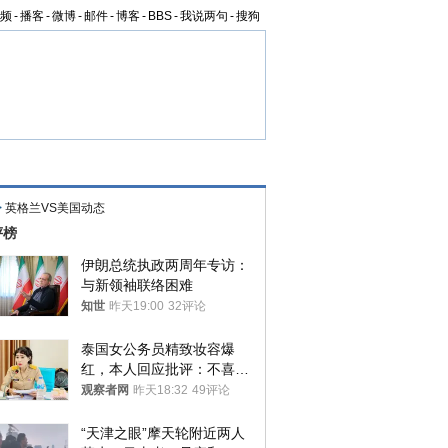
频
-
播客
-
微博
-
邮件
-
博客
-
BBS
-
我说两句
-
搜狗
>
英格兰VS美国动态
评榜
伊朗总统执政两周年专访：
与新领袖联络困难
知世
昨天19:00
32评论
泰国女公务员精致妆容爆
红，本人回应批评：不喜欢
就别看
观察者网
昨天18:32
49评论
“天津之眼”摩天轮附近两人