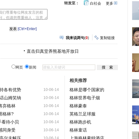
转发至：
白社会
更多
开
心
豆
网
瓣
[Ctrl+Enter]
我来说两句
(
0
)
复制链接
直击归真堂养熊基地开放日
网页
新闻
相关推荐
特各有优势
格林是哪个国家的
10-06-14
话山姆笑纳
格林世界电子烟
10-06-14
将弃格林
格林豪泰
10-06-14
用格林?
英格兰足球服
10-06-14
手看待小贝
格林跑步机
10-06-14
感同身受
格林童话
10-06-14
高尔夫解压
上海格林豪特酒店
10-06-14