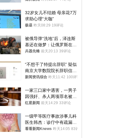
32岁女儿不结婚 母亲花7万
求助心理“大咖”
极昼
昨天08:29
19评论
被俄导弹“洗地”后，泽连斯
基还在做梦：让俄罗斯在冬
季前求和？
兵器先锋
前天20:13
39评论
“不想干了特提出辞职” 疑似
南京大学数院院长辞职信流
传 院方回应
新闻资讯综合
昨天11:42
100评论
一家三口家中遇害，一男子
因强奸、杀人两项罪名被判
死缓 最高检介入后改判无
红星新闻
前天14:29
33评论
罪
一级甲等医疗事故涉事儿科
医生韩杰：诊疗中有疏漏，
我认错，但不能认罪
看看新闻Knews
昨天14:05
83评论