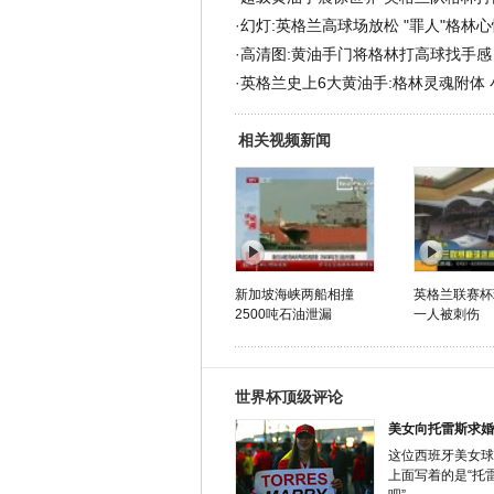
·
幻灯:英格兰高球场放松 "罪人"格林心
·
高清图:黄油手门将格林打高球找手感
·
英格兰史上6大黄油手:格林灵魂附体 小
相关视频新闻
新加坡海峡两船相撞
英格兰联赛杯
2500吨石油泄漏
一人被刺伤
世界杯顶级评论
美女向托雷斯求婚
这位西班牙美女球
上面写着的是“托