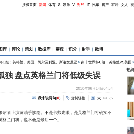
搜狐首页
-
新闻
-
体育
-
S
-
娱乐
-
V
-
财经
-
IT
-
汽车
-
房产
-
家居
-
女人
-
视
图库
|
评论
|
策划
|
数据库
|
赛程
|
积分
|
射手
|
微博
杯C组：英格兰、美国、阿尔及利亚、斯洛文尼亚
>
南非世界杯C组：英格兰VS美国
热
不孤独 盘点英格兰门将低级失误
2010年06月14日04:54
大
中
我来说两句
(
0
)
复制链接
小
后者上演黄油手惨剧。不是卡帅走眼，是英格兰门将确实不
英格兰门将，也不会是最后一个。