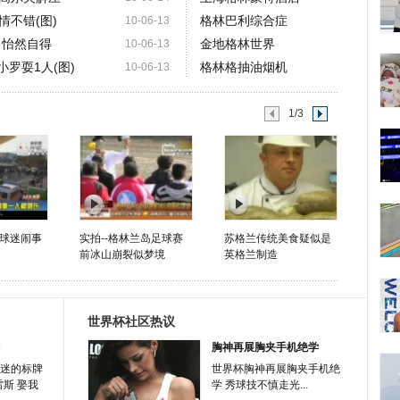
情不错(图)
格林巴利综合症
10-06-13
 怡然自得
金地格林世界
10-06-13
罗耍1人(图)
格林格抽油烟机
10-06-13
1/3
球迷闹事
实拍--格林兰岛足球赛
苏格兰传统美食疑似是
前冰山崩裂似梦境
英格兰制造
世界杯社区热议
胸神再展胸夹手机绝学
迷的标牌
世界杯胸神再展胸夹手机绝
雷斯 娶我
学 秀球技不慎走光...