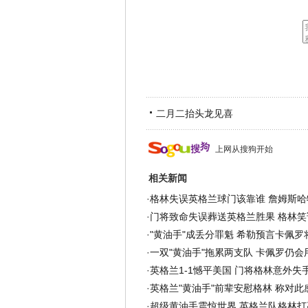
二月二抬头龙见喜
上网从搜狗开始
相关新闻
·
格林失误英格兰球门该靠谁 詹姆斯哈
·
门将致命失误葬送英格兰胜果 格林笑
·
"黄油手"成丢分罪魁 希勒预言卡佩罗
·
一双"黄油手"拖累两支队 卡佩罗仍会
·
英格兰1-1憾平美国 门将格林意外失
·
英格兰"黄油手"前辈安慰格林 称对此
·
超级黄油手震惊世界 英格兰队格林打