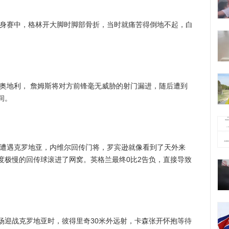
身赛中，格林开大脚时脚部骨折，当时就痛苦得倒地不起，白
奥地利， 詹姆斯将对方前锋毫无威胁的射门漏进，随后遭到
间。
遭遇克罗地亚，内维尔回传门将，罗宾逊就像看到了天外来
度极慢的回传球滚进了网窝。英格兰最终0比2告负，直接导致
迎战克罗地亚时，彼得里奇30米外远射，卡森张开怀抱等待