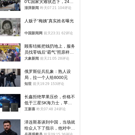
0℃国家灾难状态下，2400
名首尔老人还在巷子里收废
澎湃新闻
昨天07:21
104评论
纸
人贩子“梅姨”真实姓名曝光
中国新闻网
前天23:31
62评论
顾客结账把钱扔地上，服务
员找零钱后“霸气”照原样扔
回去
大象新闻
前天21:05
28评论
俄罗斯征兵乱象：熟人设
局，拉一个人给8000元
知世
前天19:29
153评论
长鑫拒绝苹果压价，价格不
低于三星SK海力士，苹果
失去了议价权
王新喜
昨天07:48
24评论
泽连斯基谈到中国，当场就
给众人下了指示，他对中国
和中乌关系，显然又有了新
兵器观察员
前天09:15
36评论