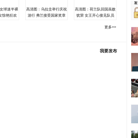
女球迷半裸
高清图：乌拉圭举行庆祝
高清图：荷兰队回国虽败
女惊艳狂欢
游行 弗兰接受国家奖章
犹荣 女王开心接见队员
更多>>
我要发布