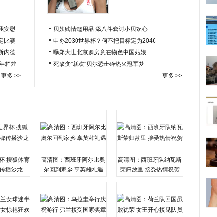
我安慰
贝嫂购情趣用品 添八件套讨小贝欢心
定比赛
申办2030世界杯？何不把目标定为2046
于斯内德
曝郑大世北京购房意在物色中国姑娘
百年辉煌
死敌变“新欢”贝尔恐击碎热火冠军梦
更多 >>
更多 >>
杯 搜狐体育
高清图：西班牙阿尔比奥
高清图：西班牙队纳瓦斯
传播沙龙
尔回到家乡 享英雄礼遇
荣归故里 接受热情祝贺