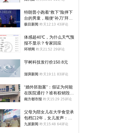
特朗普小跑着“救下”险摔下
台的男童，顺便“补刀”拜
登：“我可不想他像拜登一
极目新闻
昨天12:13
43评论
样摔下来”
体感超40℃，为什么天气预
报不显示？专家回应
环球网
昨天21:52
29评论
宇树科技发行价150.8元
澎湃新闻
昨天19:11
83评论
“婚外胚胎案”：假证为何能
在医院通行？谁有权销毁胚
胎？
南方都市报
昨天15:29
25评论
父母为陪女儿在大学食堂承
包档口2年，女儿发声：初
衷是为了陪伴，毕业后将不
九派新闻
昨天15:48
64评论
再营业