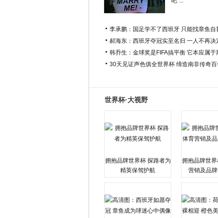
吧”...
李承鹏：国足学不了西班牙 只能找章鱼自
郝海东：西班牙夺冠实至名归 一人不再决
韩乔生：金球奖是FIFA搞平衡 它本应属
30天见证声色俱全世界杯 缔造南非传奇
世界杯·大视野
拥抱品牌世界杯 探路者为
拥抱品牌世界
精英保驾护航
营销及品牌