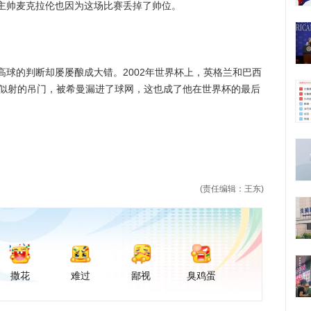
主帅麦克拉伦也因为这场比赛丢掉了帅位。
的判断却屡屡酿成大错。2002年世界杯上，英格兰和巴西
传似射的吊门，被希曼漏进了球网，这也成了他在世界杯的最后
(责任编辑：王东)
撒花
难过
鄙视
臭鸡蛋