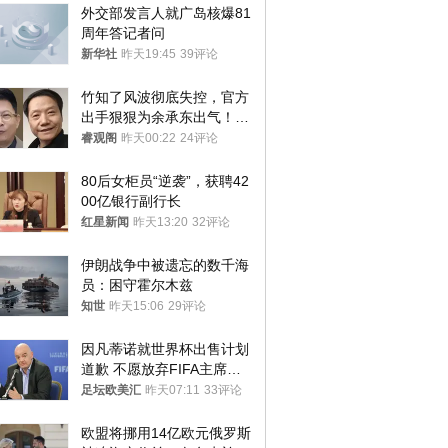
外交部发言人就广岛核爆81
周年答记者问
新华社
昨天19:45
39评论
竹知了风波彻底失控，官方
出手狠狠为余承东出气！雷
军果然没说错
睿观阁
昨天00:22
24评论
80后女柜员“逆袭”，获聘42
00亿银行副行长
红星新闻
昨天13:20
32评论
伊朗战争中被遗忘的数千海
员：困守霍尔木兹
知世
昨天15:06
29评论
因凡蒂诺就世界杯出售计划
道歉 不愿放弃FIFA主席职
位
足坛欧美汇
昨天07:11
33评论
欧盟将挪用14亿欧元俄罗斯