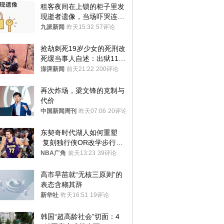
租客夜间在上锁的柜子里发
现逝者遗像，当场吓哭连夜
搬离，房东退还押金
九派新闻
昨天15:32
57评论
抢劫刺死19岁少女的死刑改
死缓当事人自述：出狱11年
间始终刻意躲避被害人家属
澎湃新闻
前天21:22
200评论
再次炸场，梁文锋的克制与
代价
中国新闻周刊
昨天07:06
20评论
东契奇时代湖人如何重塑
 复刻独行侠OR改学步行
者？
NBA广角
前天13:23
39评论
高市早苗就“无核三原则”的
表态含糊其辞
新华社
昨天16:51
19评论
韩国“超高龄社会”切面：4